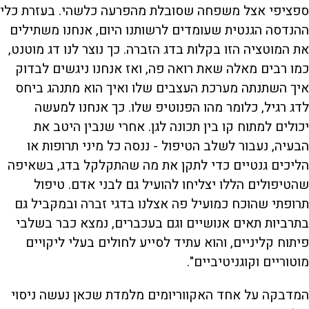
ספציפי אצל משפחה שסובלת מהפרעה כלשהי. בעזרת כלי
ההנדסה הגנטית שעומדים לרשותנו היום, אנחנו משתילים
את המוטציה הזו בקלות בדג הזברה. כך נוצר לנו דג מוטנט,
כמו רבים מאלה שאת רואה פה, ואז אנחנו ניגשים לבדוק
איך השתנתה מערכת העצבים שלו ואיך הוא מתנהג ביחס
לדג רגיל, כלומר מהו הפנוטיפ שלו. כך אנחנו למעשה
יכולים למתוח קו בין תכונה לגן. אחרי שנבין היטב את
הבעיה, נעבור לשלב הטיפול - ננסה כל מיני תרופות או
הליכים גנטיים כדי לתקן את מה שהתקלקל בדג, בשאיפה
שהטיפולים הללו יצליחו להועיל גם לבני אדם. טיפול
תרופתי שהוכח כמועיל פה אצלנו בדגי זברה ובמקביל גם
בתרביות תאים אנושיים וגם בעכברים, נמצא כבר בשלבי
פיתוח קליניים, והוא עתיד לסייע לחולים בעלי ליקויים
מוטוריים וקוגניטיביים".
המדבקה על אחד האקווריומים מלמדת שכאן נעשה ניסוי