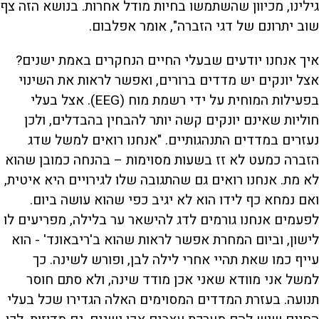
גילינו, מכיוון שהשתמשו בחיות מודל אחרות. בנושא הזה צף
שוב יתרונם של דגי הזברה", אומר אפלבום.
איך אנחנו יודעים שבעלי החיים הנחקרים באמת ישנים?
אצל יונקים יש מדדים ברורים, ואפשר לראות את השינוי
בפעילות המוחית על ידי רשמת מוח (EEG). אצל בעלי
חוליות שאינם יונקים קשה יותר להבחין בהבדלים, ולכן
נעזרים במדדים התנהגותיים. "אנחנו רואים למשל שדג
הזברה כמעט לא זז בשעות מסוימות – בהנחה כמובן שהוא
לא מת. אנחנו רואים גם שהתגובה שלו לגירויים היא איטית,
ואם נמחא כף לידו הוא לא יגיב כפי שהוא עושה ביום.
לפעמים אנחנו גורמים לדג להישאר ער בלילה, מפריעים לו
לישון, וביום המחרת אפשר לראות שהוא ב'ריבאונד' - הוא
עייף כמו שאת תהיי אחרי לילה לבן, ופורש לשינה. כך
למשל אני מוודא שאני אכן מודד שינה, ולא סתם חוסר
תנועה. בעזרת המדדים המסוימים האלה הגדירו שכל בעלי