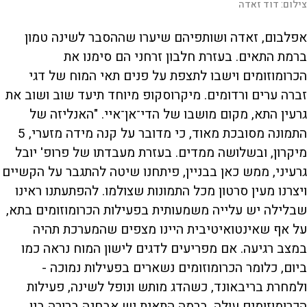
צילום:
דוד זאדה
אפלבום, זאדה ושותפיהם שיערו שההסבר לשינה טמון
ברמת התאים. בעזרת חלבון זרחני הם סימנו את
הכרומוזומים וישבו לתצפת על פנים תאי המוח של דגי
זברה ערים ורדומים. מיקרוסקופ מיוחד תיעד שוב ושוב את
גרעין התא, מקום מושבו של הדי־אן־איי. "האנליזה של
התמונה מסובכת מאוד, כי מדובר על קנה מידה מזערי, 5
מיקרון, ובשלושה ממדים. בעזרת מעבדתו של פרופ' יובל
גרעיני, ממש כאן בבניין, פיתחנו שיטה להתגבר על הקשיים
ויצרנו מעין סרטון מכל התמונות שצולמו. להפתעתנו ראינו
שבלילה יש עלייה משמעותית בפעילות הכרומוזומים בתא,
על אף שאינטואיטיבית היינו מצפים שהמערכת תהיה
במצב רגיעה. אם מפריעים לדגים לישון המוח נראה כמו
ביום, כלומר הכרומוזומים נשארים בפעילות נמוכה -
ולמחרת בריבאונד, כשהדג מותש ונופל לשינה, פעילות
הכרומוזומים עולה. ברמה התאית יש אבחנה ברורה בין