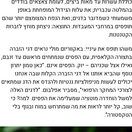
כוללת עשרות עד מאות ביצים, לעומת צאצאים בודדים
בהמלטה עכברית; את עלות הגידול המופחתת באופן
משמעותי כשמדובר בדגים; ואת הנפח המצומצם יותר שהם
תופסים במרחבי המעבדות. התוצאה: ניצחון מוחץ לזברות
הקטנטנות.
משהו תופס את עיניי: באקווריום מולי נראים דגי הזברה
בתצורה הקלאסית, עם הפסים שנמתחים מראשם עד זנבם,
ואילו אצל שכניהם – יוק. הפסים אינם. "כאן טמון יתרון
נוסף שהביא אותנו אל דגי הזברה: הקלות שבה אנחנו
יכולים לעשות מניפולציות גנטיות ולהנדס את הדג שמתאים
לצורכי המחקר הרפואי", מסביר אפלבום. "לדגים האלה
למשל הוחדרה מוטציה שמעלימה את הפסים. למה? כי
שוב, קל יותר לראות את מה שמתרחש במוח ובגוף בלי
הטקסטורה".