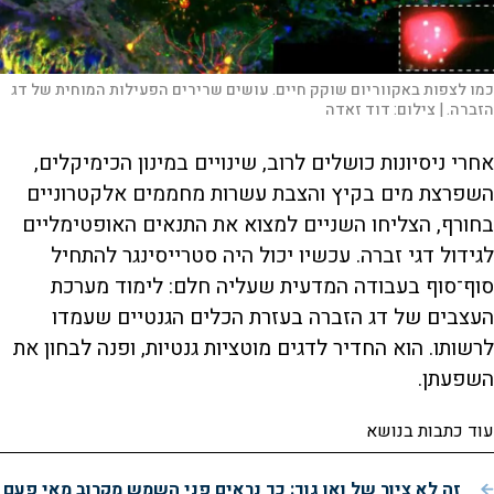
כמו לצפות באקווריום שוקק חיים. עושים שרירים הפעילות המוחית של דג
הזברה. |
צילום:
דוד זאדה
אחרי ניסיונות כושלים לרוב, שינויים במינון הכימיקלים,
השפרצת מים בקיץ והצבת עשרות מחממים אלקטרוניים
בחורף, הצליחו השניים למצוא את התנאים האופטימליים
לגידול דגי זברה. עכשיו יכול היה סטרייסינגר להתחיל
סוף־סוף בעבודה המדעית שעליה חלם: לימוד מערכת
העצבים של דג הזברה בעזרת הכלים הגנטיים שעמדו
לרשותו. הוא החדיר לדגים מוטציות גנטיות, ופנה לבחון את
השפעתן.
עוד כתבות בנושא
זה לא ציור של ואן גוך: כך נראים פני השמש מקרוב מאי פעם