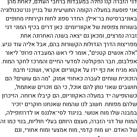
דגי הזברה קנו נחלה במעבדות ברחבי העולם, לאחת מהן
אני פוסעת במעלה הקומה התשיעית של בניין ננו־טכנולוגיה
באוניברסיטת בר־אילן. החדר ספוג לחות וקירותיו מחופים
בשורות צפופות של אקווריומים: כאן דרים בכיף המוני דגי
זברה נמרצים, ומכאן גם יצאה בשנה האחרונה אחת
מפריצות הדרך הגדולות הקשורות בהם, אבל אליה עוד נגיע.
"אלה אנשים קטנים", אומר לי ראש המעבדה פרופ' ליאור
אפלבום, חבר הפקולטה למדעי החיים והמרכז לחקר המוח.
הוא מניח את כף ידו על אקווריום אקראי, ושוכני תיבת
הזכוכית שוחים לעברה כאחוזי אמוק. "מה הם עושים? הם
חושבים שאני נותן להם אוכל, כי הם זוכרים שאתמול,
כשהופיעה יד במעלה האקווריום, הם קיבלו ארוחה. הזיכרון
שלהם מפותח. חשוב לנו שהמוח שאנחנו חוקרים יזכיר
במבנה שלו מוח אנושי. בניגוד לסי־אלגנס או לדרוזופילה,
המוח של דגי הזברה, מעצם היותם בעלי חוליות, בנוי כמו זה
של האדם. יש מוח קדמי, מוח אמצעי ומוח אחורי, וגם