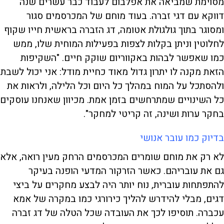
מסוימת שמביאה את אפלבום לעבוד כבר עשרים שנה
דווקא עם דגי זברה. בעוד מוחם של המכרסמים סגור
ומסוגר בתוך גולגולת אטומה, דג הזברה בראשית חייו שקוף
לחלוטין וניתן בקלות לצפות בפעילות המוחית שלו, ממש
כמו שאפשר לבהות באקווריום שוקק חיים. "השקיפות
הזאת מקנה לו יתרון גדול מאוד כחיית מודל: אני יכול לשבת
ולהסתכל על המוח במהלך כל היום וכל הלילה, ולראות את
כל השינויים שמתרחשים בזמן אמת. מכיוון שאנחנו עוסקים
בחקר ערות ושינה, זה קריטי למחקר".
בדיוק כמו עובר אנושי
לא רק את מוחם שומרים המכרסמים הרחק מעין רואה, אלא
גם את עובריהם. כאשר הזרקור המדעי הופנה בעיקר
להתפתחות עוברית, נוח יותר היה לבצע מחקרים על ביצי
דגים, מבלי להידרש להליך כירורגי כמו במקרה של אמא
עכברה. תוסיפו לכך את העובדה שכל הטלה של דג זברה