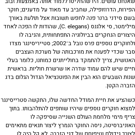
שאנחנו עושים. היו שהחליטו ללמוד אותה באמצעות זבוב
הפירות, הדרוזופילה, שחביב עד מאוד על מדענים; חוקר
בשם סידני ברנר פנה לחפש תשובות אצל תולעת באורך
מילימטר, סי אלגנס (C. elegans), שהודות לו הפכה לאחד
היצורים הנחקרים בביולוגיה התפתחותית, והניבה לו
ולחוקרים נוספים פרס נובל ב־2002; סטייריסינגר מצדו
סבר שכדי לפענח את מורכבותה של מערכת העצבים
האנושית, צריך להתמקד בחולייתנים כמותנו, כלומר בעלי
חיים שיש להם עמוד שדרה או שרשרת חוליות. בראשית
שנות השבעים הוא הבין את הפוטנציאל הגדול הגלום בדג
הזברה הקטן.
כשהציע את חיית המודל החדשה שלו, התקשה סטרייסינגר
למצוא חוקרים נוספים שיהיו שותפים להתלהבותו. בתוך
צריף מימי מלחמת העולם השנייה שסיפקה לו
האוניברסיטה, ניסה החוקר הנמרץ ליצור תנאים מתאימים
לצורך גידולם וטיפוחם של דגי הזברה. לא קל היה לו