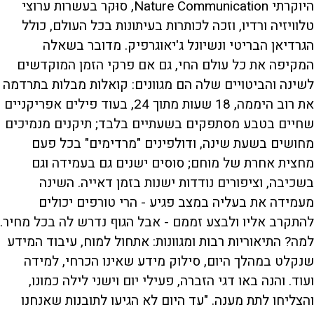
היוקרתי Nature Communication, סוּקר בעשרות ערוצי
טלוויזיה ורדיו, וזכה לכותרות בעיתונות בכל העולם, כולל
הגרדיאן הבריטי ונשיונל ג'יאוגרפיק. מדובר בשאלה
המקיפה את כל עולם החי, גם אם פרקי הזמן המוקדשים
לשינה והביטויים שלה הם מגוונים: קואלות מבלות בתרדמה
את רוב היממה, 18 שעות מתוך 24, בעוד פילים אפריקניים
שחיים בטבע מסתפקים בשעתיים בלבד; תיקנים מנמיכים
מחושים בשעת שינה, ודולפינים "מרדימים" בכל פעם
מחצית אחרת של מוחם; סוסים ישנים גם בעמידה וגם
בשכיבה, וציפורים נודדות ישנות בזמן דאייה. השינה
מעמידה את בעליה במצב פגיע - הרי טורפים יכולים
להתקרב אליו ולבצע זממם - אבל הגוף נדרש לה בכל מחיר.
למה? התיאוריות רבות ומגוונות: אתחול למוח, עיבוד המידע
שנקלט במהלך היום, סילוק מידע שאינו הכרחי, למידה
ועוד. והנה באו דגי הזברה, פעילי יום וישני לילה כמונו,
והצליחו לתת מענה. "עד היום לא הגיעו לתובנות שאנחנו