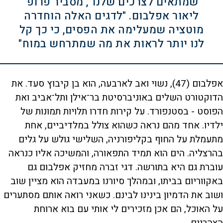
שמתאים לצרכים שלנו", מסביר פרופ'
ליאור אפלבום. "לדגים האלה הוחדרה
מוטציה שמעלימה את הפסים, כי כך קל
לנו יותר לראות את מה שמתרחש במוח"
אפלבום (47), נשוי ואב לארבעה, הוא בן קיבוץ סעד. את
הדוקטורט השלים באוניברסיטת בר־אילן ותל־אביב ואת
הפוסט - בסטנפורד. על קירות חדרו תלויות תמונות של
ילדיו. אחד מהם נראה כשהוא צולל במלדיביים, אחת
מתעמלת על החוף בקליפורניה, השלישי גולש על גלים
בהרצליה. הים הוא תמיד התפאורה, והמשיכה אליו כנראה
עוברת גם היא בתורשה. דגי זברה מחזיק אפלבום גם
באקווריום בביתו, ובמהלך סיורנו במעבדה הוא מציין שוב
ושוב את הדמיון בינינו לבינם. כשאני רואה אותם מסתערים
על האוכל, הם אכן מזכירים לי אותי עם בוא ארוחת