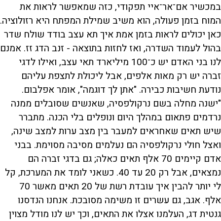
במכשיר אם־אר־איי תפקודי, כזה שמאפשר לראות את
המוח בזמן פעולה, הוא משיב שמילת המפתח היא רזולוציה.
כאן יכולים לראות בזמן אמת איך תא עצב בודד שולח שדר
בהול לעמוד השדרה, ואז לחזות בתוצאה - זנב הדג זז. אמנם
לנו בני האדם יש כ־100 מיליארד תאי עצב, ואילו לדגי
זברה יש רק מאות אלפים, אבל ליכולת לתצפת עליהם
נודעת חשיבות כבירה. "אתן לך דוגמה", אומר אפלבום.
"ישנה מחלה בשם נרקולפסיה, שאנשים שסובלים ממנה
נרדמים פתאום במהלך היום ונופלים בלי הכנה. מתברר
שיש תאים שאחראים למעבר בין מצב ערות למצב שינה,
ואצל חולי נרקולפסיה הם נעלמים מסיבה מסוימת. בבני
אדם קיימים 70 אלף תאים כאלה; גם בדגי זברה הם
נמצאים, אבל רק 20 עד 40. כשאני לומד את המערכת, קל
לי יותר להבין איך עובדת רשת של 20 תאים מאשר 70
אלף. אגב, גם עשרים זו משימה מסובכת. אנחנו הנדסנו
גנטית דג, העלמנו אצלו את התאים, וכך יש לנו מודל מצוין