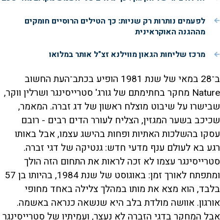
לפעמים נותרות רק שניות: כך הטילים הרוסיים חומקים
מההגנה האוקראינית
מרכז שליחות הגאון מווילנא זצ"ל אותר במלואו
ב־28 במאי של שנת 1981 הופיע בכתב־העת החשוב
Nature מחקר בחתימתם של גורג' סטרייסינגר ושרלין ווקר,
שבישרו על שיבוט מוצלח ראשון של דג זברה. המאמר,
שכיכב בשער המגזין, הצליח לעורר הדים רבים - רובם
עסקו בהשלכות האתיות ופחות בהישג עצמו, אבל באותו
רגע בא לעולם ענף מדעי חדש: גנטיקה של דגי זברה.
סטרייסינגר עצמו לא זכה לראות את התחום הזה הולך
ומתפתח לאורך זמן: באוגוסט של שנת 1984, בהיותו בן 57
בלבד, הוא מצא את מותו במהלך צלילה באחד מחופי
אורגון. אוושה מולדת בלב היא שנשאה כנראה באשמה.
אבל המחקר בדגי הזברה לא נעצר, ועמיתיו של סטרייסינגר