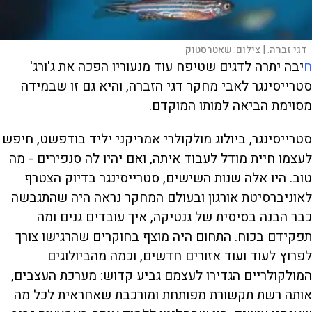
דגי זברה. |
צילום:
שאטרסטוק
ח
יבה יתרה לדגים שטיפח עוד מנעוריו הפכה את ג'ורג'
סטרייסינגר לאבי מחקר דגי הזברה, והיא גם זו שבמידה
מסוימת הביאה למותו המוקדם.
סטרייסינגר, ביולוג מולקולרי אמריקני יליד בודפשט, חיפש
לעצמו חיית מודל לעבוד איתה, ואם יהיו לה סנפירים - מה
טוב. היו אלה שנות השישים, סטרייסינגר בדיוק הצטרף
לאוניברסיטת אורגון ובעולם המחקר נראה היה שהתגבשה
כבר הבנה בסיסית של גנטיקה, איך עובדים גנים ומה
תפקידם בכוח. התחום היה מוצף בחוקרים שהרגישו צורך
לפרוץ לעוד ועוד אזורים חדשים, וכמה מהביולוגים
המולקולריים הגדירו לעצמם גביע קדוש: מערכת העצבים,
אותה רשת תקשורת מפותחת ומורכבת שאחראית לכל מה