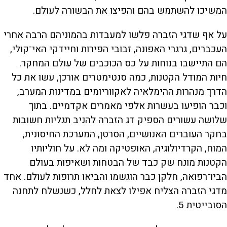
המשיכו להשתמש בהם והפיצו את הבשורה לעולם.
על אף שדגי הזברה פלשו למעבדות בהמוניהם הרבה אחרי
העכברים, גרגרי האפונה, זבובי הפירות וחיידקי האי־קולי,
הם התיישבו בנוחות על כס הכוכבים של עולם המחקר.
חיות המודל הקטנות, כמה סנטימטרים אורכן, עשו את כל
הדרך מנהרות ההימלאיה לאקווריומים במדינות המערב,
וכבר הופיעו בעשרות אלפי מאמרים אקדמיים. בתוך
שלושה עשורים הספיק דג הזברה להניב תגליות חשובות
בחקר העוברים האנושיים, הסרטן, המערכת החיסונית,
המוח, הקרדיולוגיה, האופטיקה ומה לא. על חוליותיו
הקטנות מונח שק כבד של הבטחות ושאיפות בעולם
הביו־רפואה, חלקן כבר הוגשמו והביאו תרופות לעולם. אחד
מדגי הזברה הצליח אפילו לצאת לחלל, כשנשלח לתחנה
הסובייטית 5.