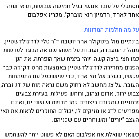
תסתכלי על עובר אנושי בגיל חמישה שבועות, תראי שזה
אחד לאחד, הדמיון הוא מובהק", מכריז אפלבום.
על מה חולמות המדוזות
בינתיים מול בינוקולר אחר יושבת ד"ר טלי לרר־גולדשטיין,
מנהלת המעבדה, ועובדת על משהו שנראה מבעד לעדשות
כמו חצי ביצה קשה: זוהי ביצית שאך הופרתה. את הגן
הפגום מחדירה לרר־גולדשטיין באמצעות מחט דקיקה כבר
עכשיו, בשלב של תא אחד, כדי שישוכפל עם התפתחות
העובר. על צג מחשב לא רחוק משם נראה מוח של דג זברה,
צבוע ירוק, אדום וצהוב, ורוחש פעילות. בעזרת צבעים
זרחניים שמקורם ביצורים כמו מדוזות ושושני ים, ואינם
מפריעים לדג או מזיקים לו, יכולים החוקרים לראות את תאי
העצב "יורים" ומשוחחים עם שכניהם.
כשאני שואלת את אפלבום האם לא פשוט יותר להשתמש