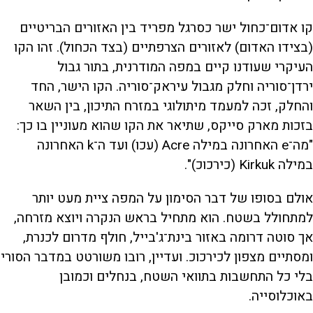
קו אדום־כחול ישר כסרגל מפריד בין האזורים הבריטיים
(בצידו האדום) לאזורים הצרפתיים (בצד הכחול). זהו הקו
העיקרי שעודנו קיים במפה המודרנית, בתור גבול
ירדן־סוריה וחלק מגבול עיראק־סוריה. הקו הישר, החד
והחלק, זכה למעמד מיתולוגי במזרח התיכון, בין השאר
בזכות מארק סייקס, שתיאר את הקו שהוא מעוניין בו כך:
"מה־e האחרונה במילה Acre (עכו) ועד ה־k האחרונה
במילה Kirkuk (כירכוכ)".
אולם בסופו של דבר הסימון על המפה ציית מעט יותר
למתחולל בשטח. הוא מתחיל בראש הנקרה ויוצא מזרחה,
אך סוטה דרומה באזור בינת־ג'בייל, חולף מדרום לכנרת,
ומסתיים מצפון לכירכוכ. ועדיין, רובו משורטט במדבר הסורי
בלי כל התחשבות בתוואי השטח, בנחלים וכמובן
באוכלוסייה.