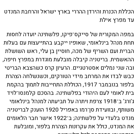
הכללת הכנרת והירדן ההררי בארץ ישראל והרחבת המנדט
עד מפרץ אילת
במפה המקורית של סייקס־פיקו, פלשתינה יועדה לחסות
תחת מנהל בינלאומי, שאופיו ייקבע בהתייעצות עם בעלות
הברית ועם השריף של מכה, חוסיין בן עלי, ראש השושלת
ההאשמית. בריטניה קיבלה מובלעת מוגדרת במפרץ חיפה,
ובה שני נמלים אסטרטגיים. הרעיון קרס כשהצבא הבריטי
כבש לבדו את המרחב מידי הטורקים, וכשנשלחה הצהרת
בלפור בנובמבר 1917, הכוללת התחייבות לתמוך בהקמת
בית לאומי לעם היהודי בפלשתינה. בהסכם קלמנסו־לויד
ג'ורג' ב־1918 צרפת ויתרה על תביעתה למנהל בינלאומי
משותף, ובוועידת סן־רמו באפריל 1920 הוענק לבריטניה
מנדט בלעדי על פלשתינה; ב־1922 אישר חבר הלאומים
את המנדט, כולל את עקרונות הצהרת בלפור, ומובלעת