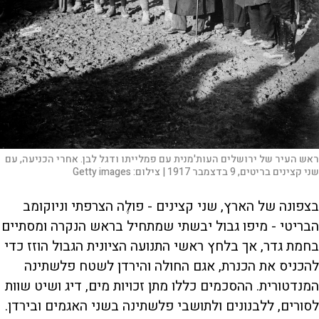
ראש העיר של ירושלים העות'מנית עם פמלייתו ודגל לבן. אחרי הכניעה, עם
שני קצינים בריטים, 9 בדצמבר 1917 |
צילום:
Getty images
בצפונה של הארץ, שני קצינים - פולֶה הצרפתי וניוקומב
הבריטי - מיפו גבול יבשתי שמתחיל בראש הנקרה ומסתיים
בחמת גדר, אך בלחץ ראשי התנועה הציונית הגבול הוזז כדי
להכניס את הכנרת, אגם החולה והירדן לשטח פלשתינה
המנדטורית. ההסכמים כללו מתן זכויות מים, דיג ושיט שוות
לסורים, ללבנונים ולתושבי פלשתינה בשני האגמים ובירדן.