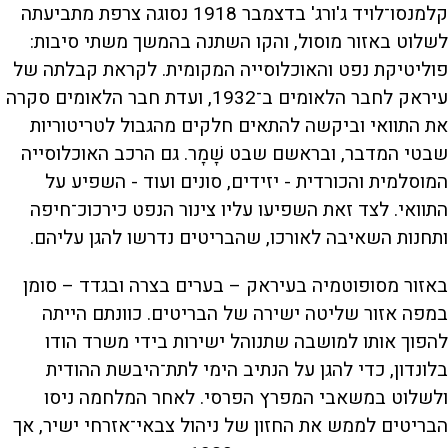
קלמנסו־לויד ג'ורג' בדצמבר 1918 נסוגה צרפת מתביעתה
לשלוט באזור מוסול, והקו השתנה בהמשך משתי סיבות:
פוליטיקת נפט והאוכלוסייה המקומית. לקראת קבלתה של
עיראק לחבר הלאומים ב־1932, ועדת חבר הלאומים סקרה
את התוואי וביקשה להתאים חלקים מהגבול לטריטוריות
שבטי המדבר, ובראשם שבט שָׁמָר. גם הרכב האוכלוסייה
המוסלמית והכורדית - יזידים, סונים ועוד - השפיע על
התוואי. לצד זאת השפיעו עליו צינור הנפט כירכוכ־חיפה
ותחנות השאיבה לאורכו, שהבריטים נדרשו להגן עליהם.
באזור מסופוטמיה בעיראק – בערים בצרה ובגדד – סומן
במפה אזור שליטה ישירה של הבריטים. כוונתם הייתה
להפוך אותו למושבה שתנוהל ישירות בידי משרד הודו
בלונדון, כדי להגן על הנתיב הימי לתת־היבשת ההודית
ולשלוט במשאבי המפרץ הפרסי. לאחר המלחמה ניסו
הבריטים לממש את החזון של ניהול צבאי־אזרחי ישיר, אך