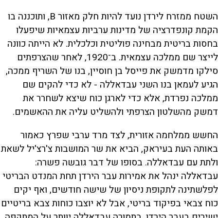
השטח ממזרח לירדן נועד להיות חלק מאזור B, ותוכננה בו
הקמת קונפדרציה של מדינות ערביות עצמאיות שיפעלו
בחסות בריטית מבחינה פוליטית וכלכלית. לא הייתה כוונה
לייצר שם ממלכה עצמאית. ב־1920, לאחר שהצרפתים
סילקו מדמשק את פייסל בן חוסיין, בנו של השריף ממכה,
הגיע לעמאן בנו השני עבדאללה - לא כדי להקים שם
ממלכה נפרדת, אלא כדי לארגן כוח שיצא לשחרר את
דמשק מהשלטון הצרפתי ולהשליט עליה את ההאשמים.
החשש ממלחמה אזורית, לצד מרד ערבי שפרץ כאמור
באותה העת בעיראק, הביא את שר המושבות צ'רצ'יל לשאת
ולתת עם עבדאללה. בסופו של דבר גובשה פשרה:
עבדאללה ינהל את אמירות עבר הירדן תחת המנדט הבריטי
לפלשתינה לתקופת ניסיון של שישה חודשים, ואף יקים
כוח צבאי בפיקוד בריטי, אבל לא יוצבו כוחות צבא בריטיים
ישירים בעבר הירדן. בתמורה עבדאללה יוותר על המתקפה