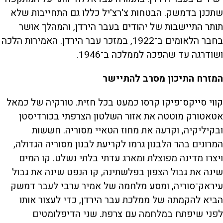
שתכנן בדמשק. הבטחות צ'רצ'יל כללו גם התחייבות שלא
תותר התיישבות של יהודים בעבר הירדן, והמהלך אושר
בחבר הלאומים ב־1922, במזכר עבר הירדן. האמירות הלכה
ושודרגה עד שהפכה לממלכה ב־1946.
המזרח התיכון מסרב להתיישר
קווי סייקס־פיקו קרסו כמעט בכל חזית. טורקיה של כמאל
אטאטורק מוטטה את אזור השלטון הצרפתי בכורדיסטן
ובקיליקיה, וקרעה את מחוז הטאיי מסוריה. חששות
המרונים בהר הלבנון גרמו לקריעת לבנון מסוריה הגדולה,
ויצרו מדינה מפוצלת ומארג עדתי בלתי נשלט. קו המים
שינה את גבול הצפון בפלשתינה, קו הנפט שינה את גבול
עיראק־סוריה, ומסע מלחמה של אמיר ערבי לעבר דמשק
הביא להקמתה של ממלכת עבר הירדן, כדי לעצור אותו
לפני שיפתח במלחמה עם צרפת. שני הדיפלומטים