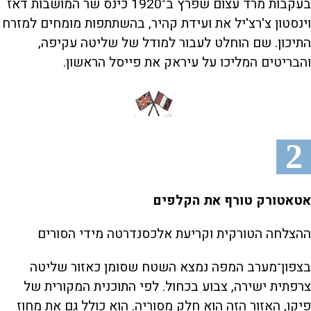
בעקבות מרד עצום שפרץ ב־1920 כינס שר המושבות דאז
וינסטון צ'רצ'יל את ועידת קהיר, בהשתתפות מומחים למזרח
התיכון. שם הוחלט לעבור למודל של שליטה עקיפה,
והבריטים המליכו על עיראק את פייסל הראשון.
2
אטאטורק טורף את הקלפים
ההצלחה הטורקית וקריעת אלכסנדרטה מידי הסורים
בצפון־מערב המפה נמצא השטח שסומן כאזור שליטה
צרפתית ישירה, צבוע בכחול. לפי התוכנית המקורית של
פיקו, האזור הזה הוא חלק מסוריה. הוא כולל גם את מחוז