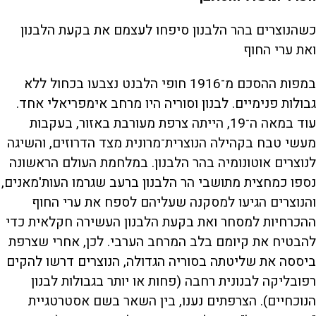
כשהנוצרים בהר הלבנון סיפחו לעצמם את בקעת הלבנון
ואת ערי החוף
במפות ההסכם מ־1916 חופי הלבנט נצבעו בכחול ללא
גבולות פנימיים. לבנון וסוריה היו מרחב אימפריאלי אחד.
עוד במאה ה־19, הייתה צרפת מעורבת באזור, בעקבות
מעשי טבח בקהילה הנוצרית־מרונית מצד הדרוזים, והשיגה
לנוצרים אוטונומיה בהר הלבנון. במלחמת העולם הראשונה
נספו כמחצית מתושבי הר הלבנון ברעב שגרמו העות'מאנים,
והנוצרים הגיעו למסקנה שעליהם לספח את ערי החוף
ההכרחיות למסחר ואת בקעת הלבנון העשירה חקלאית כדי
להבטיח את קיומם בלב המרחב הערבי. לכן, אחרי שצרפת
ביססה את שליטתה בסוריה הגדולה, הנוצרים דרשו להקים
רפובליקה לבנונית רחבה (פחות או יותר בגבולות לבנון
הנוכחיים). הצרפתים נענו, בין השאר בשם אסטרטגיית