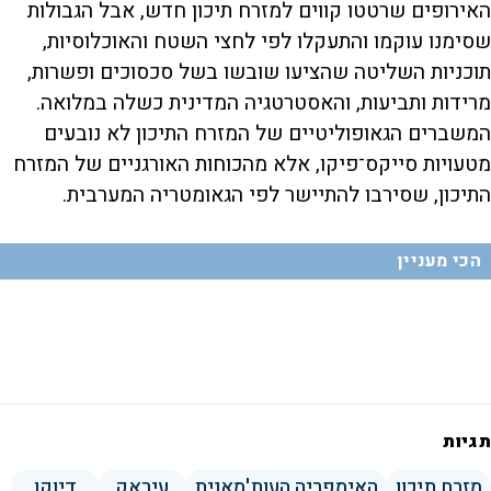
האירופים שרטטו קווים למזרח תיכון חדש, אבל הגבולות
שסימנו עוקמו והתעקלו לפי לחצי השטח והאוכלוסיות,
תוכניות השליטה שהציעו שובשו בשל סכסוכים ופשרות,
מרידות ותביעות, והאסטרטגיה המדינית כשלה במלואה.
המשברים הגאופוליטיים של המזרח התיכון לא נובעים
מטעויות סייקס־פיקו, אלא מהכוחות האורגניים של המזרח
התיכון, שסירבו להתיישר לפי הגאומטריה המערבית.
הכי מעניין
תגיות
מזרח תיכון
האימפריה העות'מאנית
עיראק
דיוקן