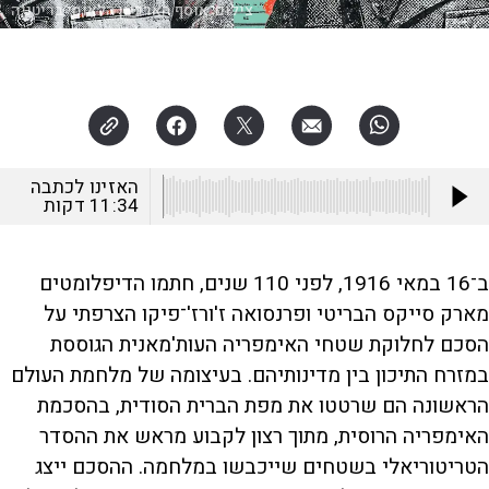
צילום:
אוסף הארכיון הלאומי בריטניה
האזינו לכתבה
11:34
דקות
ב־16 במאי 1916, לפני 110 שנים, חתמו הדיפלומטים
מארק סייקס הבריטי ופרנסואה ז'ורז'־פיקו הצרפתי על
הסכם לחלוקת שטחי האימפריה העות'מאנית הגוססת
במזרח התיכון בין מדינותיהם. בעיצומה של מלחמת העולם
הראשונה הם שרטטו את מפת הברית הסודית, בהסכמת
האימפריה הרוסית, מתוך רצון לקבוע מראש את ההסדר
הטריטוריאלי בשטחים שייכבשו במלחמה. ההסכם ייצג