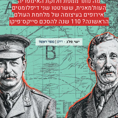
מה נותר ממפת חלוקת האימפריה
העות'מאנית, ששרטטו שני דיפלומטים
אירופים בעיצומה של מלחמת העולם
הראשונה? 110 שנה להסכם סייקס־פיקו
ישי פלג