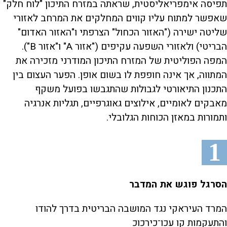
תפיסה אימפריאליסטית, שראתה במזרח התיכון "לוח חלק"
שאפשר למתוח עליו קווים המחלקים את המרחב לאזורי
שליטה ישירה ("האזור הכחול" הצרפתי ו"האזור האדום"
הבריטי) ולאזורי השפעה עקיפים ("אזור A" ו"אזור B").
המפה הפוליטית של המזרח התיכון המודרני מזכירה את
המתווה, אך אינה חופפת לו בשום אופן. הפער העצום בין
התכנון התיאורטי לגבולות שהתגבשו בפועל משקף
מאבקים לאומיים, אילוצים גאוגרפיים, תגליות אנרגיה
ותמורות במאזן הכוחות הגלובלי.
1
הסרגל פוגש את המדבר
המרד העיראקי נגד המושבה הבריטית בדרך להודו
והתעקמות קו עכו־כירכוכ