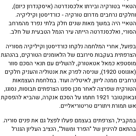
הטאיי בטורקיה ובירתו אלכסנדרטה (איסקנדרון כיום),
וחלקים נרחבים מדרום טורקיה - כורדיסטן וקיליקיה.
הטאיי היה במשך מאות שנים חלק בלתי נפרד מהמרחב
הסורי, ואלכסנדרטה הייתה עיר הנמל הטבעית של חלב.
בפועל, אחרי המלחמה נלקחו כורדיסטן וקיליקיה מסוריה
הצרפתית בעקבות סירובם של הלאומנים הטורקים, בהנהגת
מוסטפא כמאל אטאטורק, להשלים עם תנאי הסכם סוור
(אוגוסט 1920), שניסה לפרק את אנטוליה והעניק חלקים
נרחבים ממנה ליוון, לאיטליה ועוד. במלחמת העצמאות
הטורקית שפרצה לאחר מכן ספגו הצרפתים תבוסות, נסוגו,
ובאוקטובר 1921 חתמו על הסכם אנקרה, שהביא להפסקת
אש תמורת ויתורים טריטוריאליים.
במקביל, הצרפתים בעצמם פעלו לפצל גם את פנים סוריה.
בהתאם להיגיון של "הפרד ומשול", הנציב העליון הגנרל