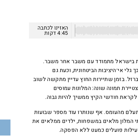
האזינו לכתבה
4:45
דקות
 בישראל מתמודד עם משבר אחר משבר.
ך גלי אי־היציבות הביטחונית, וכעת גם
זל. בזמן שתיירות החוץ עדיין מתקשה לשוב
טיירת תמונה שונה: המלונות עמוסים
קראת חודשי הקיץ ממשיך להיות גבוה.
עלם מהעומס. אף שנותרו עוד מספר שבועות
 המלון מלאים במשפחות, ילדים ממלאים את
פעילות פועלים כמעט ללא הפסקה.