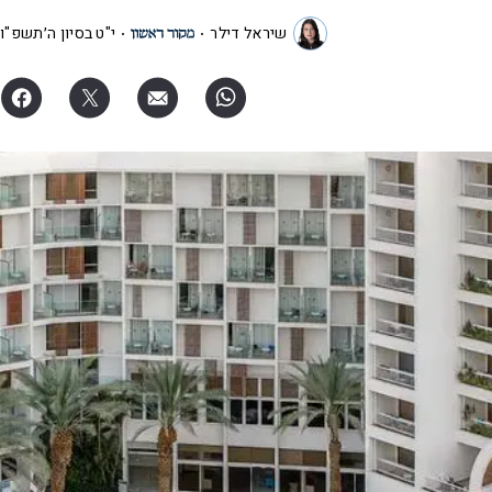
שיראל דילר
י"ט בסיון ה׳תשפ"ו