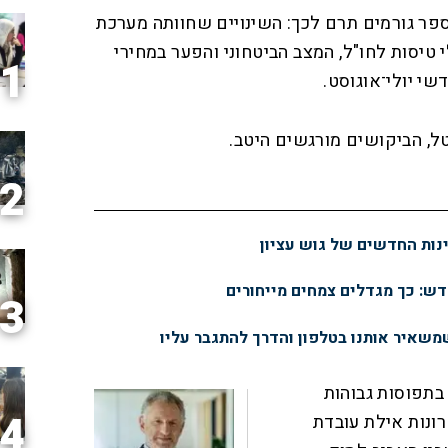
פר גורמים תרם לכך: השינויים שחוותה מערכת
י טיסות לחו"ל, המצב הביטחוני והפער במחירי
1
י יולי־אוגוסט.
טל, הביקושים מורגשים היטב.
2
נות החדשים של גוש עציון
דש: כך מגדלים צמחים מייחורים
3
שמשאיר אותנו בטלפון והדרך להתגבר עליו
בתפוסות גבוהות
4
רונות אילת עובדת