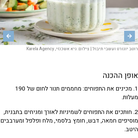
רוטב יוגורט ועשבי תיבול |
רוטב יוגורט ועשבי תיבול |
צילום:
צילום:
גיא אשכנזי, Karela Agency
גיא אשכנזי, Karela Agency
אופן ההכנה
1. מכינים את התפוחים: מחממים תנור לחום של 190
מעלות.
2. חותכים את התפוחים לשמיניות לאורך ומניחים בתבנית,
מוסיפים חמאה, דבש, חומץ בלסמי, מלח ופלפל ומערבבים
היטב.