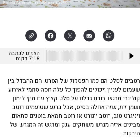
צילום:
גיא אשכנזי, Karela Agency
האזינו לכתבה
7:18
דקות
רטבים לסלט הם כמו הפסקול של הסרט. הם ההבדל בין
שעמום לעניין ויכולים להפוך כל עלה חסה סתמי לאירוע
קולינרי מרגש. רובנו גדלנו על סלט קצוץ עם מיץ לימון
ושמן זית, שזה אחלה בסיס, אבל ברגע שטועמים רוטב
ויניגרט טוב, רוטב יוגורט או רוטב חמאת בוטנים פתאום
מבינים איזה מגרש משחקים ענק ומרגש זה המגרש של
הירקות.