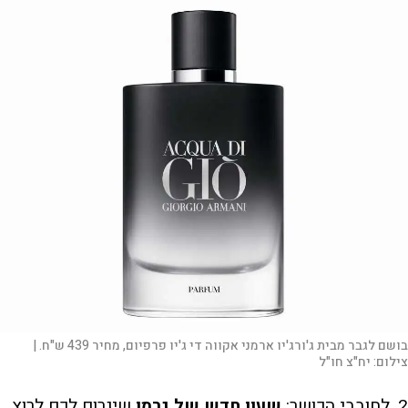
בושם לגבר מבית ג'ורג'יו ארמני אקווה די ג'יו פרפיום, מחיר 439 ש"ח. |
צילום:
יח"צ חו"ל
2. לחובבי הכושר:
שעון חדש של גרמן
שיגרום לכם לרוץ,