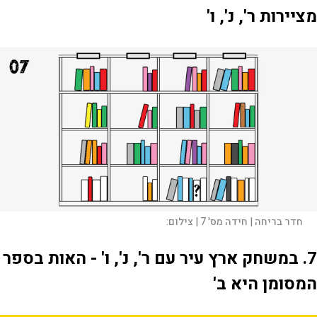
מציירות ר', נ', ו'
חדר בריחה | חידה מס' 7 |
צילום:
7. במשחק ארץ עיר עם ר', נ', ו' - האות בספר
המסומן היא ב'