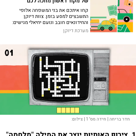
של מקור ראשון מחכה לכם
קחו איתכם את בני המשפחה אלופי
התשבצים למסע בזמן. צוות דיוקן
והחידונאים חובב ונועם יחיאלי מגישים:
אתגר יום העצמאות במהדורת ילדות
מערכת דיוקן
ישראלית נוסטלגית במיוחד
חדר בריחה | חידה מס' 1 |
צילום:
1.
צירוף האותיות יוצר את המילה "מלחמה"