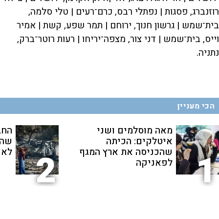
רוזנברג, פסגות | נפתלי רבס, כרם־רעים | טלי סלמה,
בית־שמש | גרשון חנוך, ירוחם | תמר שפע, קשת | אמיר
וייס, בית־שמש | דני צור, מצפה־יריחו | רעות רוטר־ברק,
נתניה.
הכי מעניין
מאה מוסלמים ושני
החב
איטלקים: הכיתה
שהת
שהכניסה את ארץ המגף
לאנ
2
1
לפאניקה