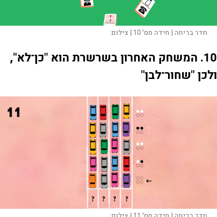
חדר בריחה | חידה מס' 10 |
צילום:
10. המשחק האחרון בשרשרת הוא "כן־לא",
ולכן "שחור־לבן"
חדר בריחה | חידה מס' 11 |
צילום: