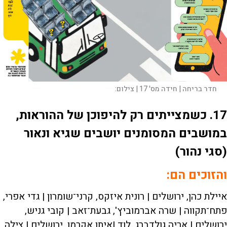
חדר בריחה | חידה מס' 17 |
צילום:
17.
כשמצייתים רק להיפוכן של ההוראות,
במושבים המסומנים יושבים שגיא ונאור
(סגי נהור)
והזוכים הם:
איילת כהן, ירושלים | רונית איזקס, קרני־שומרון | גדי אפרי,
פתח־תקווה | שרה אברמוביץ', גבעת־זאב | קובי גניש,
ירושלים | אריה גולדברג, לוד |איתן אקרמן, ירושלים | צילה