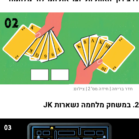
חדר בריחה | חידה מס' 2 |
צילום:
2. במשחק מלחמה נשארות JK