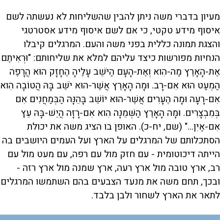
מעיון בדברי משה ניתן להבין שהשליחות לא נעשתה לשם
איסוף מידע טקטי, כי אם לשם איסוף מידע אסטרטגי
והצגת תמונה כללית בפני משה והעם. המרגלים קיבלו
הנחיות מפורשות כיצד עליהם למלא את שליחותם: "וּרְאִיתֶם
אֶת-הָאָרֶץ מַה-הִוא וְאֶת-הָעָם הַיֹּשֵׁב עָלֶיהָ הֶחָזָק הוּא הֲרָפֶה
הַמְעַט הוּא אִם-רָב. וּמָה הָאָרֶץ אֲשֶׁר-הוּא יֹשֵׁב בָּהּ הֲטוֹבָה הִוא
אִם-רָעָה וּמָה הֶעָרִים אֲשֶׁר-הוּא יוֹשֵׁב בָּהֵנָּה הַבְּמַחֲנִים אִם
בְּמִבְצָרִים. וּמָה הָאָרֶץ הַשְּׁמֵנָה הִוא אִם-רָזָה הֲיֵשׁ-בָּהּ עֵץ
אִם-אַיִן..." (שם, יח-כ). האופן בו הציג משה את יכולת
הסתכלותם של המרגלים על הארץ ועל העמים היושבים בה
הייתה דיכוטומית - עם חזק מול עם רפה, עם מעט מול עם
רב, ארץ טובה מול ארץ רעה, ארץ שמנה מול ארץ רזה -
ובכך, תחם משה את מנעד הצבעים בהם השתמשו המרגלים
לתאר את הארץ לשחור ולבן בלבד.