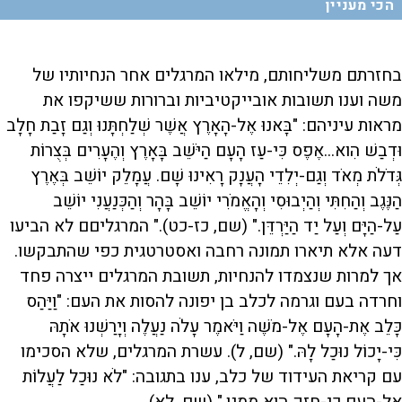
הכי מעניין
בחזרתם משליחותם, מילאו המרגלים אחר הנחיותיו של
משה וענו תשובות אובייקטיביות וברורות ששיקפו את
מראות עיניהם: "בָּאנוּ אֶל-הָאָרֶץ אֲשֶׁר שְׁלַחְתָּנוּ וְגַם זָבַת חָלָב
וּדְבַשׁ הִוא...אֶפֶס כִּי-עַז הָעָם הַיֹּשֵׁב בָּאָרֶץ וְהֶעָרִים בְּצֻרוֹת
גְּדֹלֹת מְאֹד וְגַם-יְלִדֵי הָעֲנָק רָאִינוּ שָׁם. עֲמָלֵק יוֹשֵׁב בְּאֶרֶץ
הַנֶּגֶב וְהַחִתִּי וְהַיְבוּסִי וְהָאֱמֹרִי יוֹשֵׁב בָּהָר וְהַכְּנַעֲנִי יוֹשֵׁב
עַל-הַיָּם וְעַל יַד הַיַּרְדֵּן." (שם, כז-כט)." המרגליםם לא הביעו
דעה אלא תיארו תמונה רחבה ואסטרטגית כפי שהתבקשו.
אך למרות שנצמדו להנחיות, תשובת המרגלים ייצרה פחד
וחרדה בעם וגרמה לכלב בן יפונה להסות את העם: "וַיַּהַס
כָּלֵב אֶת-הָעָם אֶל-מֹשֶׁה וַיֹּאמֶר עָלֹה נַעֲלֶה וְיָרַשְׁנוּ אֹתָהּ
כִּי-יָכוֹל נוּכַל לָהּ." (שם, ל). עשרת המרגלים, שלא הסכימו
עם קריאת העידוד של כלב, ענו בתגובה: "לֹא נוּכַל לַעֲלוֹת