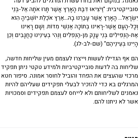
נאמנה. במקום זאת בחרו עשרת המרגלים להביע דעה
סובייקטיבית: "וַיֹּצִיאוּ דִּבַּת הָאָרֶץ אֲשֶׁר תָּרוּ אֹתָהּ אֶל-בְּנֵי
יִשְׂרָאֵל... הָאָרֶץ אֲשֶׁר עָבַרְנוּ בָהּ...אֶרֶץ אֹכֶלֶת יוֹשְׁבֶיהָ הִוא
וְכָל-הָעָם אֲשֶׁר-רָאִינוּ בְתוֹכָהּ אַנְשֵׁי מִדּוֹת. וְשָׁם רָאִינוּ
אֶת-הַנְּפִילִים בְּנֵי עֲנָק מִן-הַנְּפִלִים וַנְּהִי בְעֵינֵינוּ כַּחֲגָבִים וְכֵן
הָיִינוּ בְּעֵינֵיהֶם" (שם-לב-לג).
הם אף הגדילו לעשות וייצרו לעצמם מעין שליחות חדשה,
שליחות בה לדעות סובייקטיביות ולמידע טקטי ניתן תפקיד
מרכזי שהעצים את הפחד והוביל לחוסר אמונה. סיפור חטא
המרגלים בא כדי להזכיר לבעלי תפקידים שעליהם להיות
נאמנים לשליחותם ולא לייחס לעצמם תפקידים וסמכויות
אשר לא ניתנו להם.