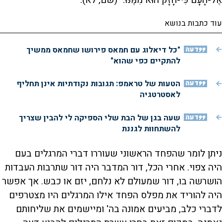
אֶל-הָעָם כִּי-חָזָק הוּא מִמֶּנּוּ." (שם, לא).
עוד כתבות בנושא
דעה
"כל דיאלוג עם חמאס פירושו שחמאס ממשיך
להתקיים כפי שהוא"
דעה
הטעות של טראמפ: תגובות נקודתיות אינן תחליף
לאסטרטגיה
דעה
שעה בגן של הבת שלי הספיקה לי להבין שצריך
להשתחוות לגננת
ניתן לומר שהפחד הראשוני שעוררו דברי המרגלים בעם
היה צפוי. אחרי הכל, דור המדבר היה דור שתרבות העבדות
הושרשה בו, דור שמעולם לא נלחם, יזם או כבש. אך אפשר
היה להוריד את מפלס הפחד אילו המרגלים היו מצטרפים
לדברי כלב, מביעים אמונה בה' ומיישמים את שליחותם