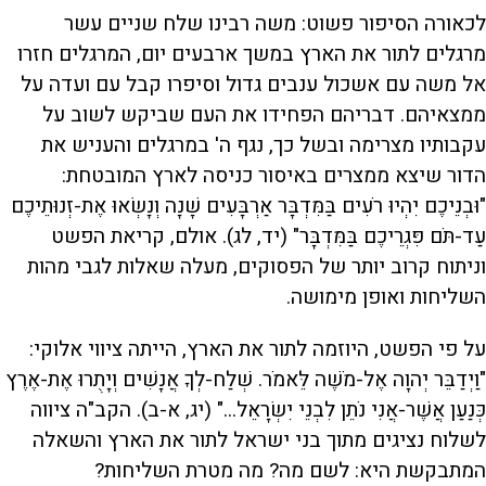
לכאורה הסיפור פשוט: משה רבינו שלח שניים עשר
מרגלים לתור את הארץ במשך ארבעים יום, המרגלים חזרו
אל משה עם אשכול ענבים גדול וסיפרו קבל עם ועדה על
ממצאיהם. דבריהם הפחידו את העם שביקש לשוב על
עקבותיו מצרימה ובשל כך, נגף ה' במרגלים והעניש את
הדור שיצא ממצרים באיסור כניסה לארץ המובטחת:
"וּבְנֵיכֶם יִהְיוּ רֹעִים בַּמִּדְבָּר אַרְבָּעִים שָׁנָה וְנָשְׂאוּ אֶת-זְנוּתֵיכֶם
עַד-תֹּם פִּגְרֵיכֶם בַּמִּדְבָּר" (יד, לג). אולם, קריאת הפשט
וניתוח קרוב יותר של הפסוקים, מעלה שאלות לגבי מהות
השליחות ואופן מימושה.
על פי הפשט, היוזמה לתור את הארץ, הייתה ציווי אלוקי:
"וַיְדַבֵּר יְהוָה אֶל-מֹשֶׁה לֵּאמֹר. שְׁלַח-לְךָ אֲנָשִׁים וְיָתֻרוּ אֶת-אֶרֶץ
כְּנַעַן אֲשֶׁר-אֲנִי נֹתֵן לִבְנֵי יִשְׂרָאֵל..." (יג, א-ב). הקב"ה ציווה
לשלוח נציגים מתוך בני ישראל לתור את הארץ והשאלה
המתבקשת היא: לשם מה? מה מטרת השליחות?