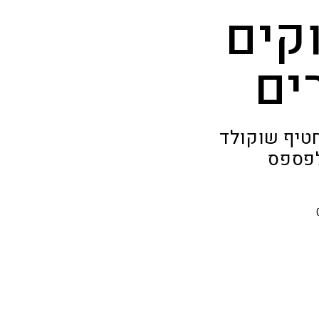
קים
ים
חטיף שוקולד
לפספס