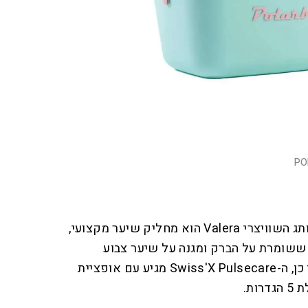
PO
Swiss'X Pulsecare מבית המותג השוויצרי Valera הוא מחליק שיער מקצועי,
שומרת על הברק ומגנה על שיער צבוע
באמצעות מגוון טכנולוגיות. כמו כן, ה-Swiss'X Pulsecare מגיע עם אופציית
ות.