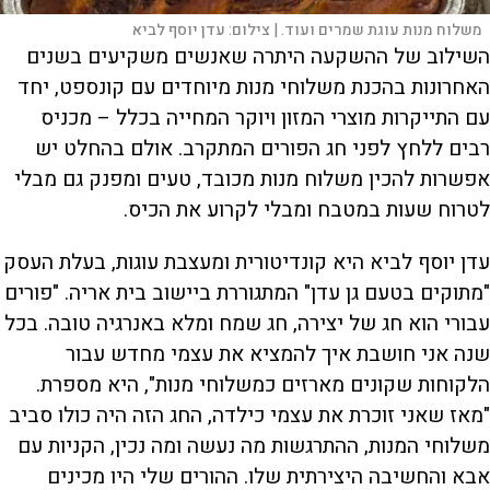
משלוח מנות עוגת שמרים ועוד. |
צילום:
עדן יוסף לביא
השילוב של ההשקעה היתרה שאנשים משקיעים בשנים
האחרונות בהכנת משלוחי מנות מיוחדים עם קונספט, יחד
עם התייקרות מוצרי המזון ויוקר המחייה בכלל – מכניס
רבים ללחץ לפני חג הפורים המתקרב. אולם בהחלט יש
אפשרות להכין משלוח מנות מכובד, טעים ומפנק גם מבלי
לטרוח שעות במטבח ומבלי לקרוע את הכיס.
עדן יוסף לביא היא קונדיטורית ומעצבת עוגות, בעלת העסק
"מתוקים בטעם גן עדן" המתגוררת ביישוב בית אריה. "פורים
עבורי הוא חג של יצירה, חג שמח ומלא באנרגיה טובה. בכל
שנה אני חושבת איך להמציא את עצמי מחדש עבור
הלקוחות שקונים מארזים כמשלוחי מנות", היא מספרת.
"מאז שאני זוכרת את עצמי כילדה, החג הזה היה כולו סביב
משלוחי המנות, ההתרגשות מה נעשה ומה נכין, הקניות עם
אבא והחשיבה היצירתית שלו. ההורים שלי היו מכינים