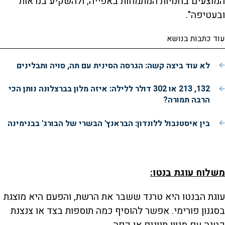
המוצעים בחנויות המתמחות באפייה, ולהשקיע בנראות
ובעטיפה".
עוד כתבות בנושא
לא עוד ביצה קשה: הגרסה הסינית עם תה, סויה ותבלינים
132, 213 או 302 דולר ללילה: איזה מלון בברצלונה נותן הכי
הרבה תמורה?
בין איסטנבול ללונדון: הבראנץ' הבשרי של הבורג' בבנימינה
משלוח עוגת בנטו:
עוגת הבנטו היא טרנד ששבר את הרשת, והפעם היא מוצגת
בסגנון פורימי. אפשר להוסיף כמה תוספות בצד או צנצנת
קטנה עם מגוון תיונים או קפה.