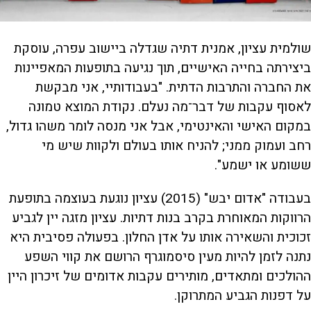
שולמית עציון, אמנית דתיה שגדלה ביישוב עפרה, עוסקת
ביצירתה בחייה האישיים, תוך נגיעה בתופעות המאפיינות
את החברה והתרבות הדתית. "בעבודותיי, אני מבקשת
לאסוף עקבות של דבר־מה נעלם. נקודת המוצא טמונה
במקום האישי והאינטימי, אבל אני מנסה לומר משהו גדול,
רחב ועמוק ממני; להניח אותו בעולם ולקוות שיש מי
ששומע או ישמע".
בעבודה "אדום יבש" (2015) עציון נוגעת בעוצמה בתופעת
הרווקות המאוחרת בקרב בנות דתיות. עציון מזגה יין לגביע
זכוכית והשאירה אותו על אדן החלון. בפעולה פסיבית היא
נתנה לזמן להיות מעין סיסמוגרף הרושם את קווי השפע
ההולכים ומתאדים, מותירים עקבות אדומים של זיכרון היין
על דפנות הגביע המתרוקן.