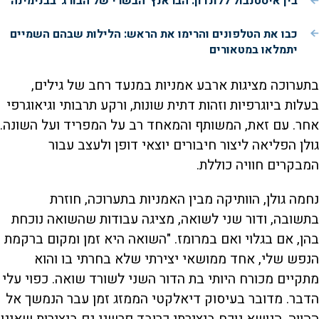
בין איסטנבול ללונדון: הבראנץ' הבשרי של הבורג' בבנימינה
כבו את הטלפונים והרימו את הראש: הלילות שבהם השמיים
יתמלאו במטאורים
בתערוכה מציגות ארבע אמניות במנעד רחב של גילים,
בעלות ביוגרפיות וזהות דתית שונות, ורקע תרבותי וגיאוגרפי
אחר. עם זאת, המשותף והמאחד רב על המפריד ועל השונה.
גולן הפליאה ליצור חיבורים יוצאי דופן ולעצב עבור
המבקרים חוויה כוללת.
נחמה גולן, הוותיקה מבין האמניות בתערוכה, חוזרת
בתשובה, ודור שני לשואה, מציגה עבודות שהשואה נוכחת
בהן, אם בגלוי ואם במרומז. "השואה היא זמן ומקום ברקמת
הנפש שלי, אחד ממושאי יצירתי שלא בחרתי בו והוא
מתקיים מכורח היותי בת הדור השני לשורד שואה. כפוי עלי
הדבר. מדובר בעיסוק דיאלקטי הממזג זמן עבר הנמשך אל
ההווה. הנושא נוכח ביצירתי כרובד פרשני גם ביצירות שאינן