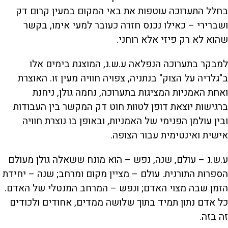
בחלל התערוכה עוטפות את באי המקום במעין קרום דק
ושברירי – כאילו נכנס חזרה כעובר למעי אימו, בקשר
שהוא לא רק פיזי אלא רוחני.
למבקר בתערוכה הנפלאה ע.ש.נ, המוצגת בימים אלו
ב"גלריה על הצוק" בנתניה, צפויה חוויה מעין זו. האוצרת
ואחת האמניות המציגות בתערוכה, נחמה גולן, ניחנת
ברגישות יוצאת דופן לטוות חוט דק המקשר בין העבודות
ובין עולמן הפנימי של האמניות, ובאופן בו נוצרת חוויה
אישית ואינטימית עבור הצופה.
ע.ש.נ – עולם, שנה, נפש – הוא מונח ששאלה גולן מעולם
הספרות התורנית. עולם – מציין מקום ומרחב; שנה – יחידת
הזמן שבה מצוי האדם; ונפש – המרחב המנטלי של האדם.
כל אדם נתון תמיד בתוך שלושה ממדים, אחודים ולכודים
זה בזה.