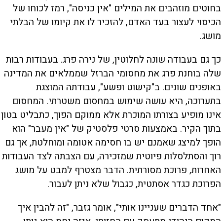
בחוטים מוזהבים את המילים "אין כניסה", רמז לכוחו של
הכיסוי לעצור בעד האדם, להזכיר לו את קיומו של הבלתי
מושג.
כך גם בעבודה שונה לחלוטין, של נירה פרג. בעבודות רבות
שלה בוחנת פרג את מחסומי הברזל שממלאים את המדינה
באופנים שונים. ב"קישוט ופשע", עבודתה המוצגת
בתערוכה, היא עושה שימוש במחסום משטרתי. המחסום
אינו מופיע בצורתו המוכרת אלא ממוקם הפוך, כתבליט בטון
בתוך הקיר. באמצעות סרטי פלסטיק של "אין מעבר" הוא
הופך למיצג שאמנם יש בו חסימה אטומה ומוחלטת, אך גם
רוך והסתלסלות פיוטית שמזכירה, עם הצבתה לצד העבודות
האחרות, פרוכת מסורתית. הדבר מצטרף למבט על מושג
הפרוכת כגדר אסתטית, כגבול שלא ניתן לעבור.
"אחד הדברים שעניינו אותי", אומר גזבר, "זה להבין איך