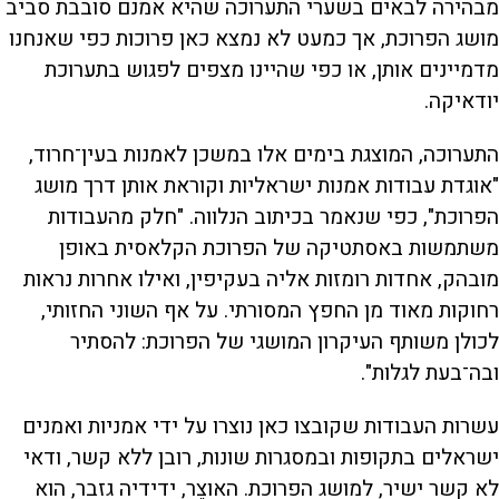
מבהירה לבאים בשערי התערוכה שהיא אמנם סובבת סביב
מושג הפרוכת, אך כמעט לא נמצא כאן פרוכות כפי שאנחנו
מדמיינים אותן, או כפי שהיינו מצפים לפגוש בתערוכת
יודאיקה.
התערוכה, המוצגת בימים אלו במשכן לאמנות בעין־חרוד,
"אוגדת עבודות אמנות ישראליות וקוראת אותן דרך מושג
הפרוכת", כפי שנאמר בכיתוב הנלווה. "חלק מהעבודות
משתמשות באסתטיקה של הפרוכת הקלאסית באופן
מובהק, אחדות רומזות אליה בעקיפין, ואילו אחרות נראות
רחוקות מאוד מן החפץ המסורתי. על אף השוני החזותי,
לכולן משותף העיקרון המושגי של הפרוכת: להסתיר
ובה־בעת לגלות".
עשרות העבודות שקובצו כאן נוצרו על ידי אמניות ואמנים
ישראלים בתקופות ובמסגרות שונות, רובן ללא קשר, ודאי
לא קשר ישיר, למושג הפרוכת. האוצֵר, ידידיה גזבר, הוא