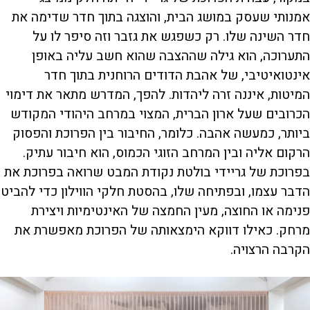
אמנותי שעסק במושג הבית, והוצגה בתוך חדר שדימה את
חדר השינה שלו. רק כשפגש את גזבר וזה סיפר לו על
התערוכה, הוא גילה שההצבה שהוא חשב עליה באופן
אינטואיטיבי, של אהבת הדודים הרוחנית בתוך חדר
המיטות, איננה זרה ליהדות. להפך, המדרש מתאר את דימוי
הכרובים שעל ארון הברית, המצוי במרחב היהודי המקודש
ביותר, כמעשה אהבה. כלומר, החיבור בין הפרוכת והפסוק
הרקום אליה ובין המרחב הזוגי הכמוס, הוא חיבור עתיק.
בפרוכת של גריידי בולטת נקודת המבט שרואה בפרוכת את
הדבר עצמו, ובפתיחה שלו, בהסטת חלקי הווילון כדי להביט
פנימה או החוצה, מעין החמצה של האינטימיות ויצירת
מרחק. כאילו דווקא הימצאותה של הפרוכת מאפשרת את
הקרבה הרצויה.