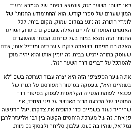
כאן משהו. השער הזה, שנמצא בפתח של הגמרא ובעוד
המון שערים של ספרי קודש, הוא 'התת־מודע החזותי' של
לומדי התורה. זה נוגע במקום עמוק, מקום ביתי. לכל
האנשים הסופר־מילוליים האלה שעוסקים בתורה, הטריגר
החזותי הזה נמצא במוח בעל כורחם. הבנתי שהשערים
האלה הם מפתח. כשאתה לוקח שער כזה ומגדיל אותו, אדם
שעוסק בתורה ירגיש בבית. זה יזמין אותו והוא יהיה מוכן
להסתכל על דברים דרך השער הזה".
את השער הספציפי הזה היא יצרה עבור תערוכה בשם "לא
בשמיים היא", שעסקה בסיפור המפורסם על תנורו של
עכנאי. לעומת הנטייה הקלאסית לעסוק בסיפור דרך
המוטיב של הכרעת הרוב האנושי על פני היחיד, אף
שהיחיד נעזר בשמיים כדי להוכיח את צדקתו, יעל הדגישה
פן אחר: זה של מערכת היחסים הקשה בין רבי אליעזר לרבן
גמליאל, שהיו בה כעס, עלבון, סליחה ולבסוף גם מוות.