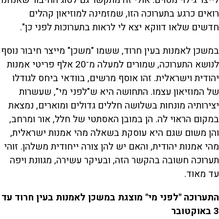
רואים כרגע בתערוכה הזו, שמזמינה למוזיאון קהלים
חדשים שלאו דווקא יצא לי לראות בתערוכות לפני כן".
במשכן לאמנות בעין חרוד, ששמו "משכן" מייצר חיבור נוסף
לנושא התערוכה, שמורים למעלה מ־20 אלף פריטי אמנות
יהודית וישראלית. זהו אוסף מרשים, בוודאי ביחס לגודלו
של המוזיאון עצמו. התחושה היא ש"לפני מי", שעשרות
יצירותיה מונחות בשלושה חללים גדולים ומוארים, נמצאת
במקום הראוי לה. הן במובן האסתטי של חלל, אור ומרחב,
והן משום שגם היא עוסקת בשאלה מהי אמנות ישראלית,
מהי אמנות יהודית, והאם יש להן צורה ייחודית משלהן. זוהי
תערוכה חשובה בהקשר הזה, ובעיקר עשירה, מגוונת ויפה
עד מאוד.
התערוכה "לפני מי" מוצגת במשכן לאמנות בעין חרוד עד
3 באוקטובר