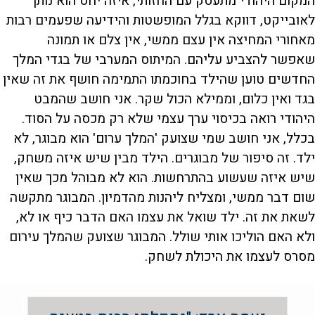
המקום היהודי מתעסק עם החזותי, איזה יחס הוא נותן
לאובייקט, דווקא בגלל המופשטות והידיעה שפעמים רבות
מאחורי המחיצה אין עצם ממשי, אין צלם או תמונה
שאפשר להצביע עליהם. המיתוס המערבי של בגדי המלך
החדשים טוען שהילד בחוכמתו התמימה חושף את זה שאין
בגד ואין כלום, וממילא הכול שקר. אני חושב שהמבט
היהודי רואה בכיסוי ערך עצמי שלא רק מכסה על הסוד.
בכלל, אני חושב שמי שצועק 'המלך ערום' הוא מבוגר, לא
ילד. זה סיפור של מבוגרים. הילד מבין שיש איזה משחק,
שיש איזה שעשוע בהתרחשות. הוא לא מבוהל מכך שאין
שום דבר ממשי, ומצליח ליהנות מהדמיון. המבוגר מתקשה
לשאת את זה. ילד שואל את עצמו האם הדבר כיף או לא,
ולא האם הוליכו אותי שולל. המבוגר שצועק שהמלך עירום
מסרס לעצמו את היכולת לשחק.