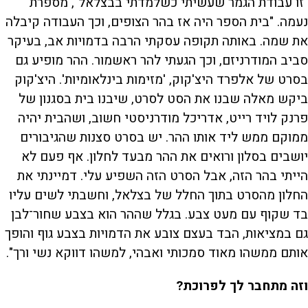
"זו עבודת הגמר שעשיתי כשלמדתי בבצלאל", מספרת
נעמה. "בית הספר היה אז בהר הצופים, וכך העבודה קיבלה
את שמה. באותה תקופה עסקתי הרבה בדמויות אב, בעיקר
סביב המודרניזם, וכך הגעתי להר ראשמור. ההר מופיע גם
בסרט של אלפרד היצ'קוק, 'מזימות בינלאומיות'. היצ'קוק
ביקש מאלה שבנו את הסט לסרט, שיבנו בית בסגנון של
פרנק לויד רייט, אדריכל מודרניסטי חשוב, ושהבית יהיה
ממוקם ממש ליד אותו ההר. יש בסרט סצנות שהגיבורים
יושבים בסלון ורואים את ההר מבעד לחלון. אף פעם לא
הייתי בהר הזה, אבל הסרט הזה השפיע עלי. דמיינתי את
החלון מהסרט בתוך החלל של בצלאל, וחשבתי לשים עליו
בד שקוף עם מעט צבע. בגלל שההר הוא בצבע שחור־לבן
גם במציאות, הבד בעצם צובע את הדמויות בצבע גוף והופך
אותם ממשהו מאוד סמכותי ואבהי, למשהו דווקא נשי ורך".
וזה מתחבר לך לפרוכת?