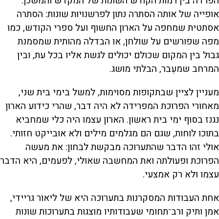
הפרדה בין רמות הקודש השונות של המקדש והמשכן.
אופייה של אותה הסתרה נתון לפרשנויות שונות: הסתרה
אסתטית שמחפה על הארון החשוף ועל ספרי הקודש, כמו
מפה שפורשים על שולחן, או הבדלה מהותית שמסמנת
גבול בין המקום שכולם יכולים לגשת אליו בכל עת, ובין
המרחב שמעֵבר, הבלתי מושג.
מעניין לציין שבתקופות מסוימות, למשל בימי בית שני,
מאחורי הפרוכת המפרידה לא היה דבר, שהרי כידוע הארון
נגנז בסוף ימי בית ראשון. הארון עצמו היה כלי שמחביא
בתוכו לוחות, שגם הם מגלמים מילים ולא אובייקט חזותי.
אולי זהו הדבר שהתערוכה מבקשת לבחון: את מעשה
הפרוכת ופעולתה ואת המחשבה שאולי, לפעמים, היא הדבר
עצמו ולא רק אמצעי.
אחת העבודות המסקרנות בתערוכה היא של ליאור גריידי,
אמן ותיק ורב־תחומי שעבודותיו מוצגות בתערוכות שונות