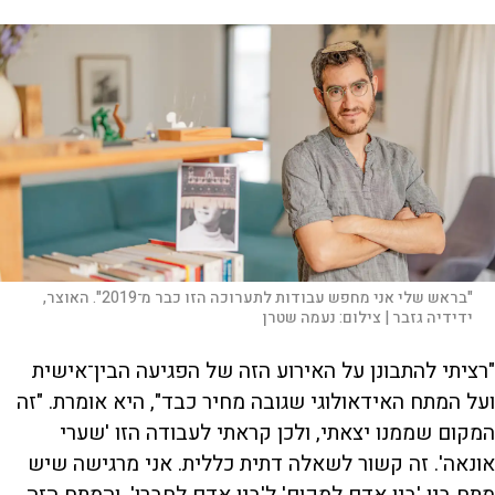
"בראש שלי אני מחפש עבודות לתערוכה הזו כבר מ־2019". האוצר,
ידידיה גזבר |
צילום:
נעמה שטרן
"רציתי להתבונן על האירוע הזה של הפגיעה הבין־אישית
ועל המתח האידאולוגי שגובה מחיר כבד", היא אומרת. "זה
המקום שממנו יצאתי, ולכן קראתי לעבודה הזו 'שערי
אונאה'. זה קשור לשאלה דתית כללית. אני מרגישה שיש
מתח בין 'בין אדם למקום' ל'בין אדם לחברו', והמתח הזה