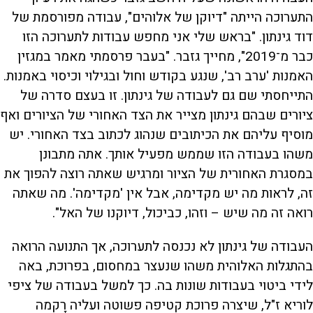
התערוכה הייתה "דיוקן של אלוהים", עבודה מפורסמת של
דוד גינתון. "בראש שלי אני מחפש עבודות לתערוכה הזו
כבר מ־2019", מחייך גזבר. "בעבר פרסמתי מאמר במגזין
האמנות 'ערב רב', שנגע בקודש וחול ובגילוי וכיסוי באמנות.
התייחסתי שם גם לעבודה של גינתון. זו בעצם סדרה של
ציורים שבהם גינתון מצייר את הצד האחורי של הציורים ואף
מוסיף עליהם את הכיתובים שנהוג לכתוב בצד האחורי. יש
משהו בעבודה הזו שממש מפעיל אותך. אתה מתבונן
במסגרת האחורית של הציור ומרגיש שאתה רוצה להפוך את
זה, לראות מה יש מקדימה, אבל אין 'מקדימה'. מה שאתה
רואה זה מה שיש – וזהו, כביכול, דיוקנו של האל".
העבודה של גינתון לא נכנסה לתערוכה, אך התנועה הרואה
בהתגלות האלוהית משהו שנעצר במחסום, בפרוכת, באה
לידי ביטוי בעבודות שונות בה. כך למשל בעבודה של ציפי
לוריא ז"ל, שיצרה פרוכת קטיפה פשוטה ועליה רָקמה