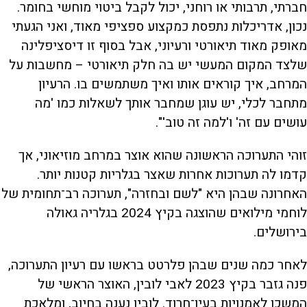
חברתי, תרבותי או רוחני, יכול לקבל ביטוי מוחשי בחומר.
נכון, אדריכלות נתפסת כמקצוע ספציפי מאוד, ואני הגעתי
מאופק מאוד תיאורטי ורעיוני, אבל בסוף זו דיסציפלינה
שלצד המקום המעשי יש בה חלק תיאורטי – מחשבות על
המרחב, איך קוראים אותו ואיך משתמשים בו. הרעיון
מתחבר לכלי, יש עוגן שמחבר אותך לשאלות כמו 'מה
עושים עם זה' ו'למה זה טוב'".
זוהי התערוכה הראשונה שהוא אוצר במרחב מוזיאוני, אך
קדמו לה תערוכות אחרות שאצר בגלריות קטנות יותר.
האחרונה שבהן היא "לשם ובחזרה", תערוכה רב־תחומית של
לוחמי מילואים שהוצגה בקיץ 2024 בגלריה גאולה
בירושלים.
לאחר כמה שנים שבהן פלרטט בראשו עם רעיון התערוכה,
פנה גזבר בקיץ 2023 לאבי לובין, האוצר הראשי של
המשכן לאמנויות בעין־חרוד. לובין נענה בחיוב, ומלאכת