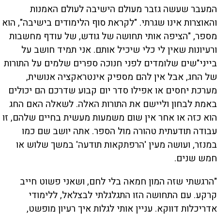
המעבר שעשה גזבר מעולם הישיבה לעולם האמנות
והאוצרות אינו שגרתי. "לקראת סוף הלימודים בישיבה", הוא
מספר, "הציפה אותי תחושה של גודש, של עודף מחשבות
ורעיונות שאין לי כלי שיכיל אותם. אני תמיד חושב על
בייני"שים שלומדים לפני חנוכה ספרים שלמים על התורות
של החג, אבל אין להם מספיק אינטראקציה אנושית,
מערכת יחסים או אפילו סדר יום קבוע שדרכם הם יכולים
באמת לבחון וליישם את התורות האלה. לשאלה האם החג
הוא כזה או אחר אין שום משמעות מעשית בחיים שלהם, זו
עבודה תודעתית טהורה מול הספר. אתה יושב שם כמו
במנזר, ועושה מעין 'הרפתקאות תודעה' במשך שלוש או
חמש שנים.
"הרגשתי שזה המון חמאה בלי לחם, ושאני פשוט חייב
קרקע. עם התחושה הזו התגלגלתי לבצלאל, ללימודי
אדריכלות דווקא. עניין אותי לגלות איך רעיון מופשט,