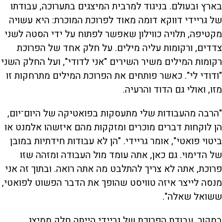
בארץ ובעולם. בניגוד למרבית המיצגים בתערוכה, עבודתו
של גריידי דווקא דומה מאוד לפרוכת המוכרת: היא עשויה
מקטיפה, תלויה כווילון שאפשר לפתוח על ידי הסטה לשני
צדדים, ורקומות עליה מילים. על חלק אחד של הפרוכת
רקומות המילים משיר השירים "אני לדודי", ועל החלק השני
"ודודי לי". כאשר פותחים את הפרוכת המילים מתרחקות זו
מזו, ואולי גם הדוד והרעיה.
"הרבה מהעבודות שלי מתעסקות בפואטיקה של היום־יום,
הן לוקחות דברים מוכרים ומזקקות מהם איזשהו אלמנט או
ביטוי פואטי", אומר גריידי. "הן לא עבודות חידתיות במובן
של הדימוי. גם כאן, אתה עומד מול העבודה ומזהה שזו
פרוכת, אתה לא צריך להתלבט מה אתה רואה. ובתוך זה אני
מנסה לייצר איזה טוויסט שהופך את הדבר הפשוט לפואטי,
ששואל שאלה".
במקור, עבודת הפרוכת של גריידי הייתה חלק ממיצג