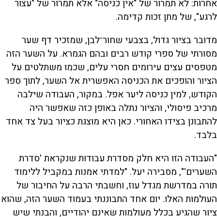
אחרות: לא תמרור של "אין כניסה" אלא תמרור של "עצור
לרגע", של מתן זכות קדימה.
מדובר בציור גדול, בצבעי שחור־לבן, שמזכיר דף שער
מסורתי של ספרי קודש רבים ובהם הגמרא. על השער הזה
מטפסים עצים עירומים חסרי עלים, שכמו משתלטים על
הציור והופכים את הכניסה האפשרית אל השער, לתוך ספר
הקודש, למין כניסה ליער אפל. במקור, העבודה שילבה
מרכיב פיסולי, והציור נתלה באופן כזה שאפשר היה
להתבונן בצידו האחורי. כאן היא מוצגת כציור בעל צד אחד
בלבד.
"העבודה הזו היא חלק מסדרת עבודות שנקראת 'סדרת
השערים'", מסבירה יעל. "למדתי אמנות במקביל ללימוד
תורה במדרשת מגדל עוז, וחשבתי הרבה על החיבור של
העולמות האלו. יום אחד התבוננתי בעמוד השער הזה, שהוא
ציור שהגיע בכלל מעולמות שאינם יהודיים, והבנתי שיש