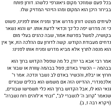
בכל פעם שמוזכר מקום גיאוגרפי כלשהו. דורון פותח
בבירור היכן הוא המקום ומהו הזיהוי המדויק שלו.
לעיתים מצטט דורון מדרש ארוך ומניח אותו לפנינו, פשוט
כי זה מדרש יפה כל־כך וכדאי לדעת אותו. יש והוא נשאר
בקושיה, למשל בפרשת אמור, שבה כהנים בעלי מום
נדחים מעבודת הקודש. קשה לדורון עם ההלכה הזו, אך אין
הוא מנסה לתרץ אלא מביא מדרש ומניח אותו לפנינו:
אמר רבי אבא בר יודן, כל מה שפסל הקדוש ברוך הוא
בבהמה – הכשיר באדם; פסל בבהמה עַוורת או שבור או
חרוץ או יבלת, והכשיר באדם לב נשבר ונדכה. אמר ר'
אלכסנדרי, ההדיוט הזה אם משמש הוא בכלים שבורים
גנאי הוא לו, אבל הקדוש ברוך הוא כלי תשמישו שבורים,
שנאמר "קרוב ה' לנשברי לב", "זבחי א־לוהים רוח נשברה"
(ויקרא רבה ז, ב).