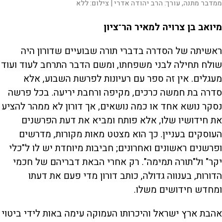
ממדבר מתנה, עורך: הרב יהודה אדרי |
צילום:
ללא
מיואב בן צרויה למאיר הר־ציון
ראשיתה של הסדרה בדברי תורה שבועיים שדורון היה
שולח תחילה לבני משפחתו, ומשם הדבר התרחב לעוד ועוד
מעגלים. אין זה ספר עם רעיונות לפרשת השבוע, אלא
סדרה בת חמשה כרכים, מקיפה ורחבת יריעה. בכל פרשה
נסקר נושא אחד או כמה נושאים, אך דורון לא ממהר להציע
את חידושיו שלו, אלא פותח ומביא את דעת הפרשנים
העוסקים בעניין. כך הוא מצטט מאות מקורות, מדרשים
ופרשנים ראשונים ואחרונים; חביבות מיוחדת יש לו ל"כלי
יקר" ול"תורה תמימה". רק אחרי הבאת דבריהם של חכמי
הדורות, בענווה גדולה, כותב דורון מדי פעם את דעתו
ומחדש חידושים משלו.
אהבת ארץ ישראל והיכרותו העמוקה עימה באות לידי ביטוי