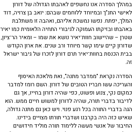
במהלך הסדרה אנו נחשפים לאהבתו הגדולה של דורון
לאישי התנ"ך ובמיוחד ללוחמים שבהם: יואב בן צרויה, דוד
המלך, יפתח. נפשו נמשכת אליהם, ואהבה זו משתלבת
באהבתו ובזיקתו העמוקה לגיבורי התחיה הלאומית כמו יאיר
שטרן – שהיישוב חוות־יאיר נושא את שמו – ומאיר הר־ציון,
שדורון קיים עימו קשר מיוחד ורב שנים. את ארון הקודש
בבית הכנסת בחוות־יאיר תרם דורון לזכרו של גיבור ישראל
זה.
הסדרה נקראת "ממדבר מתנה", ואת מלאכת האיסוף
והעריכה עשו חבריו הטובים של דורון. השם רומז למדבר
כמקום נקי, צנוע ופשוט, כפי שהיה דורון בחייו, אך גם
לדיבור בדברי תורה, שהיה לדורון למשוש חיים ממש. הוא
הגה בדברי התורה בכל רגע פנוי. ויש כאן גם מתנה גדולה,
שאיש כזה היה בקרבנו ושדברי תורתו מצויים בידינו.
החיבור של אנשי מעשה ללימוד תורה מוליד חידושים