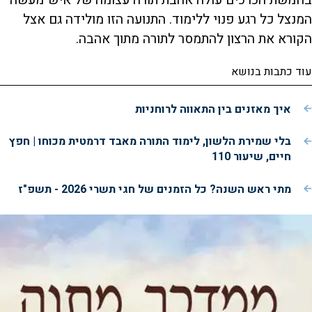
בחמשת הכרכים עולה אהבת תורה עצומה של איש־מעשה
המנצל כל רגע פנוי ללימוד. התנועה הזו מולידה גם אצל
הקורא את הרצון להתמסר לתורה מתוך אהבה.
עוד כתבות בנושא
איך מאזנים בין התאווה לרוחניות
בלי שמירת הלשון, לימוד התורה מאבד דרמטית מכוחו | חפץ
חיים, שיעור 110
מתי ראש השנה? כל הזמנים של חגי תשרי 2026 - תשפ"ז