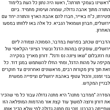
"ראשינו בעמקי תורתה", ראשו היה נתון כל העת בלימוד
התורה מתוך אהבה גדולה, שמחה ועיסוק מתמיד. ביום
פטירתו, כ"ח באייר, חברו להם אהבת הארץ והתורה יחד עם
ירושלים, חברון ושמואל הנביא. כל אלה באו ללוותו במסעו
האחרון.
הדברים שכתב בפרשת במדבר, הסמוכה וצמודה ליום
ירושלים, עוסקים במהות הדגל ובשיר הציוני הקלאסי של
נח רוזנבלום "שאו ציונה נס ודגל". דורון מאריך בסקירה
מקיפה על מהות הדגל, ומתי החלו להשתמש במגן דוד. כל
זאת תוך ציון מקורות רבים, מראשונים ואחרונים עד חוקרים
בני זמננו, והכול עטוף באהבת ירושלים וציפייה ממשית
לבניין המקדש.
הסדרה "ממדבר מתנה" היא מתנה גדולה עבור כל מי שהכיר
את דורון ורוצה למשוך עוד קצת אור מהדמות המופלאה הזו
שחייתה בקרבנו. זוהי גם מתנה גדולה למי שלא הכיר אותו,