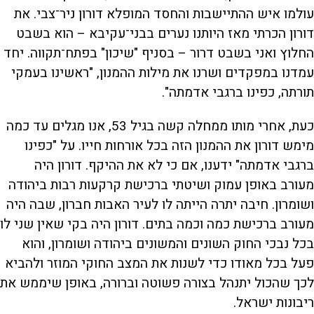
עולמו איש ההתיישבות והחסד המופלא דורון ניר־צבי. את
דורון הכרתי מאז היותנו נערים בבני־עקיבא – הוא בשבט
החלוץ ואני בשבט דרור – בסניף "שיכון" בפתח־תקווה. יחד
עמדנו במפקדים ושרנו את מילות ההמנון, "ראשינו בעמקי
תורתה, כפינו ברגבי אדמתה".
כעת, אחרי מותו ממחלה קשה בגיל 53, אנו מגלים עד כמה
מימש דורון את ההמנון הזה בכל אורחות חייו. על "כפינו
ברגבי אדמתה" ידענו, אם כי לא את ההיקף. דורון היה
מעורב באופן עמוק ושיטתי ברכישת קרקעות רבות ביהודה
ושומרון. חיבה יתרה הייתה לו לעיר האבות חברון, שבה היה
מעורב ברכישת כמה וכמה בתים. דורון היה בקי שאין שני לו
בכל נבכי החוק השונים והמשונים ביהודה ושומרון, והוא
פעל בכל מאודו כדי לשנות את המצב החוקי המוזר ולהביא
לכך שהכול יתנהל בצורה פשוטה וברורה, באופן שיממש את
ריבונות ישראל.