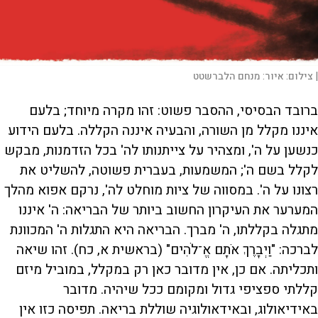
|
צילום:
איור: מנחם הלברשטט
ברובד הבסיסי, ההסבר פשוט: זהו מקרה מיוחד; בלעם
איננו מקלל מן השורה, והבעיה איננה הקללה. בלעם הידוע
כנשען על ה', ומצהיר על צייתנותו לה' בכל הזדמנות, מבקש
לקלל בשם ה'; המשמעות, בעברית פשוטה, להשליט את
רצונו על ה'. במסווה של ציות מוחלט לה', נרקם אפוא מהלך
המערער את העיקרון החשוב ביותר של הבריאה: ה' איננו
מתגלה בקללתו, ה' מברך. הבריאה היא התגלות ה' המכוונת
לברכה: "וַיְבָרֶךְ אֹתָם אֱ־לֹהִים" (בראשית א, כח). זהו שיאה
ותכליתה. אם כן, אין מדובר כאן רק במקלל, במוביל מיזם
קללתי ספציפי גדול ומקומם ככל שיהיה. מדובר
באידיאולוג, ובאידאולוגיה שוללת בריאה. תפיסה כזו אין