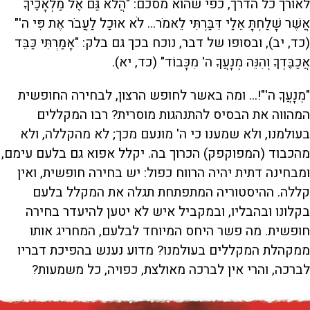
לאורך כל הדרך, כפי שהוא מסכם: "הֲלֹא גַּם אֶל מַלְאָכֶיךָ
אֲשֶׁר שָׁלַחְתָּ אֵלַי דִּבַּרְתִּי לֵאמֹר... לֹא אוּכַל לַעֲבֹר אֶת פִּי ה'"
(כד, יב), ובסופו של דבר, נוכח בכך גם בלק: "אָמַרְתִּי כַּבֵּד
אֲכַבֶּדְךָ וְהִנֵּה מְנָעֲךָ ה' מִכָּבוֹד" (כד, יא).
"מְנָעֲךָ ה'"!... ומה באשר לחופש הרצון, לבחירה החופשית
המהווה את הבסיס להתנהגות מוסרית? רבו המקללים
בעולמנו, ולא שמענו כי ה' מונעם מכך; לא מהקללה, ולא
מהכבוד (המפוקפק) הכרוך בה. יקלל אפוא גם בלעם עימם,
ומבחינה דתית יהיה הרווח כפול: יש בחירה חופשית, ואין
קללה. ההיסטוריה המתפתחת תגלה את המקלל בלעם
בקלונו ובהבליו, ובמקביל איש לא יטען להיעדר בחירה
חופשית. מה פשר היחס המיוחד לבלעם, המחריג אותו
ממקהלת המקללים בעולמנו? מדוע נענש בהפיכת דבריו
לברכה, והרי אין לברכה מאולצת, כפויה, כל משמעות?