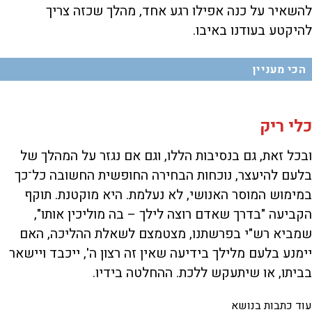
להשאיר על כנה אפילו רגע אחד, מהלך שכזה צריך
להיקטע בעודנו באיבו.
הכי מעניין
כלי ריק
ובכל זאת, גם בנסיבות הללו, וגם אם נגזר על המהלך של
בלעם להיעצר, נוכחות הבחירה החופשית החשובה כל־כך
במימוש המוסר האנושי, לא נעלמת. היא מוקטנת. תוקף
הקביעה "בדרך שאדם רוצה לילך – בה מוליכין אותו",
שמביא רש"י בפרשתנו, מצטמצם לשאלת ההליכה, האם
יימנע בלעם מלילך בידיעה שאין זה רצון ה', ייכבד ויישאר
בביתו, או שיתעקש ללכת. ההחלטה בידיו.
עוד כתבות בנושא