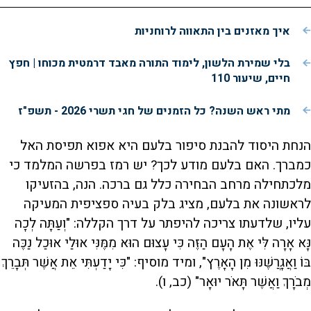
איך מאזנים בין התאווה לרוחניות
בלי שמירת הלשון, לימוד התורה מאבד דרמטית מכוחו | חפץ
חיים, שיעור 110
מתי ראש השנה? כל הזמנים של חגי תשרי 2026 - תשפ"ז
הנחת היסוד להבנת סיפור בלעם היא אפוא תפיסת האל
כמברך. האם בלעם מודע לכך? יש רמז בפרשה המלמד כי
מלכתחילה מרחב הבחירה כלל גם ברכה. הנה, בהזעיקו
לראשונה את בלעם, מציג בלק בעיה ספציפית המעיקה
עליו, שלדעתו צריכה להיפתר על דרך הקללה: "וְעַתָּה לְכָה
נָּא אָרָה לִּי אֶת הָעָם הַזֶּה כִּי עָצוּם הוּא מִמֶּנִּי אוּלַי אוּכַל נַכֶּה
בּוֹ וַאֲגָרֲשֶׁנּוּ מִן הָאָרֶץ", ומיד מוסיף: "כִּי יָדַעְתִּי אֵת אֲשֶׁר תְּבָרֵךְ
מְבֹרָךְ וַאֲשֶׁר תָּאֹר יוּאָר" (כב, ו).