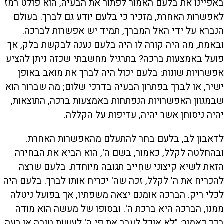
באפיינו את בלעם האמור לפתור את הבעיה, הוא פולט רמז
לאפשרות האחרת, מזכיר כי בלעם יודע גם לברך. בעולם
הנברא על ידי האל המברך, תמיד יש אפשרות לברכה.
ובאמת, מה היה קורה לו היה בלעם נענה לבקשת בלק, אך
פועל באמצעות ברכה? בתרגיל מחשבתי שכזה ניתן להציע
אפשרויות שונות: בלעם יכול היה לברך את מואב באופן
ישיר, או לברך בפתרון הבעיה בדרכי שלום; מה שברור הוא
שבמגוון האפשרויות הנפתחות באמצעות ברכה, התוצאות,
יהיה ניסוחן אשר יהיה, עדיפות על הקללה.
לדאבון לב, בלעם בחר להתעלם מהאפשרות האחרת.
ובהחלטה לקלל, כאמור, בשם ה', הוא הביא את הבחירה
הזאת לשיא קיצוני שחִייב תגובה מיוחדת. בלעם שרצה
להכריח את ה' לקלל, זכה שה' יכריח אותו לברך. בלעם היה
לכלי ריק. הברכה אומנם יצאה משפתיו, אך בפועל ניטלה
ממנו, הברכה היא ברכת ה'. ובסופו של מעשה הוא מודה
בכך כאמור: "לֹא אוּכַל לַעֲבֹר אֶת פִּי ה' לַעֲשׂוֹת טוֹבָה אוֹ רָעָה