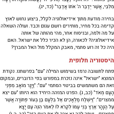
מִלִּבִּי, אֲשֶׁר יְדַבֵּר ה' אֹתוֹ אֲדַבֵּר" (כד, יג).
בחירה מודעת מתוך אידיאולוגיה לקלל, ביצוע נחוש לאוץ
קדימה בכל מחיר, מותירים רושם עגום וכבד. ועולה השאלה
על מה ולמה, ובניסוח אחר, מהי מהותה של אותה
אידיאולוגיה? לכאורה, הן לא הכיר כלל את ישראל. האם
היה כל זה רוע סתמי, מאבק המקלל מול האל המברך?
היסטוריה חלופית
פתח לתשובה נרמז בשימוש המילה "עם" בפרשתנו. נקודת
המוצא "ישראל" אינה נזכרת במפורש בפי הדוברים, ובמקום
זאת הם משתמשים בביטוי הסתמי "עם": "וַיָּגָר מוֹאָב מִפְּנֵי
הָעָם מְאֹד" (כב, ג). הפרט המזהה היחיד הוא היותו "עם יצא
ממצרים": "וַיִּשְׁלַח מַלְאָכִים אֶל בִּלְעָם בֶּן בְּעוֹר פְּתוֹרָה אֲשֶׁר
עַל הַנָּהָר אֶרֶץ בְּנֵי עַמּוֹ לִקְרֹא לוֹ לֵאמֹר הִנֵּה עַם יָצָא
מִמִּצְרַיִם... וְעַתָּה לְכָה נָּא אָרָה לִּי אֶת הָעָם הַזֶּה" (כב, ה-ו).