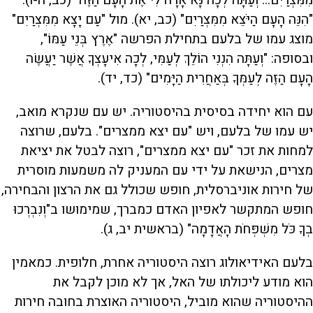
"הִנֵּה הָעָם הַיֹּצֵא מִמִּצְרַיִם" (כב, יא). מול "עַם יָצָא מִמִּצְרַיִם"
מוצג עמו של בלעם בתחילת הפרשה "אֶרֶץ בְּנֵי עַמּוֹ",
ובסופה: "וְעַתָּה הִנְנִי הוֹלֵךְ לְעַמִּי, לְכָה אִיעָצְךָ אֲשֶׁר יַעֲשֶׂה
הָעָם הַזֶּה לְעַמְּךָ בְּאַחֲרִית הַיָּמִים" (כד, יד).
עם הוא יחידה בסיסית בהיסטוריה. יש עם שנקרא מואב,
יש עמו של בלעם, ויש "עם יצא ממצרים". בלעם, שרוצה
למחות את זכר "עם יצא ממצרים", רוצה לבטל את יציאת
מצרים, הנישאת על ידי עם המעניק לה משמעות מוסרית
של חירות אוניברסלית, חופש שכולל גם את הרצון והבחירה,
חופש המתקשר לאפיון האדם כמברך, שמימושו ב"וְנִבְרְכוּ
בְךָ כֹּל מִשְׁפְּחֹת הָאֲדָמָה" (בראשית יב, ג).
בלעם האידיאולוג רוצה היסטוריה אחרת, חלופית. כמאמין
הוא מודע ליכולתו של האל, אך לא מוכן לקבל את
ההיסטוריה שהוא מוביל, היסטוריה האוצרת בחובה חירות