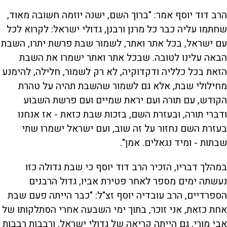
u
e
M
k
k
F
P
d
u
i
i
u
הרב דוד יוסף אמר: "ברוך השם, ישנה יוזמה חשובה מאוד,
:
t
p
p
l
r
2
e
v
v
l
.
s
i
i
שחתמו עליה כבר כל מרנן ורבנן, גדולי ישראל: לקרוא לכל
6
d
d
c
a
8
e
e
r
עם ישראל, בכל אתר ואתר, לשמור שבת פרשת יתרו, השבת
%
o
o
e
l
b
f
e
t
a
o
n
הבאה עלינו לטובה. שבכל אתר ואתר ישמרו את השבת
c
r
k
w
i
w
a
הזאת בכל כלליה ודקדוקיה, לא רק לשמור, חלילה, להימנע
a
r
r
d
a
o
d
מחילולי שבת, אלא גם לשמור שהשבת תהיה על טהרת
n
הקודש, עם תורה ועם יראת שמיים ועם פרשת השבוע
ודברי תורה, ובעזרת השם, בזכות שבת כזאת - אז אנחנו
y
בעזרת השם נחזור על זה שוב, ועם ישראל ישמרו שתי
שבתות - ומיד נגאלים. אמן".
V
במהלך דבריו, הזכיר הרב דוד יוסף כי שבת גדולה כזו
נעשתה ימים מספר לאחר פטירת אביו, גדול הרבנים
i
הספרדיים, הרב עובדיה יוסף זצ"ל: "כבר הייתה פעם שבת
אחת כזאת, אני זוכר, בתוך ימי השבעה אחרי הסתלקותו של
d
אבי מורי, גם הייתה קריאה של גדולי ישראל, ורבבות רבבות