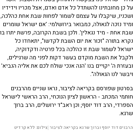
על כן מחובתינו להשתדל כל אדם ואדם, אצל מכריו וידידיו
ושכניו, שיקבלו על עצמם לשמור לפחות שבת אחת כהלכה,
ומיד נזכה לגאולה, כמבואר בירושלמי: 'אם ישראל שומרים
שבת אחת - מיד נגאלין'. ולכן בשבת הקרובה, פרשת יתרו בו
נקרא בתורה "זכור את יום השבת לקדשו", יתאחדו כל
ישראל לשמור שבת זו כהלכה בכל פרטיה ודקדוקיה,
ולקבל את השבת מוקדם בעשר דקות לפני מה שרגילים,
ובעזרת ה' יקויים בנו 'הנה אנכי שולח לכם את אליה הנביא'
ויבשר לנו הגאולה".
בסרטון שפורסם בקריאה לציבור, נראו שניים מהרבנים
חותמי המכתב - הראשון לציון הנוכחי, הרב הראשי לישראל
הספרדי, הרב דוד יוסף; וכן ראב"ד ירושלים, הרב ברוך
שרגא.
L
00:02:33
הרבנים דוד יוסף וברוך שרגא בקריאה לציבור
צילום: ללא קרדיט
|
D
o
a
d
S
S