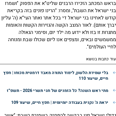
בראש המכתב הזכירו הרבנים שליט"א את הפסוק "ושמרו
בני ישראל את השבת", ומסרו: "הרינו פונים בזה בקריאת
קודש לאחינו בני ישראל די בכל אתר ואתר העי"א (ה' עליון
יברך אותם). לאור המצב הקשה והגזירות הקשות והאומות
מתגרות זו בזו ולא ידוע מה ילד יום, וסימני הגאולה
ממשמשים ובאים, ומצפים אנו ליום שכולו שבת ומנוחה
לחיי העולמים".
עוד כתבות בנושא
בלי שמירת הלשון, לימוד התורה מאבד דרמטית מכוחו | חפץ
חיים, שיעור 110
מתי ראש השנה? כל הזמנים של חגי תשרי 2026 - תשפ"ז
יראת ה' נקנית בעבודה יומיומית | חפץ חיים, שיעור 109
גדולי ישראל פנו בבקשה להתחזק בשמירת השבת: "אשר