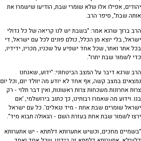
יהודים, אפילו אלו שלא שומרי שבת, הודיעו שישמרו את
אותה שבת", סיפר הרב.
e
הרב ברוך שרגא אמר: "בשבת יש לנו קריאה של כל גדולי
o
ישראל, בלי יוצא מן הכלל, כולם פונים לכל עם ישראל, די
בכל אתר ואתר, שכל אחד ישפיע על שכניו, מכריו, ידידיו,
כדי לשמור שבת יתרו".
הרב שרגא דיבר על המצב הביטחוני: "ידוע, שאנחנו
נמצאים במצב קשה, אף אחד לא יודע מה יוולד יום, וכל יום
צרות אחרונות משכחות צרות ראשונות, ואין דבר תלוי - רק
בנו. וידוע מה שאמרו רבותינו, כך כתוב בירושלמי, 'אם
ישראל שומרים שבת אחת - מיד נגאלים'. כל עם ישראל
ירצו לשמור שבת אחת בעזרת השם - הגאולה תבוא מיד".
"בשמיים מחכים, וכשיש אתערותא דלתתא - יש אתערותא
דלעילא. אתערותא דלתתא זה בידינו, שכל אחד ואחד