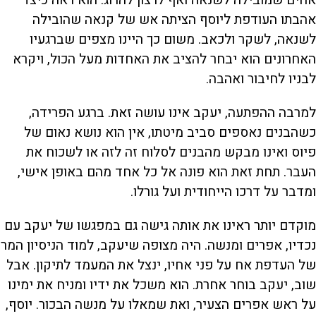
אחים שמובילה לשנאה ואף לרצון להרוג. הוא ראה כיצד
אהבתו העודפת ליוסף הציתה אש של קנאה שהובילה
לשנאה, לשקר ולכאב. משום כך היינו מצפים שברגעיו
האחרונים הוא יבחר להציב את האחדות מעל הכול, ויקרא
לבניו לחיבור ואהבה.
למרבה ההפתעה, יעקב אינו עושה זאת. ברגע הפרידה,
כשהבנים נאספים סביב מיטתו, אין הוא נושא נאום של
פיוס ואינו מבקש מהבנים לסלוח זה לזה או לשכוח את
העבר. תחת זאת הוא פונה אל כל אחד מהם באופן אישי,
ומדבר על דרכו הייחודית ועל גורלו.
מוקדם יותר ראינו את אותה גישה גם במפגשו של יעקב עם
נכדיו, אפרים ומנשה. היה מצופה שיעקב, למוד הניסיון המר
של העדפת אח על פני אחיו, ינצל את המעמד לתיקון. אבל
שוב, יעקב בוחר אחרת. הוא משכל את ידיו ומניח את ימינו
על ראש אפרים הצעיר, ואת שמאלו על מנשה הבכור. יוסף,