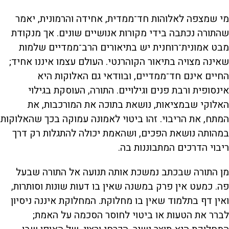
מי שמצפה לאלוהות חד־ממדית, אחידה והרמונית, יאמר
שהתורה נכתבה בידי מקורות אנושיים שונים. אך מנקודת
מבט אמונית־רוחנית יש בתיאורים הרב־ממדיים שלמות
שאינה מצויה בתיאור הקוהרנטי. העולם עצמו איננו אחיד;
החיים אינם חד־ממדיים, ובוודאי גם האלוקות היא
אינסופית ורבת פנים וגילויים. התורה, העוסקת בגילוי
האלוקי שבמציאות, נושאת בתוכה את המורכבות, את
המתח, את הריבוי. זהו ביטוי לאמונה עמוקה בכך שהאלוקות
במהותה נושאת הפכים, ושהאמת יכולה להתגלות רק דרך
ריבוי הדרכים המתבוננות בה.
מן התורה שבכתב נמשכת אותה תנועה אל התורה שבעל
פה. כמעט אין פרק במשנה שאין בו דעות שונות וסותרות,
ואין דף בתלמוד שאין בו מחלוקת. המחלוקת איננה ניסיון
לברר את הטעות או ביטוי לחוסר הסכמה על האמת;