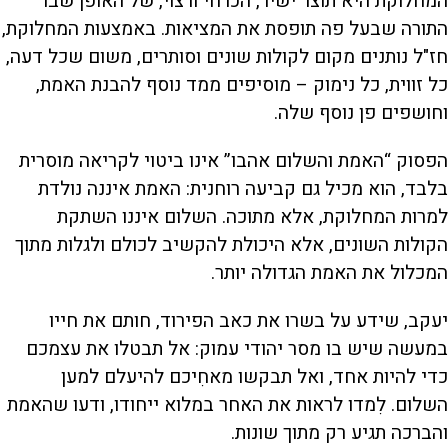
המחלוקת היא תוצר ישיר, הכרחי ורצוי, של האופן שבו
התורה שבעל פה תופסת את המציאות. באמצעות המחלוקת,
חז"ל נותנים מקום לקולות שונים וסותרים, משום שכל דעה,
כל זווית, כל נימוק – מוסיפים ממד נוסף להבנת האמת,
וחושפים פן נוסף שלה.
הפסוק “האמת והשלום אהבו” אינו ביטוי לקריאה מוסרית
בלבד, הוא מכיל גם קביעה רוחנית: האמת איננה נולדת
למרות המחלוקת, אלא מתוכה. השלום איננו השתקת
הקולות השונים, אלא היכולת להקשיב לכולם ולגלות מתוך
המכלול את האמת הגדולה יותר.
יעקב, שידע על בשרו את כאב הפירוד, חותם את חייו
במעשה שיש בו מסר יהודי עמוק: אל תבטלו את עצמכם
כדי להיות אחד, ואל תבקשו מאחִיכם להיעלם למען
השלום. לִמדו לראות את האחר במלוא ייחודו, ודעו שהאמת
והברכה תגיע רק מתוך שונות.