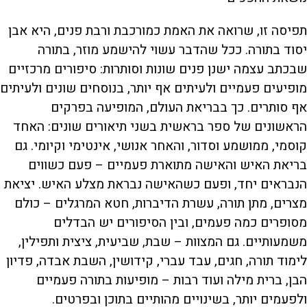
תפיסה זו, שרואה את האמת כמורכבת ורבת פנים, היא אבן
יסוד בתורה. ככל שהדבר עשוי להישמע מוזר, בתורה
שבכתב עצמה ישנן פנים שונות וסותרות: סיפורים מרכזיים
מופיעים פעמיים ולעיתים אף יותר, בנוסחים שונים ולעיתים
אף סותרים. כך בבריאת העולם, המופיעה בפרקים
הראשונים של ספר בראשית בשני תיאורים שונים: האחד
קוסמי, ממושמע וסדור, והאחר אנושי, אינטימי וקיומי. גם
בריאת האיש והאישה מתוארת פעמיים – פעם כשווים
הנבראים יחד, ופעם כשהאישה נבראת מצלע האיש. יציאת
מצרים, מתן תורה, עשרת הדיברות, חטא המרגלים – כולם
מסופרים כמה פעמים, ובין הסיפורים יש הבדלים
משמעותיים. גם המצוות – שבת, שביעית, ציצית ותפילין,
לימוד תורה, חגים, עבד עברי, קידושין, השבת אבדה, פדיון
הבן, ברית מילה ועוד רבות – מופיעות בתורה פעמיים
ולפעמים יותר, בשינויים מהותיים בתוכן ובפרטים.