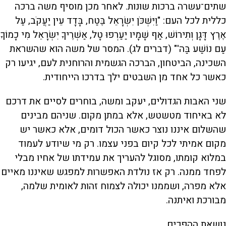
שתים־עשרה ברכות שונות. לאחר מכן מוסיף משה ברכה
כללית לכל העם: "וַיִּשְׁכֹּן יִשְׂרָאֵל בֶּטַח, בָּדָד עֵין יַעֲקֹב, עַל
אֶרֶץ דָּגָן וְתִירוֹשׁ, אַף שָׁמָיו יַעַרְפוּ טָל, אַשְׁרֶיךָ יִשְׂרָאֵל מִי כָמוֹךָ
עַם נוֹשַׁע בַּה'" (דברים לג). המסר של משה הוא שהשראת
השכינה, הביטחון, הברכה הגשמית והרוחנית לעם, יגיעו רק
כאשר כל אחד מן השבטים ילך בדרכו הייחודית.
שני האבות הגדולים, יעקב ומשה, בוחרים לסיים את דרכם
לא באיחוד מטשטש, אלא במתן מקום. שניהם מבינים
שהשלום איננו נוצר כאשר הכול דומים, אלא כאשר יש
מקום אמיתי לכל קיום בפני עצמו. רק מי שיודע לעמוד
במלוא קומתו, מסוגל להעריך את עמידתו של אחיו מבלי
לפחד ממנה. רק אז נולדת האפשרות למפגש שאיננו מאיים
אלא מפרה, ושממנו יכולה לצמוח זהות לאומית שלמה,
מבורכת ואיתנה.
נושאת ההפכים