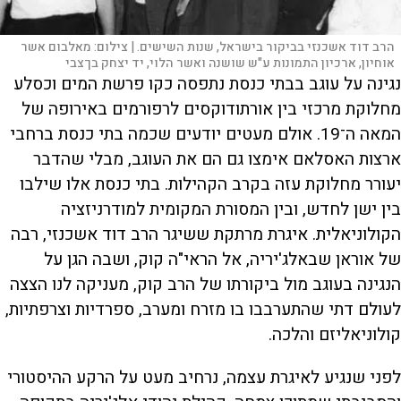
הרב דוד אשכנזי בביקור בישראל, שנות השישים. |
צילום:
מאלבום אשר
אוחיון, ארכיון התמונות ע"ש שושנה ואשר הלוי, יד יצחק בן־צבי
נגינה על עוגב בבתי כנסת נתפסה כקו פרשת המים וכסלע
מחלוקת מרכזי בין אורתודוקסים לרפורמים באירופה של
המאה ה־19. אולם מעטים יודעים שכמה בתי כנסת ברחבי
ארצות האסלאם אימצו גם הם את העוגב, מבלי שהדבר
יעורר מחלוקת עזה בקרב הקהילות. בתי כנסת אלו שילבו
בין ישן לחדש, ובין המסורת המקומית למודרניזציה
הקולוניאלית. איגרת מרתקת ששיגר הרב דוד אשכנזי, רבה
של אוראן שבאלג'יריה, אל הראי"ה קוק, ושבה הגן על
הנגינה בעוגב מול ביקורתו של הרב קוק, מעניקה לנו הצצה
לעולם דתי שהתערבבו בו מזרח ומערב, ספרדיות וצרפתיות,
קולוניאליזם והלכה.
לפני שנגיע לאיגרת עצמה, נרחיב מעט על הרקע ההיסטורי