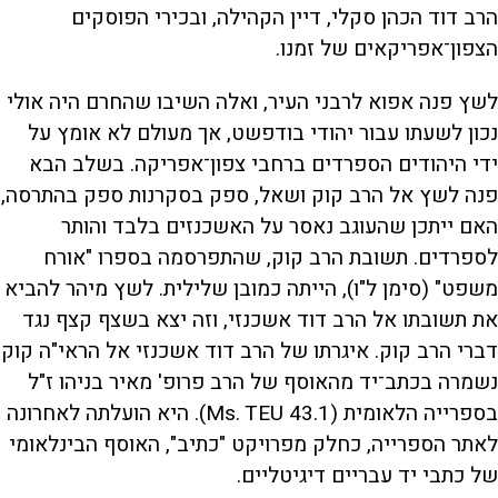
הרב דוד הכהן סקלי, דיין הקהילה, ובכירי הפוסקים
הצפון־אפריקאים של זמנו.
לשץ פנה אפוא לרבני העיר, ואלה השיבו שהחרם היה אולי
נכון לשעתו עבור יהודי בודפשט, אך מעולם לא אומץ על
ידי היהודים הספרדים ברחבי צפון־אפריקה. בשלב הבא
פנה לשץ אל הרב קוק ושאל, ספק בסקרנות ספק בהתרסה,
האם ייתכן שהעוגב נאסר על האשכנזים בלבד והותר
לספרדים. תשובת הרב קוק, שהתפרסמה בספרו "אורח
משפט" (סימן ל"ו), הייתה כמובן שלילית. לשץ מיהר להביא
את תשובתו אל הרב דוד אשכנזי, וזה יצא בשצף קצף נגד
דברי הרב קוק. איגרתו של הרב דוד אשכנזי אל הראי"ה קוק
נשמרה בכתב־יד מהאוסף של הרב פרופ' מאיר בניהו ז"ל
בספרייה הלאומית (Ms. TEU 43.1). היא הועלתה לאחרונה
לאתר הספרייה, כחלק מפרויקט "כתיב", האוסף הבינלאומי
של כתבי יד עבריים דיגיטליים.