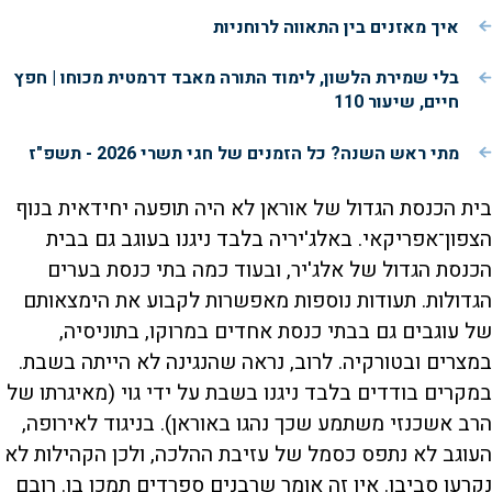
איך מאזנים בין התאווה לרוחניות
בלי שמירת הלשון, לימוד התורה מאבד דרמטית מכוחו | חפץ
חיים, שיעור 110
מתי ראש השנה? כל הזמנים של חגי תשרי 2026 - תשפ"ז
בית הכנסת הגדול של אוראן לא היה תופעה יחידאית בנוף
הצפון־אפריקאי. באלג'יריה בלבד ניגנו בעוגב גם בבית
הכנסת הגדול של אלג'יר, ובעוד כמה בתי כנסת בערים
הגדולות. תעודות נוספות מאפשרות לקבוע את הימצאותם
של עוגבים גם בבתי כנסת אחדים במרוקו, בתוניסיה,
במצרים ובטורקיה. לרוב, נראה שהנגינה לא הייתה בשבת.
במקרים בודדים בלבד ניגנו בשבת על ידי גוי (מאיגרתו של
הרב אשכנזי משתמע שכך נהגו באוראן). בניגוד לאירופה,
העוגב לא נתפס כסמל של עזיבת ההלכה, ולכן הקהילות לא
נקרעו סביבו. אין זה אומר שרבנים ספרדים תמכו בו. רובם