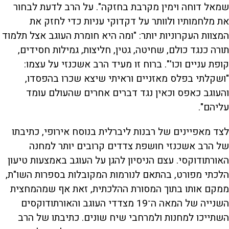
שמאל דוחה וימין מקרבת בחזקה". על הרב לדעת לבחור
את מלחמותיו ולוותר על דקדוקי עניות כדי לחזק את
המצוות העקרוניות יותר: "ומה היא חומרת העוגב אצל תלמוד
תורה כנגד כולם, שחיטה, גטין, חליצות, גמילות חסידים,
קופת עניים וכו'". ברוח זו מעיד הרב אשכנזי על עצמו:
"ושקלתי בפלס מאזניים וראיתי שיצא שכרו בהפסדו,
והעוגב כאפס וכאין נגד דברים אחרים שהעולם עומד
עליהם".
לצד מאפיינים של רבנות ליברלית בנוסח אירופי, כתיבתו
של הרב אשכנזי חושפת צדדים קרובים יותר למחנה
האורתודוקסי. עצם הניסיון להגן על העוגב באמצעות טיעון
הלכתי מפורט, בהתאם לנורמות המקובלות בספרות השו"ת,
ממקם אותו בתוך המסורת ההלכתית, זאת אף שמהמחצית
השנייה של המאה ה־19 מצדדי העוגב והאורתודוקסים
השתייכו למחנות ולמרחבי שיח שונים. כתיבתו של הרב