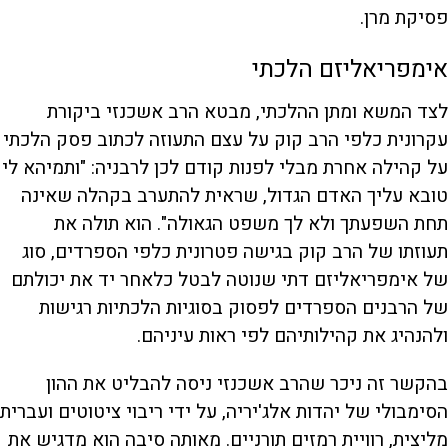
פסיקת מרן.
אימפריאליזם הלכתי
לצד המשא ומתן ההלכתי, מבטא הרב אשכנזי ביקורת
עקרונית כלפי הרב קוק על עצם התעוזה לכתוב פסק הלכתי
על קהילה אחרת מבלי לפנות קודם לכן לרבניה: "ותמיהא לי
טובא עליך האדם הגדול, שראית להתערב בקהלה שאינה
תחת השפעתך ולא לך משפט הגאולה". הוא תולה את
תעוזתו של הרב קוק בגישה פטרונית כלפי הספרדים, סוג
של אימפריאליזם דתי שנוטה לבטל כלאחר יד את יכולתם
של הרבנים הספרדים לפסוק בסוגיות הלכתיות רגישות
ולהנהיג את קהילותיהם לפי ראות עיניהם.
בהקשר זה ניכר שהרב אשכנזי ניסה להבליט את ההון
הסימבולי של יהדות אלג'יריה, על ידי ריבוי ציטוטים ועברית
מליצית, רוויית רמזים תורניים. מאותה סיבה הוא מדגיש את