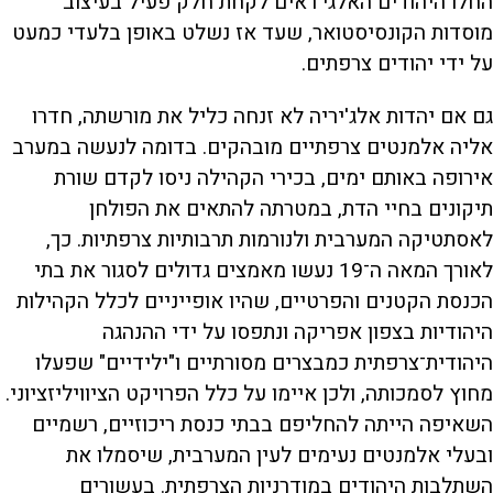
החלו היהודים האלגי'ראים לקחת חלק פעיל בעיצוב
מוסדות הקונסיסטואר, שעד אז נשלט באופן בלעדי כמעט
על ידי יהודים צרפתים.
גם אם יהדות אלג'יריה לא זנחה כליל את מורשתה, חדרו
אליה אלמנטים צרפתיים מובהקים. בדומה לנעשה במערב
אירופה באותם ימים, בכירי הקהילה ניסו לקדם שורת
תיקונים בחיי הדת, במטרתה להתאים את הפולחן
לאסתטיקה המערבית ולנורמות תרבותיות צרפתיות. כך,
לאורך המאה ה־19 נעשו מאמצים גדולים לסגור את בתי
הכנסת הקטנים והפרטיים, שהיו אופייניים לכלל הקהילות
היהודיות בצפון אפריקה ונתפסו על ידי ההנהגה
היהודית־צרפתית כמבצרים מסורתיים ו"ילידיים" שפעלו
מחוץ לסמכותה, ולכן איימו על כלל הפרויקט הציוויליזציוני.
השאיפה הייתה להחליפם בבתי כנסת ריכוזיים, רשמיים
ובעלי אלמנטים נעימים לעין המערבית, שיסמלו את
השתלבות היהודים במודרניות הצרפתית. בעשורים