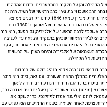
של הקהילה והן על חלקיה המתמערבים. בזכות אהדה זו
נבחר הרב אשכנזי ב־1930 כרב הראשי של העיר. היה זה
אירוע חריג, מכיוון שמאז 1846 כיהנו רק רבנים ממוצא
צרפתי על כס הרבנות הראשית של אוראן. ב־1960 נבחר
הרב אשכנזי לרבה הראשי של אלג'יריה; גם הפעם, הוא היה
לרב האלג'ירי הראשון שכיהן בתפקיד זה. זאת עד לעזיבה
ההמונית של היהודים את המדינה שנתיים לאחר מכן, עקב
הכרזת העצמאות של אלג'יריה והיחס העוין של הרשויות
החדשות אל הקהילה.
הרב דוד אשכנזי היה אפוא מנהיג בולט של היהדות
האלג'ירית במהלך המאה העשרים. עם זאת, כיום הוא מוכר
יותר בזכות בנו, ההוגה היהודי הנודע הרב יהודה ליאון
אשכנזי (מניטו). הרב אשכנזי הבן פעל יחד עם אנדרה נהר,
עמנואל לוינס ואליענה אמדו לוי־ולנסי, כדי לשקם את
יהדות צרפת לאחר השואה. בשנות החמישים הוא נפגש עם