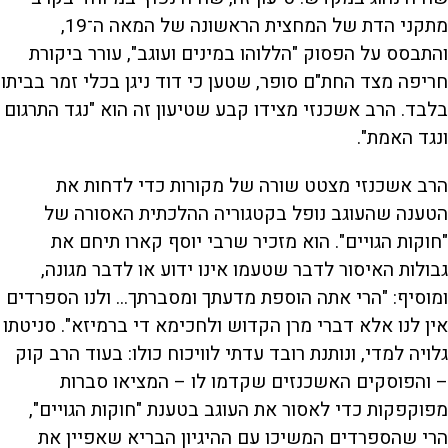
מתקני הדת של המחצית הראשונה של המאה ה־19,
והתבסס על הפסוק "הללוהו במינים ועוגב", עורר ביקורת
חריפה מצד החת"ם סופר, שטען כי דוד ניגן בכלי זמר בביתו
בלבד. הרב אשכנזי מצידו קבע שטיעון זה הוא "נגד התרגום
ונגד האמת".
הרב אשכנזי מצטט שורה של מקורות כדי לדחות את
הטענה שהעוגב נופל בקטגוריה ההלכתית האסורה של
"חוקות הגויים". הוא מזכיר שרבי יוסף קארו תיחם את
גבולות האיסור לדבר שטעמו אינו ידוע או לדבר מגונה,
ומוסיף: "הרי אתה הוספת מדעתך ומסברתך... ולנו הספרדים
אין לנו אלא דברי מרן הקדוש ולחכימא די ברמיזא". סניטתו
גלויה למדי, ונותנת רובד עדתי לוויכוח כולו: בעוד הרב קוק
– והפוסקים האשכנזים שקדמו לו – המציאו סברות
מפוקפקות כדי לאסור את העוגב בטענת "חוקות הגויים",
הרי שהספרדים המשיכו עם ההיגיון הבריא שאפיין את