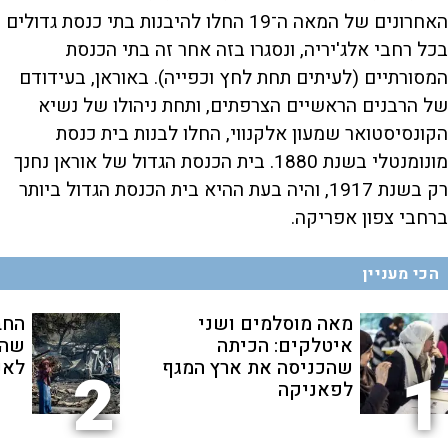
האחרונים של המאה ה־19 החלו להיבנות בתי כנסת גדולים
בכל רחבי אלג'יריה, ונסגרו בזה אחר זה בתי הכנסת
המסורתיים (לעיתים תחת לחץ וכפייה). באוראן, בעידודם
של הרבנים הראשיים הצרפתים, ותחת ניהולו של נשיא
הקונסיסטואר שמעון אלקנווי, החלו לבנות בית כנסת
מונומנטלי בשנת 1880. בית הכנסת הגדול של אוראן נחנך
רק בשנת 1917, והיה בעת ההיא בית הכנסת הגדול ביותר
ברחבי צפון אפריקה.
הכי מעניין
מאה מוסלמים ושני
החב
איטלקים: הכיתה
שהת
שהכניסה את ארץ המגף
לאנ
2
1
לפאניקה