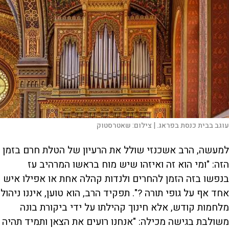
עוגב בבית כנסת בפראג. |
צילום:
שאטרסטוק
למעשה, הרב אשכנזי שולל את הרעיון של הטלת חרם בזמן
הזה: "ומי הוא זה ואיזהו שיש מוח בראשו המרהיב עז
בנפשו בזה הזמן להחרים ולנדות קהלה אחת או אפילו איש
אחד אף על גופי תורה ?". תפקיד הרב, הוא טוען, איננו ניהול
מלחמות קודש, אלא חינוך קהילתו על ידי ביקורת בונה
משולבת בגישה מכילה: "אנחנו רועים את הצאן ותמיד תהיה