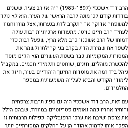
הרב דוד אשכנזי (1983-1897) היה אז רב צעיר, ששנים
בודדות קודם לכן מונה לרבה הראשי של העיר. הוא לא נולד
למשפחה אדוקה אך התקרב לדת בנערותו, אצל מורו וחמיו
לעתיד הרב חיים טויטו. מתעודות ארכיוניות רבות עולה
דמותו של הרב אשכנזי כרב מלא מרץ, שפעל רבות כדי
לשפר את שמירת הדת בקרב בני קהילתו ולשמר את
המסורות המקומיות. כבר בשנות העשרים הוא הקים מוסד
להכשרת מוהלים, חזנים, שוחטים ותלמידי חכמים. במקביל
ניהל ביד רמה את מוסדות החינוך היהודיים בעיר, חיזק את
לימודי הקודש והביא לעלייה משמעותית במספר
התלמידים.
עם זאת, הרב דוד אשכנזי היה גם ספוג תרבות צרפתית
והותיר אחריו כמה נאומים פטריוטיים במיוחד, שבהם הילל
את צרפת ושיבח את ערכי הרפובליקה. כפילות תרבותית זו
הפכה אותו לדמות אהודה הן על החלקים המסורתיים יותר