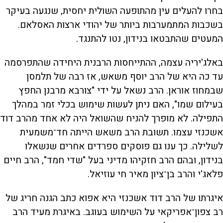
בחרו להעלים עין מהתופעה השולית יחסית, שנגעה בעיקר
בשכבות המתמערבות ביותר של יהודי ארצות האסלאם.
המעטים שהתבטאו בנידון, נטו להתנגד.
באלג'יריה עצמה, ההתייחסות הרבנית היחידה שהתפרסמה
עד כה היא של הרב יוסף משאש, אז רבה של תלמסן
שבמחוז אוראן. הרב נשאל על ידי "צורבא מרבנן החפץ
בעילום שמו", האם ניתן לעשות שימוש בכלי זמר במהלך
התפילה. לא מופרך להניח שהשואל היה לא אחד מהרב דוד
אשכנזי עצמו. תשובת הרב משאש הייתה חד־משמעית
לשלילה. כך ענו גם פוסקים ספרדים אחרים שנשאלו
בנידון, ובהם הרב חזקיהו מדיני בעל "שדי חמד", הרב חיים
פלאג'י והרב בן־ציון מאיר חי עוזיאל.
איגרתו של הרב דוד אשכנזי היא אפוא כתב הגנה חריג של
רב צפון־אפריקאי על השימוש בעוגב. באיגרת מעיד הרב