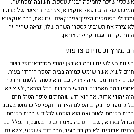
אשכנזי שזכה לתמיכה רבנית נוספת, חשובה ומפתיעה:
תמיכתו של הרב רפאל אנקאווא, אז רבה הראשי של מרוקו
ומגדולי הפוסקים הצפון־אפריקאים. עם זאת, הרב אנקאווא
לא צירף את תשובתו לספרי השו"ת שלו, ונראה שהיה זה
היתר נקודתי עבור קהילת אוראן.
רב נמרץ ופטריוט צרפתי
בשנות השלושים שהה באוראן יהודי מזרח־אירופי בשם
חיים לשץ, אשר שימש כמורה בבית הספר היהודי בעיר.
שנים לאחר מכן עלה לארץ, עברת את שמו ללשם, והותיר
אחריו כמה מאמרים במדעי היהדות. ככל הנראה, לשץ לא
היה יהודי אדוק, אך הוא ידע שהחת"ם סופר הטיל חרם
בלתי מעורער בקרב העולם האורתודוקסי על שימוש בעוגב
בבית הכנסת. לאור זאת הוא הופתע לגלות שבבית הכנסת
הגדול באוראן, שבו הונהגה כאמור נגינה בעוגב, התפללו גם
רבנים אדוקים: לא רק רב העיר, הרב דוד אשכנזי, אלא גם