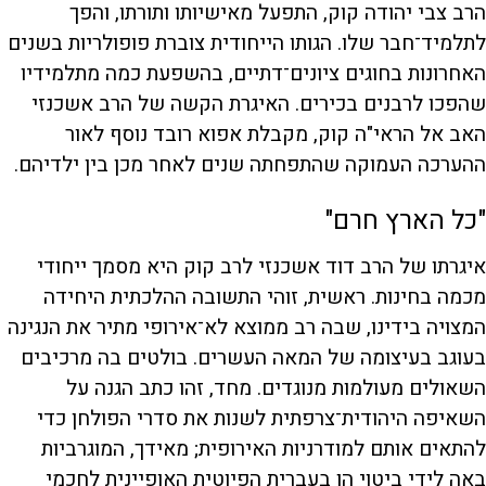
הרב צבי יהודה קוק, התפעל מאישיותו ותורתו, והפך
לתלמיד־חבר שלו. הגותו הייחודית צוברת פופולריות בשנים
האחרונות בחוגים ציונים־דתיים, בהשפעת כמה מתלמידיו
שהפכו לרבנים בכירים. האיגרת הקשה של הרב אשכנזי
האב אל הראי"ה קוק, מקבלת אפוא רובד נוסף לאור
ההערכה העמוקה שהתפחתה שנים לאחר מכן בין ילדיהם.
"כל הארץ חרם"
איגרתו של הרב דוד אשכנזי לרב קוק היא מסמך ייחודי
מכמה בחינות. ראשית, זוהי התשובה ההלכתית היחידה
המצויה בידינו, שבה רב ממוצא לא־אירופי מתיר את הנגינה
בעוגב בעיצומה של המאה העשרים. בולטים בה מרכיבים
השאולים מעולמות מנוגדים. מחד, זהו כתב הגנה על
השאיפה היהודית־צרפתית לשנות את סדרי הפולחן כדי
להתאים אותם למודרניות האירופית; מאידך, המוגרביות
באה לידי ביטוי הן בעברית הפיוטית האופיינית לחכמי