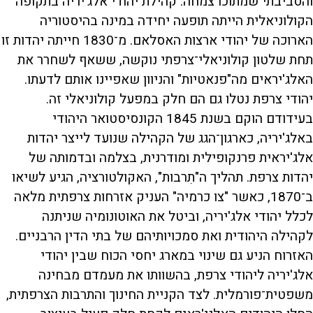
והסביבתי שמתוכו צמחה. קהילת יהודי אלג'יריה בתקופה
הקולוניאלית הייתה תופעה יחידה במינה בהיסטוריה
הארוכה של יהודי ארצות האסלאם. מ־1830 חייתה יהדות זו
תחת שלטון קולוניאלי־צרפתי נוקשה, ששאף לשחרר את
האלג'יראים מה"פנאטיות" והניוון שאפיינו אותם לדעתו.
יהודי צרפת נטלו גם הם חלק במפעל קולוניאלי זה.
בעידודם הוקם בשנת 1845 הקונסיסטואר היהודי
באלג'יריה, כארגון־הגג של הקהילה שנועד לייצר יהדות
אלג'יראית פרנקופילית ומודרנית, בצלמה ובדמותה של
יהדות צרפת. תהליך ה"תִרבות", האקולטורציה, הגיע לשיאו
ב־1870, כאשר "צו כרמיה" העניק אזרחות צרפתית מלאה
לכלל יהודי אלג'יריה, וביטל את האוטונומיה שניתנה
לקהילה היהודית ואת סמכויותיהם של בתי הדין הרבניים.
האזרוח הניע גם שינוי במארג יחסי הכוח שבין יהודי
אלג'יריה ליהודי צרפת, בהשוותו את מעמדם מבחינה
משפטית־פורמלית. לצד הקניית החינוך והתרבות הצרפתית,