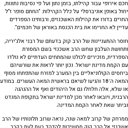
חכם אירופי עבור קהילתו, בזמן נתון ועל פי נסיבות נתונות,
יחול באופן אוניברסלי על כלל הקהילות: "החתם סופר ז"ל
החרים בדורו את קהילות האשכנזים, ורבותינו הספרדים
עדיין לא החרימו את בית הכנסת באוראן של חכמים".
חוסר ההתעניינות של הרב קוק בדעתם של רבני אלג'יריה,
ותחושת העלבון שחש הרב אשכנזי בשם המסורת
הספרדית, מזכירים לכולנו שהמתחים העדתיים לא נולדו
עם הקמת מדינת ישראל. נכון יותר לראות את שורשיהם
ביחסים הקולוניאליים בין המערב למזרח שהתפתחו מסוף
המאה ה־18 והגיעו לשיאם בראשית המאה העשרים. במודע
או שלא, אלה חלחלו גם אל היהודים ואף אל ההנהגה
הרבנית, ויובאו לאחר מכן למדינת ישראל בתקופת המנדט
וביתר שאת לאחר הקמת המדינה.
ממרחק של קרוב למאה שנה, נראה שרוב תלונותיו של הרב
אשכנזי אל הרב קוק ממשיכות להדהד בעת לעת בקרב