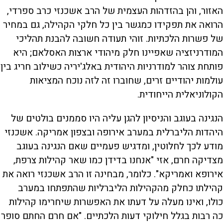
האזור, והן בהזדהות העצמית של הרב אשכנזי כרב ספרדי,
הרואה את תפקידו כמגשר בין כל חלקי הקהילה, גם במחיר
של פשרות הלכתיות. זוהי תעודה חשובה להבנת תהליכי
המודרניזציה שאפיינו חלק מיהודי ארצות האסלאם; היא
פותחת צוהר למודרניות היהודית באלג'יריה כשילוב חריג בין
עולמות יהודיים זרים, שחוברו זה לזה נוכח המציאות
הקולוניאלית הייחודית.
הנגינה בעוגב והניסיון להגן עליה היו סממנים בולטים של
היהדות הליברלית במערב אירופה ובצפון אמריקה. אשכנזי
מודע לכך לחלוטין, ומדגיש פעמיים שאם הנגינה בעוגב
מצדיקה חרם, אזי "אנחנו בדידן כמו שאר קהילות צרפת,
אירופא ואמריקא". כלומר, מבחינה זו הרב אשכנזי רואה את
קהילתו כחלק מהקהילות הליברליות שהתפתחו במערב
כולו, ואינו מעלה על דעתו את האפשרות שיחרימו קהילות
כה רבות בגלל חילוקי דעות הלכתיים. "אם חרם החתם סופר