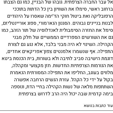
אל עבר החברה הצרפתית. גובהו של הבניין, כמו גם הצבתו
ברחוב ראשי, סימלו את השוויון בין כל הדתות בתוככי
הרפובליקה ואת ביטול חוקי הד'ימה שאסרו על היהודים
לבנות בניינים גבוהים. הסגנון הנאו־מורי, ספוג אוריינטליזם,
סימל את החזרה הסימבולית לאנדלוסיה של תור הזהב, כמו
גם את השורשים הספרדיים הממשיים של חלק מבני
הקהילה. השינוי לא היה מבני בלבד, אלא נגע גם לצורת
התפילה. אף שנשמרו אלמנטים צפון־אפריקאים אחדים,
דוגמת הישיבה סביב לתיבה ולא בשורות, בית הכנסת ביטא
את הנורמות הצרפתיות החדשות. חזן מקצועי ומקהלה,
מלווים בעוגב, החליפו את התפילה המסורתית הנאמרת
בקול על ידי כל הקהל. עזרת הנשים הרחבה אפשרה
השתתפות מלאה של נשות הקהילה בחיי הדת, ונוספה
בימה קדמית שבה יכול היה הרב לדרוש בצרפתית
עוד כתבות בנושא