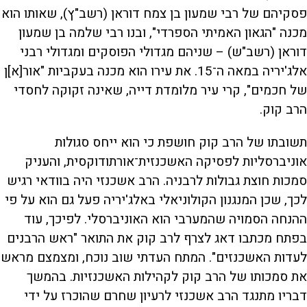
פסקיהם של רבי שמעון בן צמח דוראן (רשב"ץ), שאותו הוא
מכנה "הגאון האמיתי הספרדי", ובנו רבי שלמה בן שמעון
דוראן (רשב"ש) – שניהם מגדולי הפוסקים ומגדולי רבני
אלג'יריה במאה ה־15. את עירו הוא מכנה בעקביות "אור[א]ן
של חכמים", קרי עיר מלומדת דייה, שאינה זקוקה לחסדי
הרב קוק.
תשובתו של הרב קוק חושפת כי הוא ייחס סגולות
אוניברסליות לפסיקה האשכנזית־אורתודוקסית, והעניק
סמכות חוצת גבולות לרבניה. הרב אשכנזי היה בוודאי רגיש
לכך, שכן המנגנון הקולוניאלי באלג'יריה פעל גם הוא על פי
ההנחה הסמויה שהמערבי הוא האוניברסלי. לפיכך, עוד
בפתח מכתבו דאג לצרף לרב קוק את התואר "ראש הרבנים
לעדות האשכנזים". המתח העדתי שוב נוכח, ומצמצם מראש
את סמכותו של הרב קוק לקהילות האשכנזיות. בהמשך
דבריו מתנגד הרב אשכנזי לרעיון שחרם שהוכרז על ידי