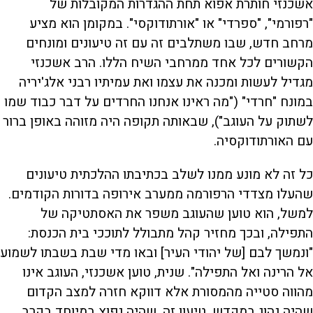
אשכנזי חותרת אפוא תחת ההגדרות המקובלות של
"רפורמי", "ספרדי" או "אורתודוקסי". במקומן הוא מציע
מרחב חדש, שבו משתלבים זה עם זה טיעונים ומונחים
הקשורים לכל אחד ממרחבי השיח הללו. הרב אשכנזי
מגדיל לעשות ומכנה את עצמו ואת עמיתיו רבני אלג'יריה
במונח "חרדי" ("מה ראינו אנחנו החרדים על דבר כבוד שמו
לשתוק על העוגב"), שבאותה תקופה היה מזוהה באופן ברור
עם האורתודוקסיה.
כל זה לא מונע ממנו לשלב בכתיבתו ההלכתית טיעונים
שהעלו מצדדי הרפורמה ממערב אירופה בדורות הקודמים.
למשל, הוא טוען שהעוגב משפר את האסתטיקה של
התפילה, ובכך מחזיר קהל מתבולל לתוככי בית הכנסת:
"ונמשך לבם [של יהודי העיר] ובאו מדי שבת בשבתו לשמוע
אל הרינה ואל התפילה". שנית, טוען אשכנזי, העוגב אינו
מהווה סטייה מהמסורת אלא דווקא חזרה למצב הקדום
שהיה נהוג במקדש. טיעון זה, שהיה נפוץ במיוחד בקרב