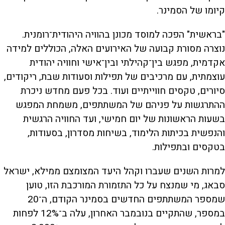
קיומו של הסמינר.
"בראשית" הפכה למוסד מכונן בהוויה היהודית־רומנית.
נוצרה מסורת קבועה של האירועים האלה, הכוללים למידה
אקדמית, מפגש בין־קהילתי ובין־אישי וחוויה יהודית
עוצמתית, עם מרכיבים של תפילות וסעודות שבת, ריקודים,
סיורים, טקסים חווייתיים ועוד. בכל פעם מחדש ניכרת
ההתרגשות על פניהם של המשתתפים, משמחת המפגש
בשעות הראשונות של יום חמישי, ועד החוויה הרגשית
והנפשית בכיתות הלימוד, בשיחות מסדרון, בסעודות,
בטקסים ובתפילות.
למרות השנים שעברו וקהל היעד המצומצם ממילא, ישראל
סבאג, מי שמנצח על כל התזמורת המורכבת הזו, טוען
שמספר המשתתפים החדשים בסמינר הקודם, ה־20
במספר, שהתקיים בנובמבר האחרון, עלה ב־12% לפחות