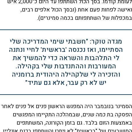
לעומת קודמו. בסך הכול השתתפו עד היום כ־2,000 איש
ואישה לפחות פעם אחת (ובסך הכול אלפים רבים,
במכפלות של השתתפותם בכמה סמינרים).
מגדה טוקר: "חשבתי שימי המדריכה שלי
הסתיימו, ואז נכנסה 'בראשית' לחיי ונתנה
לי התלהבות והשראה כדי להמשיך את
המעורבות וההתנדבות שלי בקהילה.
והזכירה לי שלקהילה היהודית ברומניה
יש לא רק עבר, אלא גם עתיד"
הסמינר בנובמבר היה המפגש הראשון פנים אל פנים לאחר
הפסקה בת כמה שנים, שבמהלכה התקיימו המפגשים
באמצעות הזום בלבד. גם בזמן הקורונה, המשתתפים
המושבעים של "בראשית" לא ויתרו והשתתפו בכנס אונליין.