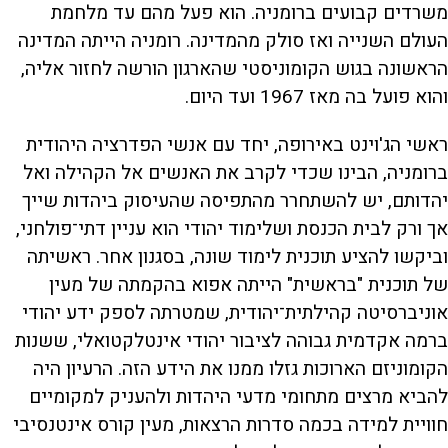
משרדים קבועים ברומניה. הוא פעל מהם עד מלחמת
העולם השנייה ואז סולק מהמדינה. רומניה הייתה המדינה
הראשונה בגוש הקומוניסטי שהארגון הורשה לחזור אליה,
והוא פועל בה מאז 1967 ועד היום.
ראשי הג'וינט באירופה, יחד עם אנשי הפדרציה היהודית
ברומניה, הבינו שכדי לקרב את האנשים אל הקהילה ואל
יהדותם, יש להשתחרר מהתפיסה שהעיסוק ביהדות שייך
אך ורק לבית הכנסת ושלימוד יהודי הוא עניין דתי־פולחני,
וביקשו להציע תוכנית לימוד שונה, בסגנון אחר. ראשיתה
של תוכנית "בראשית" הייתה אפוא בהקמתה של מעין
אוניברסיטה קהילתית־יהודית, שמטרתה לספק ידע יהודי
ברמה אקדמית גבוהה לציבור יהודי אינטלקטואלי, ששנות
הקומוניזם הארוכות גזלו ממנו את הידע הזה. הרעיון היה
להביא מרצים מתחומי מדעי היהדות ולהעניק למקומיים
חוויית למידה בכמה סדרות הרצאות, מעין קורס אינטנסיבי