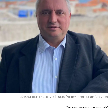
מנהל הג'וינט ברומניה, ישראל סבאג. |
צילום:
באדיבות המצולם
"להוציא את היהדות מהגטו"