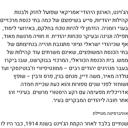
הג'וינט, הארגון היהודי־אמריקאי שפועל לחזק ולבנות
קהילות יהודיות, סייע בשיפוצם של כמה בתי כנסת מרכזיים
בערי רומניה. הזדמן לי להיות נוכח בחלקם, באירועי לימוד,
תפילה ונגינה ובעיקר נוכחות יהודית. זו חוויה מרגשת מאוד,
אף שכיהודי ישראלי וציוני מתגנבת תהייה בנחיצותם של
בתי הכנסת המשופצים, שאינם משרתים עוד קהילות של
ממש. בית הכנסת הכוראלי, המרכזי בבוקרשט, שבו ביקרו
בעבר מנהיגים יהודים רבים – ממונטיפיורי וז'בוטינסקי ועד
גולדה מאיר, משה דיין, מנחם בגין, פרס ורבין – שופץ
ושוחזר לפני שנים ספורות והוא כעת שכיית חמדה
אדריכלית מפעימה עם רקע היסטורי מרשים. בעיניי זהו
אתר חובה ליהודים המבקרים בעיר.
אוניברסיטה מטיילת
שנתיים בלבד לאחר הקמת הג'וינט בשנת 1914, כבר היו לו