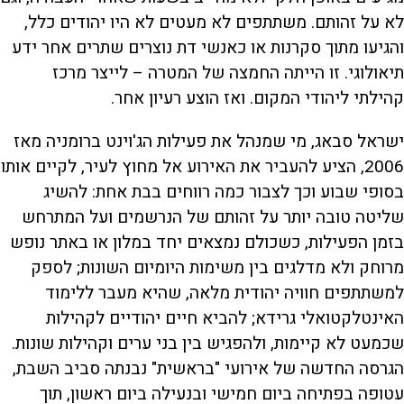
לא על זהותם. משתתפים לא מעטים לא היו יהודים כלל,
והגיעו מתוך סקרנות או כאנשי דת נוצרים שתרים אחר ידע
תיאולוגי. זו הייתה החמצה של המטרה – לייצר מרכז
קהילתי ליהודי המקום. ואז הוצע רעיון אחר.
ישראל סבאג, מי שמנהל את פעילות הג'וינט ברומניה מאז
2006, הציע להעביר את האירוע אל מחוץ לעיר, לקיים אותו
בסופי שבוע וכך לצבור כמה רווחים בבת אחת: להשיג
שליטה טובה יותר על זהותם של הנרשמים ועל המתרחש
בזמן הפעילות, כשכולם נמצאים יחד במלון או באתר נופש
מרוחק ולא מדלגים בין משימות היומיום השונות; לספק
למשתתפים חוויה יהודית מלאה, שהיא מעבר ללימוד
האינטלקטואלי גרידא; להביא חיים יהודיים לקהילות
שכמעט לא קיימות, ולהפגיש בין בני ערים וקהילות שונות.
הגרסה החדשה של אירועי "בראשית" נבנתה סביב השבת,
עטופה בפתיחה ביום חמישי ובנעילה ביום ראשון, תוך