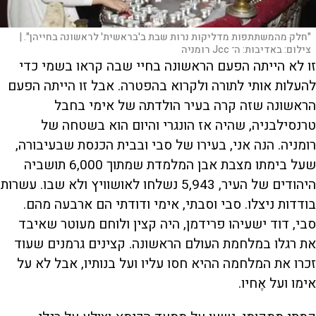
"חלק מהמשתתפות מדליקות נרות שבת ב'בראשית' לראשונה בחייהן". |
צילום:
באדיבות: ה־ Jcc רומניה
זו לא הייתה הפעם הראשונה בחיי שבה קראו בשמי כדי
להעלות אותי לתורה ולקרוא בהפטרה. אבל זו הייתה הפעם
הראשונה שזה קרה בעיר הולדתה של אימי בחבל
טרנסילבניה, שהיה אז הונגרי והיום הוא בשטחה של
רומניה. הנה אני, בעירו של סבי ובבית הכנסת שבעיבורה,
שעל בימתו מצבת אבן המלמדת שמתוך 6,000 תושביה
היהודים של העיר, 5,943 נשלחו לאושוויץ ולא שבו. עשרות
בודדות ניצלו. סבי וסבתי, אימי ודודתי הם ארבעה מהם.
סבי, דוד ישעיהו פרידמן, היה קצין ולוחם מעוטר שאיבד
את רגלו במלחמת העולם הראשונה. קצינים גרמנים שעוד
זכרו את המלחמה ההיא חסו עליו ועל בנותיו, אבל לא על
אימו ועל אֶחיו.