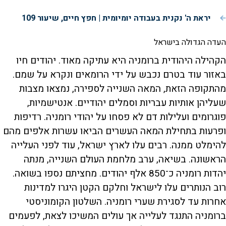
יראת ה' נקנית בעבודה יומיומית | חפץ חיים, שיעור 109
העדה הגדולה בישראל
הקהילה היהודית ברומניה היא עתיקה מאוד. יהודים חיו
באזור עוד בטרם נכבש על ידי הרומאים ונקרא על שמם.
מהתקופה הזאת, המאה השנייה לספירה, נמצאו מצבות
שעליהן אותיות עבריות וסמלים יהודיים. אנטישמיות,
פוגרומים ועלילות דם לא פסחו על יהודי רומניה. רדיפות
ופרעות בתחילת המאה העשרים הביאו עשרות אלפים מהם
להימלט ממנה. רבים עלו לארץ ישראל, עוד לפני העלייה
הראשונה. בשיאה, ערב מלחמת העולם השנייה, מנתה
יהדות רומניה כ־850 אלף יהודים. מחציתם נספו בשואה.
רוב הנותרים עלו לישראל וחלקם הקטן היגרו למדינות
אחרות עד לסגירת שערי רומניה. השלטון הקומוניסטי
ברומניה התנגד לעלייה אך עולים המשיכו לצאת, לפעמים