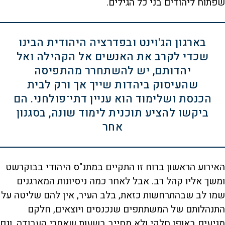
שפתוח ליהודים בני כל הגילים.
בארגון הג'וינט ובפדרציה היהודית הבינו
שכדי לקרב את האנשים אל הקהילה ואל
יהדותם, יש להשתחרר מהתפיסה
שהעיסוק ביהדות שייך אך ורק לבית
הכנסת ושלימוד הוא עניין דתי־פולחני. הם
ביקשו להציע תוכנית לימוד שונה, בסגנון
אחר
האירוע הראשון ברוח זו התקיים במתנ"ס היהודי בבוקרשט
ומשך אליו קהל רב. אבל לאחר כמה ניסיונות המארגנים
שמו לב שבהתרחשות כזאת, בלב העיר, אין להם שליטה על
התנהלותם של המשתתפים שנכנסים ויוצאים, חלקם
מגיעים באופן חלקי ולא מחייב בשעות שאחרי העבודה, וגם