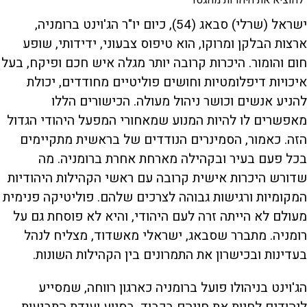
ישראל (שרלי) סבאג (54), כיום יו"ר הג'וינט ברומניה,
ארצות הבלקן ומרוקו, הוא טיפוס צבעוני, ידידותי, שופע
חום והומור. היכרות קרובה יותר מגלה איש חכם ופיקח, בעל
איכויות דיפלומטיות וחושים פוליטיים מחודדים, יכולת
להניע אנשים וכושר ניהול מעולה. הכישורים הללו
מאפשרים לו להיות המנוע שמאחורי המפעל היהודי הגדול
הזה. כאמור, הסמינרים הנודדים של בראשית מתקיימים
בכל פעם בעיר ובקהילה מארחת אחרת ברומניה. מה
שדורש היכרות אישית קרובה עם ראשי הקהילות היהודיות
המקומיות ורגישות גבוהה לצרכים שלהם. פוליטיקה פנימית
מעולם לא הייתה זרה לעם היהודי, והיא לא פוסחת גם על
רומניה. מתברר שסבאג, ישראלי מאשדוד, מצליח לנהל
בעדינות ובכישרון את התמרונים בין הקהילות השונות.
הג'וינט בניהולו פועל ברומניה כארגון רווחה, שמסייע
ליהודים לחיות את חייהם בכבוד. בסיוע ועידת התביעות