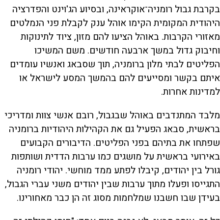
בקרבת גבול רומניה־אוקראינה, ובסיוע הג'וינט והפדרציה
היהודית המקומית הקימו אוהל ענק לקבלת פני הנמלטים
מאזורי הקרבות. באוהל הציעו להם מזון, ציוד לתינוקות
וחיבוק גדול במשך ארבעה חודשים. משם המשיכו
הפליטים לבתי מלון ברומניה, תוך שסבאג ואנשיו עומדים
איתם בקשר ומסייעים להם בהמשך המסע לישראל או
למדינות אחרות.
מלבד המתנדבים באוהל שבגבול, רובם אנשי צוות ומדריכי
בראשית, סבאג הפעיל גם את הקהילות היהודיות ברומניה
שפתחו את בתיהם בפני הפליטים. הדיבורים הקבועים
באירועי בראשית על מושגים כמו ערבות הדדית ושותפות
גורל בין יהודים, קיבלו לפתע ממד מוחשי. יהודי רומניה
התגייסו ופעלו מתוך ערבות שבין יהודים משני עברי הגבול,
בעידן שבו חשבנו שמלחמות מסוג זה הן כבר מאחורינו.