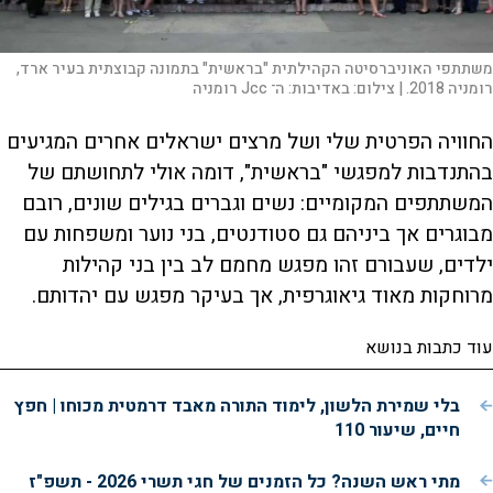
משתתפי האוניברסיטה הקהילתית "בראשית" בתמונה קבוצתית בעיר ארד,
רומניה 2018. |
צילום:
באדיבות: ה־ Jcc רומניה
החוויה הפרטית שלי ושל מרצים ישראלים אחרים המגיעים
בהתנדבות למפגשי "בראשית", דומה אולי לתחושתם של
המשתתפים המקומיים: נשים וגברים בגילים שונים, רובם
מבוגרים אך ביניהם גם סטודנטים, בני נוער ומשפחות עם
ילדים, שעבורם זהו מפגש מחמם לב בין בני קהילות
מרוחקות מאוד גיאוגרפית, אך בעיקר מפגש עם יהדותם.
עוד כתבות בנושא
בלי שמירת הלשון, לימוד התורה מאבד דרמטית מכוחו | חפץ
חיים, שיעור 110
מתי ראש השנה? כל הזמנים של חגי תשרי 2026 - תשפ"ז