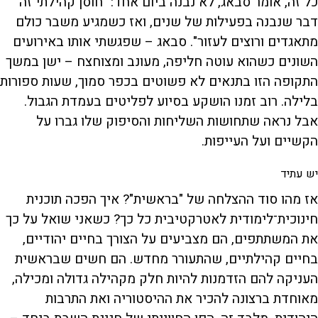
כל זה, אומר סבאג, לא נבנה ביום אחד: "חוסן קהילתי זה
דבר שנבנה בפעילות של שנים, ואז כשמגיע משבר כולם
מתאגדים ורוצים לעזור". סבאג – שפגשתי אותו באירועים
השונים כשהוא עוטה חליפה, מעונב ומצוחצח – ישן במשך
התקופה הזו בתנאים לא פשוטים בכפר סמוך, שעות ספורות
בלילה. רוב זמנו הושקע בסיוע לפליטים בעמדת הגבול.
אבל נראה שתחושות השליחות והסיפוק שלו גברו על
הקשיים ועל העייפות.
יש עתיד
אז מהו סוד ההצלחה של "בראשית"? איך הפכה תוכנית
חינוכית־לימודית לאטרקטיבית כל כך? כשאני שואל על כך
את המשתתפים, הם מצביעים על הצורך בחיים יהודיים,
בחיים קהילתיים, שהתעורר מחדש. הם חשים שבראשית
העניקה להם הזדמנות להיות חלק מקהילה גדולה ומכילה,
מאוחדת ברצונה להכיר את ההיסטוריה ואת התרבות