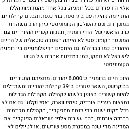
היהודים לא התרכזו רק בבירה בוקרשט או בערים הגדולות,
אלא היו פזורים בכל רומניה. בכל אחד מהמקומות הללו
התקיימה קהילה עם בתי ספר, בתי כנסת ומבנים קהילתיים.
במשך רוב שנות השלטון הקומוניסטי כיהן הרב משה רוזן
כרב הראשי של יהודי רומניה, ובזכות קשריו המיוחדים עם
המשטר הקומוניסטי לא הייתה הפסקה טוטאלית של החיים
היהודים כמו בבריה"מ. גם היחסים הדיפלומטיים בין רומניה
לישראל לא נותקו, כמו במדינות אחרות של הגוש
הקומוניסטי.
היום חיים ברומניה כ־8,000 יהודים. מחציתם מתגוררים
בבוקרשט, השאר פזורים ב־39 קהילות יהודיות ומשתדלים
להיות קשורים באופן כלשהו לקהילה. הקהילות הגדולות
נמצאות בערים אורדיה, טימישוארה, יאסי וקלוז'. גם אם לא
בכל מקום ישנם בתי כנסת מתפקדים, הקהילות מקדמות
בברכה אורחים, בהם עשרות אלפי ישראלים הפוקדים את
המדינה מדי שנה במסגרת מסע שורשים, או לטיולים לא