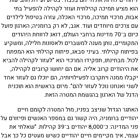
הוא מציע תמיכה קהילתית ועוזר לקהילה להפעיל בתי
אבות, מרכזי תמיכה, מרכזי האכלה, עזרה בטיפול לילדים
עם צרכים מיוחדים ועוד. אגב, לא רק ברומניה; הארגון פועל
כיום ב־70 מדינות ברחבי העולם, דואג לרווחת היהודים
המקומיים, נותן מענה למשברים ולאסונות חלילה, ומשקיע
בפיתוח קהילתי. בעיני סבאג, פיתוח קהילתי הוא המפתח
לכול. מבחינתו, תפקידו המרכזי הוא "לעזור לקהילה להביא
את היהודים קרוב אליה. אם הם יחושו קרובים לקהילה,
יקבלו ממנה ויתקרבו לפעילויותיה, הם יוכלו גם לעזור אחד
לשני ואנחנו נוכל לעזור להם".‏ מיזם בראשית הוא תוכנית
הדגל של הארגון בהגשמת המטרה הזאת.
האתגר הגדול שניצב בפניו, מול המטרה לקומם חיים
יהודיים ברומניה, היה קשור גם במספר האנשים ופיזורם על
פני המדינה: כ־8,000 יהודים ב־39 קהילות. "שאלתי את
עצמי, איך מקיימים חיים יהודיים כשיש מעטים כל כך אבל