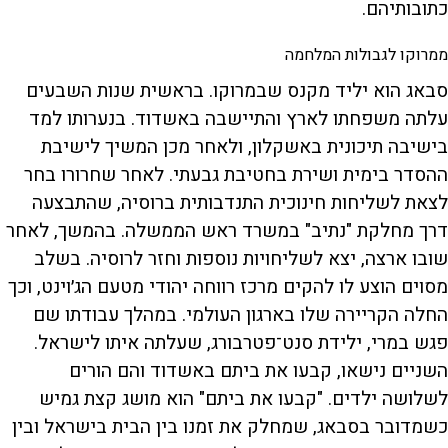
כתובותיהם.
ממרוקו לגבולות המלחמה
סבאג הוא יליד מקנס שבמרוקו. בראשית שנות השבעים
עלתה משפחתו לארץ והתיישבה באשדוד. בנערותו למד
בישיבה תיכונית באשקלון, ולאחר מכן המשיך לישיבת
ההסדר בימית ושירת בחטיבת גבעתי. לאחר שחרורו בחר
לצאת לשליחות חינוכית התנדבותית ברוסיה, שהתבצעה
דרך מחלקת "נתיב" במשרד ראש הממשלה. בהמשך, לאחר
שובו ארצה, יצא לשליחויות נוספות וחזר לרוסיה. בשלב
מסוים הוצע לו להקים מרכז רווחה יהודי מטעם הג׳וינט, וכך
החלה הקריירה שלו בארגון העולמי. במהלך עבודתו שם
פגש במרי, ילידת סנט־פטרבורג, שעלתה איתו לישראל.
השניים נישאו, קבעו את ביתם באשדוד והם הורים
לשלושה ילדים. "קבעו את ביתם" הוא מושג קצת גמיש
כשמדובר בסבאג, שמחלק את זמנו בין הבית בישראל ובין