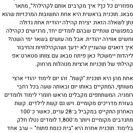
מפוזרים כל כך? איך מקרבים אותם לקהילה?", מתאר
סבאג. תוכנית בראשית היא אחת התשובות המרכזיות שהוא
נתן לשאלה הזאת: יצירת קהילה יהודית אחת גדולה
במפגשים שנתיים שבהם לומדים יחד, מרגישים כקהילה
וחשים אווירה יהודית. אבל מה עושים בשאר ימי השנה?
איך דואגים שהעניין לא ידעך ושהקהילתיות והחיבור
ליהדות יימשכו? כאן פיתח סבאג עם צוותו סטארט־אפ
קהילתי של תוכניות ארציות מנוהלות מרחוק.
אחת מהן היא תוכנית "קשת". זהו יום לימוד יהודי ארצי
משותף, המתקיים באותו יום ובאותה שעה בכל רחבי
רומניה. המשתתפים מקבלים מראש חומרי לימוד ולומדים
בעזרת מדריכים מקומיים. ויש גם קשת לילדים. קשת
האחרון התקיים במקביל ב־28 ערים, כאשר כ־100
מתנדבים מקומיים ויותר מ־1,800 לומדים נטלו חלק
בלימוד. תוכנית אחרת היא "בית כנסת פתוח" – ערב אחד