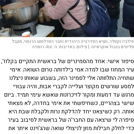
סילביו וקסלר, נשיא הפדרציה היהודית וחבר הפרלמנט הרומני, מקבל
פליטים בגבול אוקראינה. |
צילום:
באדיבות: ה־ Jcc רומניה
סיפור אישי: אחד מהסמינרים של בראשית התקיים בקלוז',
עיר המחוז שבו למדה אמי בילדותה טרום השואה. אימי
שתחיה התלוותה אלי לסמינר הזה, בשבוע שאותו ניצלנו
למסע שורשים מקוצר ועלייה לקברי אבות, והיה עבורי
מרגש עד דמעות ומקור לזיכרונות שאשא עימי תמיד. ביום
שישי בצהריים, כשחיפשתי את אימי בחדרה, לא מצאתי
אותה. רק כשיצאנו יחד להדלקת נרות ולקבלת שבת היא
סיפרה לי שיצאה עם החבר'ה של בראשית לסיבוב בעיר
כדי לחלק חבילות מזון לניצולי שואה שהג'וינט איתר את