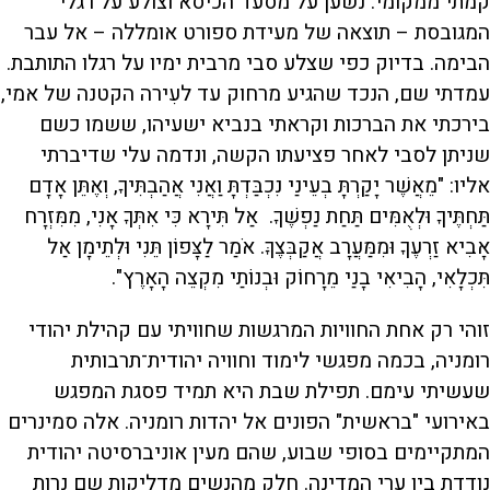
קמתי ממקומי. נשען על מסעד הכיסא וצולע על רגלי
המגובסת – תוצאה של מעידת ספורט אומללה – אל עבר
הבימה. בדיוק כפי שצלע סבי מרבית ימיו על רגלו התותבת.
עמדתי שם, הנכד שהגיע מרחוק עד לעִירה הקטנה של אמי,
בירכתי את הברכות וקראתי בנביא ישעיהו, ששמו כשם
שניתן לסבי לאחר פציעתו הקשה, ונדמה עלי שדיברתי
אליו: "מֵאֲשֶׁר יָקַרְתָּ בְעֵינַי נִכְבַּדְתָּ וַאֲנִי אֲהַבְתִּיךָ, וְאֶתֵּן אָדָם
תַּחְתֶּיךָ וּלְאֻמִּים תַּחַת נַפְשֶׁךָ. אַל תִּירָא כִּי אִתְּךָ אָנִי, מִמִּזְרָח
אָבִיא זַרְעֶךָ וּמִמַּעֲרָב אֲקַבְּצֶךָּ. אֹמַר לַצָּפוֹן תֵּנִי וּלְתֵימָן אַל
תִּכְלָאִי, הָבִיאִי בָנַי מֵרָחוֹק וּבְנוֹתַי מִקְצֵה הָאָרֶץ".
זוהי רק אחת החוויות המרגשות שחוויתי עם קהילת יהודי
רומניה, בכמה מפגשי לימוד וחוויה יהודית־תרבותית
שעשיתי עימם. תפילת שבת היא תמיד פסגת המפגש
באירועי "בראשית" הפונים אל יהדות רומניה. אלה סמינרים
המתקיימים בסופי שבוע, שהם מעין אוניברסיטה יהודית
נודדת בין ערי המדינה. חלק מהנשים מדליקות שם נרות