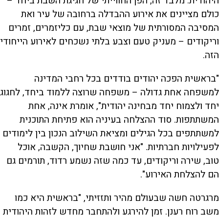
היהודית. מלבד זה, הפן החווייתי של חגיגת השבת ביחד –
כולם מציינים את אירוע ההבדלה ברחובה של עיר ואת
המסיבה המסורתית של מוצאי שבת, עם כליזמרים, זמרים
וריקודים – מעניק טעם וצבע בלתי נשכחים לאירוע הייחודי
הזה.
"בראשית הפכה יהודים בודדים בכל רחבי המדינה
למשפחה אחת גדולה – משפחה שרוצה ללמוד ביחד, לחגוג
יחד ולצמוח יחד מבחינה יהודית", אומרת אינה, אחת
המשתתפות. סוד ההצלחה בעיניה הוא פתיחת התוכנית
למשתתפים בכל הגילים ומציאת השילוב הנכון בין לימודים
לפעילויות חברתיות. "אני חושבת שחיוך, הקשבה, אוכל
טוב, שירה וריקודים, עד כמה שזה נשמע רדוד, תורמים גם
הם להצלחת האירוע".
מרגרטה חשה שבעולם מהיר ותזזיתי, "בראשית היא כמו
משב רוח רענן. זמן להירגע ולהתחבר מחדש לזהות היהודית