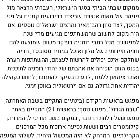
ממקום שבתי הביתי בסגר הישראלי, העברתי הרצאה מול
פניהם של מאות אנשים שריצדו בריבועים קטנים על פני
המסך, לצד סיון רהב־מאיר ומרצים ישראלים נוספים. אם
היה מקום לחשוב שהמשתתפים מגיעים מדי שנה
למפגשים מכל רחבי רומניה בעיקר משום שמוצעת להם
חוויה תיירותית של מלון ואוכל במחיר מסובסד, חוויה
שחלקם אינם יכולים להרשות לעצמם, ההשתתפות הערה
בכנס הזום הוכיחה את אהבתם של יהודי רומניה לתוכנית
ואת הצימאון ללמוד, לדעת ובעיקר להתחבר; לחוש כקהילה
יהודית אחת גדולה, גם אם וירטואלית באופן זמני.
מפגש בראשית הקודם (בינתיים התקיים בשבת האחרונה,
"שבת הגדול", מפגש נוסף: בראשית 21) התקיים באתר
נופש שעל דלתת הדנובה, במקום בשם מוריגיול, המרוחק
קילומטרים רבים ושעות נסיעה ארוכות מכל המרכזים
הקהילתיים. המרחק לא היה המכשול היחיד. לשלהי המגפה