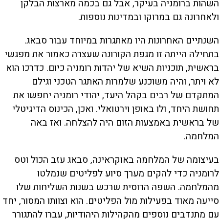
השהות ברומניה בעיקר, אבל גם בכמה מארצות הבלקן
ולאחרונה גם במרוקו ובמדינות נוספות.
השנתיים האחרונות היו מאתגרות במיוחד עבור סבאג.
בתחילה הייתה זו מגפת הקורונה שעצרה כאמור את מפגשי
בראשית, תוכניות השיא של יהדות רומניה כיום. כדרכו הוא
לא ויתר, והיה משוכנע שלמרות האתגר הטכני וגילם
המתקדם של רבים בקהל היעד, יהודי רומניה יחפשו את
תחושת היחד, ולו באופן וירטואלי. ואכן, הכינוס הדיגיטלי
של בראשית באמצעות הזום היה להצלחה. ואז באה
המלחמה.
בעיצומה של המלחמה באוקראינה, סבאג עזב הכול וטס
לרומניה כדי להקים מערך סיוע לפליטים שנמלטו
מהמלחמה. השפה הרוסית שרכש בשנות השליחות שלו
סייעה מאוד בפעילות מול הפליטים. הוא וצוותו המסור, יחד
עם מתנדבים נוספים מהקהילות היהודיות, עברו להתגורר