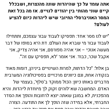
אתה עומד על כך שהיהדות שונה מהנצרות, ושבכלל
קיים שוני מהותי בין יהודים לגויים. אז מה בכל זאת
המסר האוניברסלי החיובי שיש ליהדות כיום להציע
לעולם?
"יש לנו מסר אחד: תפסיקו לעבוד עבור עצמכם, ותתחילו
לעבוד עבור מי שברא את העולם. דת היא בסופו של דבר
מעשה אנוכי – אני אהיה מפורסם, אני אהיה צדיק, אני
אקבל שכר, כבוד. אני אומר 'לא, תפסיקו עם זה'".
בן אלול: "כל הדתות, למרות השינויים ביניהן, דומות מאוד
בנקודה אחת, וגם כיוונים מרכזיים בפסיכולוגיה המערבית
מדברים באותו כיוון: הכול ממוקד ב'סלף', בעצמי של
האדם. המחשבה שא־לוהים זקוק לך מיוחדת ליהדות. והיא
מהפכנית, לא במובן שאתה יוצא לרחובות והופך את הסדר
החברתי, אלא במידה שזה הופך לך את התודעה. הצורה