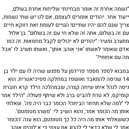
"נשמה אחרת זה אומר מבחינתי שליחות אחרת בעולם,
ייעוד אחר. יהודים אומרים לעצמם, אם לנו יש שתי נשמות,
צריך שגם להם יהיו שתיים! הגויים לעומת זאת דווקא חיים
עם זה בשלום, אתה זה שלא חי עם זה בשלום". בן־אלול
מתערב ומעיר: "יהודים לא יכולים לקבל מחמאות. זה כמו
אדם שאומר לאשתו 'אני אוהב אותך', ואשתו תשיב לו 'אבל
מה עם אחותי?'
במבוא לספר מספר פרידמן על מפגש שהיה לו עם ילד בן
14 שניסה להתאבד ואושפז במחלקה פסיכיאטרית. הוא
ניסה לנהל איתו שיחה קצרה, שבמהלכה הילד קרא חוברת
קומיקס, לא טרח להביט ברב ולא שיתף פעולה. ״הילד אמר
לי 'למה שלא תחזור הביתה? הכומר כבר היה פה'. שאלתי
אותו מה הכומר אמר, והוא השיב לי: 'משהו מטומטם'.
כששאלתי אותו מה היה כל כך מטומטם, הוא ענה 'הכומר
אמר לי שלא כדאי לי להרוג את עצמי כי א־לוהים אוהב