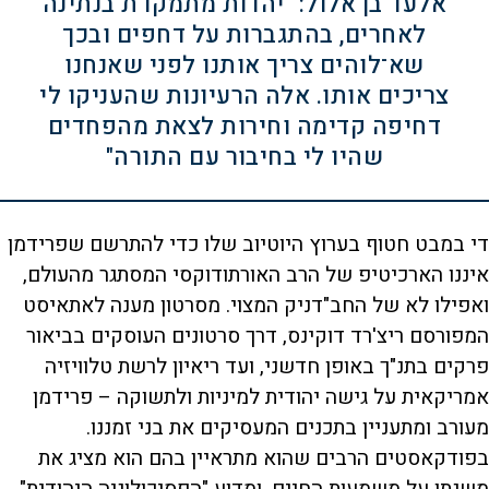
אלעד בן אלול: "יהדות מתמקדת בנתינה
לאחרים, בהתגברות על דחפים ובכך
שא־לוהים צריך אותנו לפני שאנחנו
צריכים אותו. אלה הרעיונות שהעניקו לי
דחיפה קדימה וחירות לצאת מהפחדים
שהיו לי בחיבור עם התורה"
די במבט חטוף בערוץ היוטיוב שלו כדי להתרשם שפרידמן
איננו הארכיטיפ של הרב האורתודוקסי המסתגר מהעולם,
ואפילו לא של החב"דניק המצוי. מסרטון מענה לאתאיסט
המפורסם ריצ'רד דוקינס, דרך סרטונים העוסקים בביאור
פרקים בתנ"ך באופן חדשני, ועד ריאיון לרשת טלוויזיה
אמריקאית על גישה יהודית למיניות ולתשוקה – פרידמן
מעורב ומתעניין בתכנים המעסיקים את בני זמננו.
בפודקאסטים הרבים שהוא מתראיין בהם הוא מציג את
משנתו על משמעות החיים, ומדוע "הפסיכולוגיה היהודית"