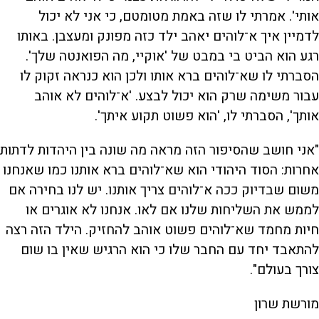
אותי'. אמרתי לו שזה באמת מטומטם, כי אני לא יכול
לדמיין איך א־לוהים יאהב ילד כזה מפונק ומעצבן. באותו
רגע הוא הביט בי במבט של 'אוקיי, מה הפואנטה שלך'.
הסברתי לו שא־לוהים ברא אותו ולכן הוא כנראה זקוק לו
עבור משימה שרק הוא יכול לבצע. 'א־לוהים לא אוהב
אותך', הסברתי לו, 'הוא פשוט תקוע איתך'.
"אני חושב שהסיפור הזה מראה מה שונה בין היהדות לדתות
אחרות: הסוד היהודי הוא שא־לוהים ברא אותנו כמו שאנחנו
משום שבדיוק ככה א־לוהים צריך אותנו. יש לנו בחירה אם
לממש את השליחות שלנו אם לאו. אנחנו לא אוגרים או
חיות מחמד שא־לוהים פשוט אוהב להחזיק. הילד הזה רצה
להתאבד יחד עם החבר שלו כי הוא הרגיש שאין בו שום
צורך בעולם".
מורשת שרון