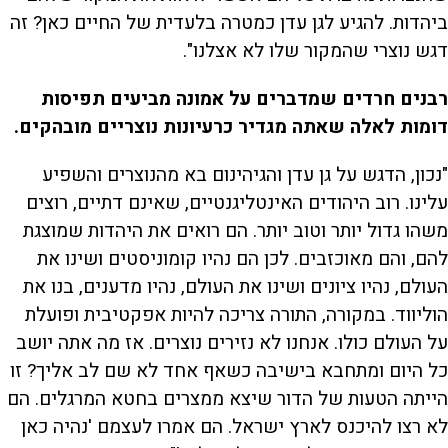
ביהדות. להגיע לגן עדן כמטרה בלעדית של החיים כאן? זה
דגש נוצרי שהמקור שלו לא אצלנו".
רבנים חרדים שמדברים על אמונה מביעים תפיסות
דומות לאלה שאתה מגדיר כרעיונות נוצריים מובהקים.
"נכון, הדגש על גן עדן והגיהינום בא מהנוצרים והשפיע
עלינו. רוב היהודים האינטליגנטיים, שאינם דתיים, רוצים
משהו גדול יותר וטוב יותר. הם רואים את היהדות שמוצגת
להם, והם מאוכזבים. לכן הם נהיו קומוניסטים ושינו את
העולם, נהיו ציונים ושינו את העולם, נהיו מדענים, בנו את
הוליווד. במקורה, התורה צריכה להיות אפקטיבית ופועלת
על העולם כולו. אנחנו לא נזירים נוצרים. אז מה אתה יושב
כל היום ומתחבא בישיבה כשאף אחד לא שם לב אליך? זו
הייתה הטעות של הדור שיצא ממצרים בחטא המרגלים. הם
לא רצו להיכנס לארץ ישראל. הם אמרו לעצמם 'נהיה כאן