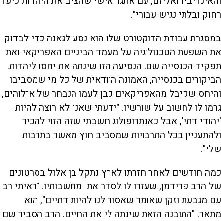
והאינדיבידואליזם, עם אתגר אישי שהציב את היהדות כיעד
רחוק ובלתי נגיש עבורי".
במסגרת עבודת הדוקטורט שלו הוא נסע לגאנה כדי לבדוק
את השפעת הטכנולוגיה על מעמד הביניים האפריקאי ואת
תפקיד הכנסייה שם. הנסיעה הזו שינתה את יחסו ליהדות.
הביקורים בכנסייה, האמונה הוודאית של כל מי שמסביבו
והיחס שקיבל מהאפריקאים כבן לעמו הנבחר של א־לוהים,
גרמו לו לחשוב על שורשיו. "ידעתי שאני לא רוצה להיות
'יהודי דתי', אבל כאנתרופולוג חשבתי שזה הזוי להכיר
ולהתעניין בכל התרבויות שמסביב חוץ מאשר בתרבות
שלי".
כמה חודשים לאחר חזרתו לארץ נתקל בן אלול בסרטונים
של הרב פרידמן, שעזרו לו לסדר את מחשבותיו. "ראיתי רב
עם מגבעת וזקן שאומר שאסור לנו להיות דתיים", הוא
מתאר. "התובנה הזאת שינתה לי את החיים. הרב הסביר שם