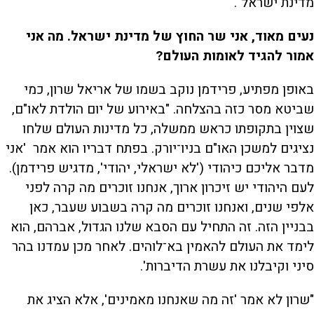
מדינת ישראל".
נעים מאוד, אני שר החוץ של מדינת ישראל. מה אני
אמור להגיד לאומות העולם?
באופן מפתיע, פרידמן נוקב בשמו של אריאל שרון, כמי
שביטא מסר כזה בהצלחה. "באירוע של יום הולדת לאו"ם,
שצוין בתקופתו כראש ממשלה, כל מדינות העולם שלחו
נציגים למשכן האו"ם בניו־יורק. בפתח דבריו הוא אמר 'אני
מדבר אליכם כיהודי ('לא ישראלי, יהודי', מדגיש פרידמן).
לעם היהודי יש זיכרון ארוך, אנחנו זוכרים מה קרה לפני
אלפי שנים, ואנחנו זוכרים מה קרה בשבוע שעבר, כאן
בבניין הזה. זה התחיל עם הסבא שלנו הגדול, אברהם, הוא
לימד את העולם להאמין בא־לוהים. לאחר מכן עמדנו בהר
סיני וקיבלנו את עשרת הדיברות'.
"שרון לא אמר 'זה מה שאנחנו מאמינים', אלא הציג את