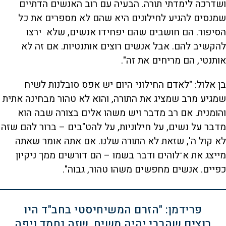
ושדרכה לימדתי תורה. הבעיה עם רוב האנשים הדתיים
שמנסים להגיע לחילונים היא שהם לא מספרים את כל
הסיפור. הם חושבים שהם יפחידו אנשים, שלא ירצו
להקשיב להם. אבל אנשים רוצים אותנטיות. אם זה לא
אותנטי, הם מריחים את זה".
בן אלול: "לאדם החילוני היום יש אפס סובלנות לשיח
שמגיע מרב שמציג את התורה, והוא לא טהור מבחינה אתית
והומנית. אם רב מדבר ויש משהו אלים בצורה שבה הוא
מדבר על נשים, על חילוניות, על להט"בים – ברור להם שזה
לא קול ה', שזאת לא התורה שלנו. אם אתה אומר שאתה
מייצג את א־לוהים ודבר בשמו – הם דורשים ממך ניקיון
כפיים. אנשים מחפשים משהו טהור, גבוה".
פרידמן: "הזרם המשיחיסטי בחב"ד היו
רוצים שהרבי יהיה משיח, שזה נחמד ויפה