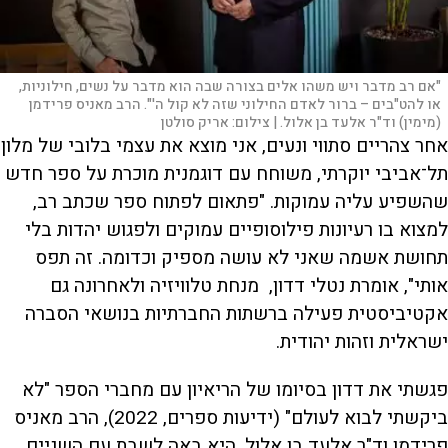
"אם רב מדבר ויש משהו אלים בצורה שבה הוא מדבר על נשים, חילוניות,
או להט"בים – ברור לאדם החילוני שזה לא קול ה'". הרב מאניס פרידמן
(מימין) וד"ר אלעד בן אלול. |
צילום:
אריק סולטן
אחר צהריים סתווי ונעים, אני מוצא את עצמי בלובי של מלון
תל־אביבי יוקרתי, משוחח עם דוגמנית מוכרת על ספר חדש
שהשפיע עליה עמוקות. "פתאום לפתוח ספר שכתב רב,
למצוא בו רעיונות פילוסופיים עמוקים ולפגוש יהדות בלי
תחושת אשמה שאני לא עושה מספיק וכדומה. זה תפס
אותי", אומרת נטלי דדון, מנחת טלוויזיה ולאחרונה גם
אקטיביסטית פעילה ברשתות החברתיות בנושאי הסברה
ישראלית וזהות יהודית.
פגשתי את דדון בסיומו של הריאיון עם מחברי הספר "לא
ביקשתי לבוא לעולם" (ידיעות ספרים, 2022), הרב מאניס
פרידמן וד"ר אלעד בן אלול. היא באה לשבת עם השניים