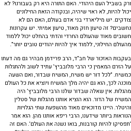
ורק בשביל העם היהודי. האם התורה היא רק בעבורנו? לא
יכול להיות, לא ראוי שיהיה, ובנקודה הזאת החילונים
צודקים. יש מיליארדי בני אדם בעולם, האם הם לא
נחשבים? זה טיעון חזק מאוד, טיעון אמיתי. יש עקרונות
חשובים מאוד שהעולם החרדי והדתי בהחלט יכול ללמוד
מהעולם החילוני, ללמוד איך להיות יהודים טובים יותר".
בעקבות האזכור של חב"ד, הרב פרידמן מבהיר גם מה דעתו
על הזרם המאמין כי הרבי מלובביץ' עתיד לשוב ולהתגלות
כמשיח. "לכל דור יש משיח, המשיח שבדור, ואם השעה
מוכנה לכך, הוא גם יהיה מלך המשיח ויוציא את כל העולם
מהגלות. אין שאלה שבדור שלנו הרבי מלובביץ' היה
המשיח של הדור. הוא הוציא אותנו מהגלות של סטלין
והיטלר. היינו מדוכאים מאוד מהשפעת שתי הגלויות
הנוראות ביותר שידענו, הרבי ריפא אותנו מהן. הוא אמר
'תפסיקו להיות קורבנות, בואו נשנה את העולם'. האם זה