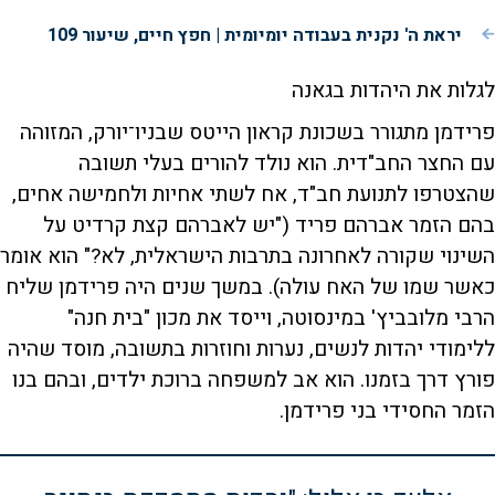
יראת ה' נקנית בעבודה יומיומית | חפץ חיים, שיעור 109
לגלות את היהדות בגאנה
פרידמן מתגורר בשכונת קראון הייטס שבניו־יורק, המזוהה
עם החצר החב"דית. הוא נולד להורים בעלי תשובה
שהצטרפו לתנועת חב"ד, אח לשתי אחיות ולחמישה אחים,
בהם הזמר אברהם פריד ("יש לאברהם קצת קרדיט על
השינוי שקורה לאחרונה בתרבות הישראלית, לא?" הוא אומר
כאשר שמו של האח עולה). במשך שנים היה פרידמן שליח
הרבי מלובביץ' במינסוטה, וייסד את מכון "בית חנה"
ללימודי יהדות לנשים, נערות וחוזרות בתשובה, מוסד שהיה
פורץ דרך בזמנו. הוא אב למשפחה ברוכת ילדים, ובהם בנו
הזמר החסידי בני פרידמן.