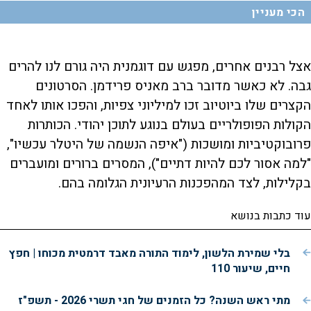
הכי מעניין
אצל רבנים אחרים, מפגש עם דוגמנית היה גורם לנו להרים
גבה. לא כאשר מדובר ברב מאניס פרידמן. הסרטונים
הקצרים שלו ביוטיוב זכו למיליוני צפיות, והפכו אותו לאחד
הקולות הפופולריים בעולם בנוגע לתוכן יהודי. הכותרות
פרובוקטיביות ומושכות ("איפה הנשמה של היטלר עכשיו",
"למה אסור לכם להיות דתיים"), המסרים ברורים ומועברים
בקלילות, לצד המהפכנות הרעיונית הגלומה בהם.
עוד כתבות בנושא
בלי שמירת הלשון, לימוד התורה מאבד דרמטית מכוחו | חפץ
חיים, שיעור 110
מתי ראש השנה? כל הזמנים של חגי תשרי 2026 - תשפ"ז