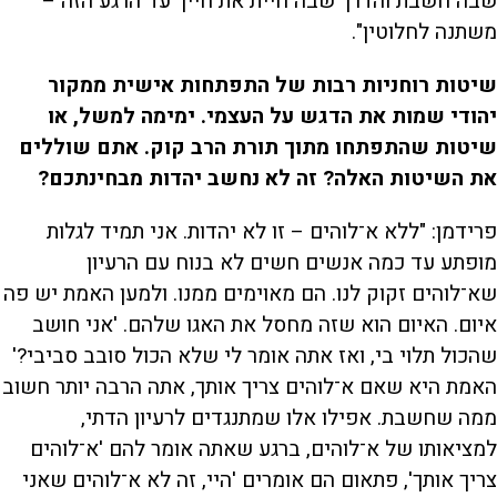
שבה חשבת והדרך שבה חיית את חייך עד הרגע הזה –
משתנה לחלוטין".
שיטות רוחניות רבות של התפתחות אישית ממקור
יהודי שמות את הדגש על העצמי. ימימה למשל, או
שיטות שהתפתחו מתוך תורת הרב קוק. אתם שוללים
את השיטות האלה? זה לא נחשב יהדות מבחינתכם?
פרידמן: "ללא א־לוהים – זו לא יהדות. אני תמיד לגלות
מופתע עד כמה אנשים חשים לא בנוח עם הרעיון
שא־לוהים זקוק לנו. הם מאוימים ממנו. ולמען האמת יש פה
איום. האיום הוא שזה מחסל את האגו שלהם. 'אני חושב
שהכול תלוי בי, ואז אתה אומר לי שלא הכול סובב סביבי?'
האמת היא שאם א־לוהים צריך אותך, אתה הרבה יותר חשוב
ממה שחשבת. אפילו אלו שמתנגדים לרעיון הדתי,
למציאותו של א־לוהים, ברגע שאתה אומר להם 'א־לוהים
צריך אותך', פתאום הם אומרים 'היי, זה לא א־לוהים שאני