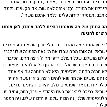
הדברים כעובדות. הוא דיבר, אמיתי, תקיף וברור. אנחנו
קיבלנו את התורה, נתַנו אותה לאנושות. אם תקשיבו, נלמד
אתכם. תפסיקו לירות עלינו ונלמד אתכם משהו".
מה התוכן של מה שאנחנו רוצים ללמד אותם, לאן אנחנו
רוצים להגיע?
"בין שהמסר יוצא מהרבי בברוקלין ובין שהוא מגיע ממדינת
ישראל, זה אותו מסר: עבדו את ה'. זאת התמונה שלנו לגבי
עולם מושלם. שכל העולם ידעו מה ה' רוצה מהם. הסיבה
שיהודים חיים בישראל – זה הרצון של א־לוהים. פתאום זו
לא תהיה מדינה 'פוליטית', היא לא מתחרה עם אף אחד.
אנחנו עושים את מה שא־לוהים רוצה, בואו נעשה את זה
כולנו יחד. תראה שפתאום כולם יהיו פרו־ציונים. מדינת
ישראל צריכה לייצג את העם היהודי – עבר, הווה, עתיד. זו
הלגיטימיות שלנו, זה הכוח שלנו, זו הזכות שלנו, וזה המסר
שלנו".