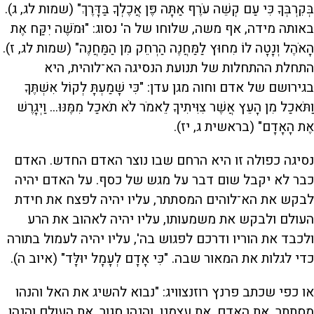
בְּקִרְבְּךָ כִּי עַם קְשֵׁה עֹרֶף אַתָּה פֶּן אֲכֶלְךָ בַּדָּרֶךְ" (שמות לג, ג).
באותה מידה, אף משה, שלוחו של ה' נסוג: "וּמֹשֶׁה יִקַּח אֶת
הָאֹהֶל וְנָטָה לוֹ מִחוּץ לַמַּחֲנֶה הַרְחֵק מִן הַמַּחֲנֶה" (שמות לג, ז).
התחלת ההתחלות של תנועת הנסיגה הא־לוהית, היא
בגירושם של אדם וחוה מגן עדן: "כִּי שָׁמַעְתָּ לְקוֹל אִשְׁתֶּךָ
וַתֹּאכַל מִן הָעֵץ אֲשֶׁר צִוִּיתִיךָ לֵאמֹר לֹא תֹאכַל מִמֶּנּוּ... וַיְגָרֶשׁ
אֶת הָאָדָם" (בראשית ג, יז).
נסיגה כפולה זו היא הרחם שבו נוצר האדם החדש. האדם
כבר לא יקבל שום דבר על מגש של כסף. על האדם יהיה
לבקש את הא־לוהים המסתתר, עליו יהיה לפצח את חידת
העולם ולבקש את משמעותו, עליו יהיה לאהוב את הרע
ולכבד את הוריו ודרכם לפגוש בה', עליו יהיה לעמול בתורה
כדי לגלות את המאור שבה. "כִּי אָדָם לְעָמָל יוּלָּד" (איוב ה).
או כפי שכתב פרנץ רוזנצוויג: "נבוא להשיג את האל והנהו
מסתתר. את האדם, את עצמנו, והנהו סגור. את העולם והנהו