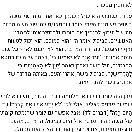
לא חסין מטעות
עניות תשובתי היא שה' משנמך כאן את דמותו של משה.
בשפה פשטנית הייתי אומר שחטאו/טעותו של משה מהווה
סוג של תירוץ להנמיך את קומתו ולהחזיר אותו לממדיו
האנושיים. כביכול אומר ה': "הוא כמוכם, הוא יכול לטעות
ואף להיענש". כמו דור המדבר, הוא לא ייכנס לארץ על שום
חוסר אמונתו. "וְעַד אָנָה לֹא יַאֲמִינוּ בִי", נאמר על העם בחטא
המרגלים, ועל משה ואהרן נאמר "יַעַן לֹא הֶאֱמַנְתֶּם בִּי
לְהַקְדִּישֵׁנִי". כביכול משה, אהרן והעם, באותה מדרגה של
אמונה. קשה להבין זאת.
ניתן היה לומר שיש כאן מלחמה בעבודה זרה, וחשש א־לוהי
שמשה ייתפס כאליל. אולי לכן "לֹא יָדַע אִישׁ אֶת קְבֻרָתוֹ עַד
הַיּוֹם הַזֶּה" (דברים לד). אבל אפשר גם לומר שהנמכת קומתו
של משה מהווה נסיגה א־לוהית, כביכול, מהאדם, מהעם
ובעצם מאיתנו, אנשי העידן החדש. הא־לוהים מסתלק