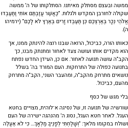
ממשה ובעצם מסתלק מאיתנו. הסתלקותו של ה' ממשה
שקולה לחורבן המקדש ולגלות. "כַּאֲשֶׁר עֲזַבְתֶּם אוֹתִי וַתַּעַבְדוּ
אֱלֹהֵי נֵכָר בְּאַרְצְכֶם כֵּן תַּעַבְדוּ זָרִים בְּאֶרֶץ לֹא לָכֶם" (ירמיהו
ה).
כאותו הורה, כביכול, הרואה שבנו רוצה להינתק ממנו, אך
הוא מקדים אותו ועושה צעד לאחור ומתנתק מבנו, כך
הקב"ה עושה תנועה לאחור. אם כן, העידן החדש נפתח
בתנועה כפולה של התרחקות. העם המורד בה' בשלל
נושאים מתרחק מהקב"ה, ומהעבר השני, הקב"ה מתרחק
מהעם, כביכול.
בלי מגש של כסף
שורשיה של תנועה זו, של נסיגה א־לוהית, מצויים בחטא
העגל. לאחר חטא העגל, נסוג ה' מהנהגה ישירה של העם
ושולח במקומו מלאך: "וְשָׁלַחְתִּי לְפָנֶיךָ מַלְאָךְ... כִּי לֹא אֶעֱלֶה