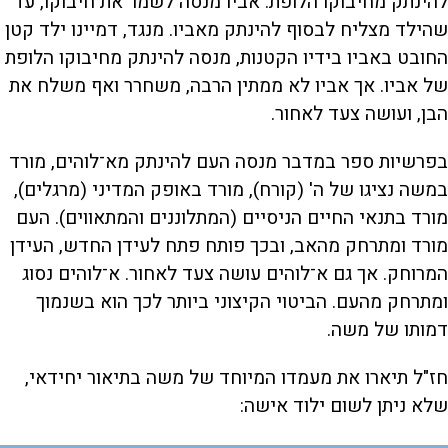
להינתק מחיבוקו הלופת. אביו מנסה לשמר את חיבוקו, עד
שהילד מצליח לבסוף להינתק מאביו. מנגד, דמיינו ילד קטן
החובט באביו בידיו הקטנות, מנסה להינתק מחיבוקו הלופת
של אביו. אך אביו לא ממתין הרבה, משחרר ואף משלח את
הבן, ועושה צעד לאחור.
בפרשיות ספר במדבר מנסה העם להינתק מא־לוהים, מורד
במשה נציגו של ה' (קורח), מורד באופק המדיני (מרגלים),
מורד בתנאי החיים הניסיים (המתלוננים והמתאווים). העם
מורד ומתרחק מהאב, ובכך פותח פתח לעידן החדש, העידן
המרוחק. אך גם א־לוהים עושה צעד לאחור. א־לוהים נסוג
ומתרחק מהעם. הביטוי הקיצוני ביותר לכך הוא בשנמוך
דמותו של משה.
חז"ל תיארו את מעמדו המיוחד של משה בתיאור יחידאי,
שלא ניתן לשום ילוד אישה: