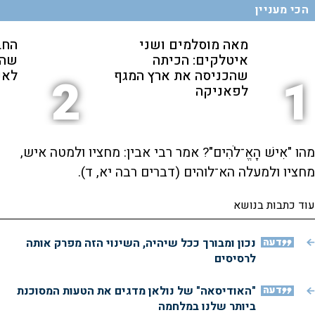
הכי מעניין
מאה מוסלמים ושני
החב
איטלקים: הכיתה
שהת
שהכניסה את ארץ המגף
לאנ
2
1
לפאניקה
מהו "אִישׁ הָאֱ־לֹהִים"? אמר רבי אבין: מחציו ולמטה איש,
מחציו ולמעלה הא־לוהים (דברים רבה יא, ד).
עוד כתבות בנושא
דעה
נכון ומבורך ככל שיהיה, השינוי הזה מפרק אותה
לרסיסים
דעה
"האודיסאה" של נולאן מדגים את הטעות המסוכנת
ביותר שלנו במלחמה