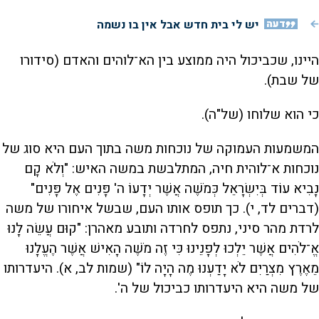
דעה
יש לי בית חדש אבל אין בו נשמה
היינו, שכביכול היה ממוצע בין הא־לוהים והאדם (סידורו
של שבת).
כי הוא שלוחו (של"ה).
המשמעות העמוקה של נוכחות משה בתוך העם היא סוג של
נוכחות א־לוהית חיה, המתלבשת במשה האיש: "וְלֹא קָם
נָבִיא עוֹד בְּיִשְׂרָאֵל כְּמֹשֶׁה אֲשֶׁר יְדָעוֹ ה' פָּנִים אֶל פָּנִים"
(דברים לד, י). כך תופס אותו העם, שבשל איחורו של משה
לרדת מהר סיני, נתפס לחרדה ותובע מאהרן: "קוּם עֲשֵׂה לָנוּ
אֱ־לֹהִים אֲשֶׁר יֵלְכוּ לְפָנֵינוּ כִּי זֶה מֹשֶׁה הָאִישׁ אֲשֶׁר הֶעֱלָנוּ
מֵאֶרֶץ מִצְרַיִם לֹא יָדַעְנוּ מֶה הָיָה לוֹ" (שמות לב, א). היעדרותו
של משה היא היעדרותו כביכול של ה'.