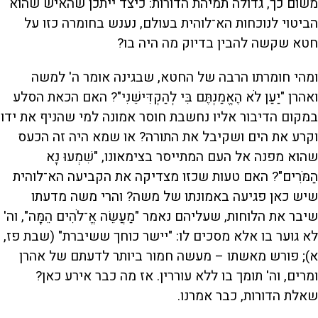
משום כך, גדולה תמיהת הדורות: כיצד ייתכן שהאיש שהוא
הביטוי לנוכחות הא־לוהית בעולם, נענש בחומרה כזו על
חטא שקשה להבין בדיוק מה היה בו?
ומהי חומרתו הרבה של החטא, שבגינה אומר ה' למשה
ואהרן "יַעַן לֹא הֶאֱמַנְתֶּם בִּי לְהַקְדִּישֵׁנִי"? האם הכאת הסלע
במקום הדיבור אליו נחשבת חוסר אמונה למי שהניף את ידו
וקרע את הים ושקיבל את התורה? או שמא היה זה הכעס
שהוא מפנה אל העם המתייסר בצימאונו, "שִׁמְעוּ נָא
הַמֹּרִים"? האם טעות שכזו מצדיקה את הקביעה הא־לוהית
שיש כאן פגיעה באמונתו של משה? והרי משה מדעתו
שיבר את הלוחות, שעליהם נאמר "מַעֲשֵׂה אֱ־לֹהִים הֵמָּה", וה'
לא גוער בו אלא מסכים לו: "יישר כוחך ששיברת" (שבת פז,
א); פורש מאשתו – מעשה חמור ביותר לדעתם של אהרן
ומרים, וה' תומך בו ללא עוררין. אז מה כבר אירע כאן?
שאלת הדורות, כבר אמרנו.