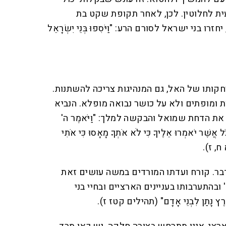
ת לחלוטין. לכן, לאחר תקופת שקט בת
בני ישראל לסורם הרע: "וַיֹּסִפוּ בְּנֵי יִשְׂרָאֵל
חקותו של האל, גם המנהיגות צריכה להשתנות.
ת ומופתים ולא על כושר נבואה מופלא. הנביא
את הדחת שמואל והבקשה למלך: "וַיֹּאמֶר ה'
אֲשֶׁר יֹאמְרוּ אֵלֶיךָ כִּי לֹא אֹתְךָ מָאָסוּ כִּי אֹתִי
 ח, ז).
ר. קורח ועדתו המורדים במשה עושים זאת
ובהתערבותו בעניינים הארציים ובחיי בני
ָרֶץ נָתַן לִבְנֵי אָדָם" (תהילים קטז ז).