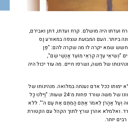
רח ועדתו היה מושלם. קרח ועדתו, דתן ואבירם,
נה ביותר. העם המבועת שצפה במאורע נָס
שש שמא יקרה לו מה שקרה להם: "פֶּן
"נְשִׂיאֵי עֵדָה קְרִאֵי מוֹעֵד אַנְשֵׁי שֵׁם",
יגותו של משה, נשרפו חיים. מה עוד יכול היה
 ימותו ככל אדם נענתה במלואה. מנהיגותו של
משה הובטחה לכאורה. אך ניצחונו של משה שורד פחות מ־24 שעות: "וַיִּלֹּנוּ כָּל
מֹשֶׁה וְעַל אַהֲרֹן לֵאמֹר אַתֶּם הֲמִתֶּם אֶת עַם ה'". ללא
רד. ואלמלא אהרן שרץ לתוך הקהל עם הקטורת
רבים יותר.