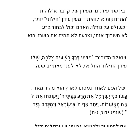
ין שני עידנים: מעידן של קרבה א־לוהית
התרחקות א־לוהית – מעין עידן "חילוני" יותר,
כשולט על גורלו. האדם יכול לבחור ברע
א תשרוף אותו, וצרעת לא תמית את בשרו. הוא
דורות: "מַדּוּעַ דֶּרֶךְ רְשָׁעִים צָלֵחָה, שָׁלוּ
?". העידן החילוני החל אז, לא לפני מאתיים שנה.
של העם לאחר כניסתו לארץ הוא מהיר מאוד.
נֵי יִשְׂרָאֵל אֶת הָרַע בְּעֵינֵי ה' וַיִּשְׁכְּחוּ אֶת ה'
ֶת הָאֲשֵׁרוֹת. וַיִּחַר אַף ה' בְּיִשְׂרָאֵל וַיִּמְכְּרֵם בְּיַד
רָיִם" (שופטים ג, ז-ח).
עם להמשיך ולחטוא. זה עונש שבקלות יכול