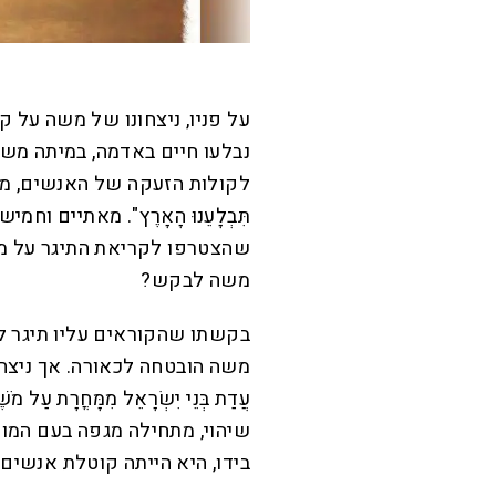
על פניו, ניצחונו של משה על ק
נבלעו חיים באדמה, במיתה משו
לקולות הזעקה של האנשים, מח
תִּבְלָעֵנוּ הָאָרֶץ". מאתיים וחמישים 
שהצטרפו לקריאת התיגר על מנה
משה לבקש?
בקשתו שהקוראים עליו תיגר לא
עֲדַת בְּנֵי יִשְׂרָאֵל מִמָּחֳרָת עַל 
שיהוי, מתחילה מגפה בעם המו
בידו, היא הייתה קוטלת אנשים 