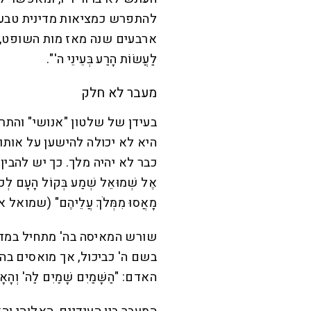
להתפרש כמציאות מדינית טבעי
ארבעים שנה מאז מות השופט, יחזרו 
לַעֲשׂוֹת הָרַע בְּעֵינֵי ה'".
מעבר לא חלק
בעידן של שלטון "אנושי" והתר
היא לא יכולה להישען על אותו
כבר לא יהיה מלך. כך יש להבין 
אֶל שְׁמוּאֵל שְׁמַע בְּקוֹל הָעָם לְכֹל 
מָאֲסוּ מִמְּלֹךְ עֲלֵיהֶם" (שמואל א
שורש המאיסה בה' מתחיל במדב
בשם ה' כביכול, אך מואסים בה' 
האדם: "הַשָּׁמַיִם שָׁמַיִם לַה' וְהָא