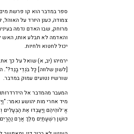
ספר במדבר הוא קו פרשת מים ב
צמודה, כענן היורד על האוהל, ל
מרוחק, שבו האדם נדמה בעיניו 
והאדמה לא תבלע אותו, האש ל
יכול לחטוא ולחיות.
ירמיהו (יב, א) שואל על כך את שאלת ה
[לשון שלווה] כָּל בֹּגְדֵי בָגֶד
שורשיו נטועים עמוק במדבר.
המעבר מהמדבר אל הידרדרותו 
מיד אחרי מות יהושע נאמר: "וַיַּעֲשׂוּ בְ
אֱ־לֹוהֵיהֶם וַיַּעַבְדוּ אֶת הַבְּעָלִים וְא
כּוּשַׁן רִשְׁעָתַיִם מֶלֶךְ אֲרַם נַהֲ
העונש לא ברור דיו, ומאפשר ל