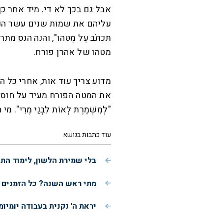
אבל גם בכך לא די. מיד אחר כך מצ
עליהם את שמות שנים עשר הנשיא
תִּכְתֹּב עַל מַטֵּהוּ", והנה הנס מתרחש:
מטהו של אהרן פורח.
מדוע צריך עוד אות, אחרי כל ה
את המטה הפורח מעיד על חוסר
"לְמִשְׁמֶרֶת לְאוֹת לִבְנֵי מֶרִי"
עוד כתבות בנושא
בלי שמירת הלשון, לימוד התור
מתי ראש השנה? כל הזמנים של חגי ת
יראת ה' נקנית בעבודה יומיומית