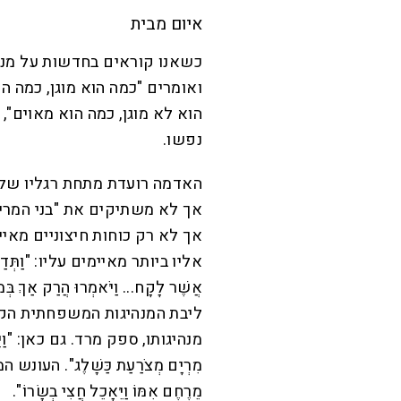
איום מבית
כשאנו קוראים בחדשות על מנה
ואומרים "כמה הוא מוגן, כמה ה
הוא לא מוגן, כמה הוא מאוים",
נפשו.
האדמה רועדת מתחת רגליו של 
אך לא משתיקים את "בני המרי"
אך לא רק כוחות חיצוניים מאי
אליו ביותר מאיימים עליו: "וַתְּדַבֵּר מ
אֲשֶׁר לָקָח... וַיֹּאמְרוּ הֲרַק אַךְ בְּ
ליבת המנהיגות המשפחתית הקר
מנהיגותו, ספק מרד. גם כאן: "וַיִּחַר אַף
מִרְיָם מְצֹרַעַת כַּשָׁלֶג". העונש ה
מֵרֶחֶם אִמּוֹ וַיֵּאָכֵל חֲצִי בְשָׂרוֹ".