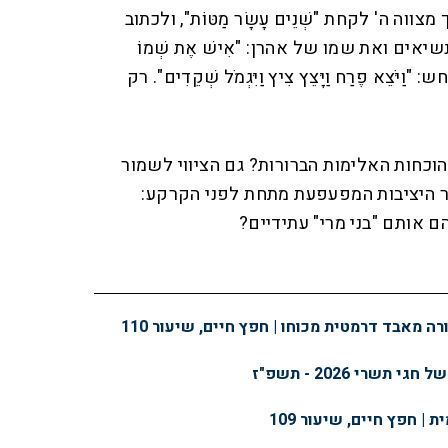
ווה ה' לקחת "שְׁנֵים עָשָׂר מַטּוֹת", ולכתוב
ים ואת שמו של אהרן: "אִישׁ אֶת שְׁמוֹ
 "וַיֹּצֵא פֶרַח וַיָּצֵץ צִיץ וַיִּגְמֹל שְׁקֵדִים". רק
הוכחות האלימות הברורות? גם הציווי לשמור
 היציבות המפעפעת מתחת לפני הקרקע:
. מי הם אותם "בני מרי" עתידיים?
ה מאבד דרמטית מכוחו | חפץ חיים, שיעור 110
שרי 2026 - תשפ"ז
 | חפץ חיים, שיעור 109