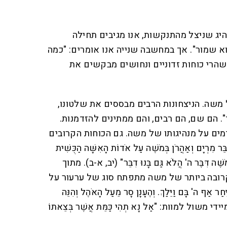
יג שניצל מהתנקשות, אנו מגיבים תחילה
וא שמור". אך במחשבה שנייה אנו אומרים: "כמה
 שהרי כוחות זדוניים ונחושים מבקשים את
משה. הניצחונות הרבים מבססים את שלטונו,
. הם שם, הם רבים, והם ממתינים להזדמנות.
ימים על מנהיגותו של משה. גם הכוחות הקרובים
ִרְיָם וְאַהֲרֹן בְּמֹשֶׁה עַל אֹדוֹת הָאִשָּׁה הַכֻּשִׁית
מֹשֶׁה דִּבֶּר ה' הֲלֹא גַּם בָּנוּ דִבֵּר" (יב, א-ב). מתוך
ובה ביותר של משה מתפתח סוג של ערעור על
 ה' בָּם וַיֵּלַךְ. וְהֶעָנָן סָר מֵעַל הָאֹהֶל וְהִנֵּה
מיידי משול למוות: "אַל נָא תְהִי כַּמֵּת אֲשֶׁר בְּצֵאתוֹ