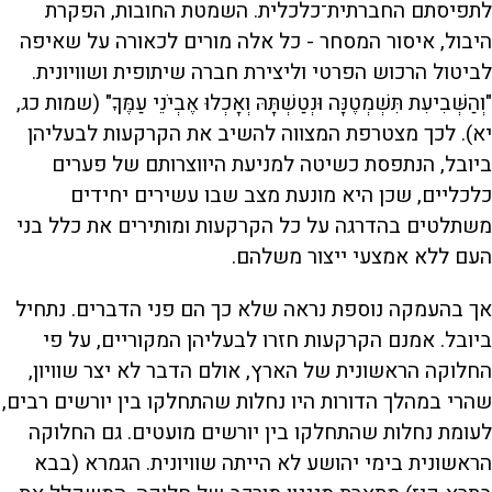
לתפיסתם החברתית־כלכלית. השמטת החובות, הפקרת
היבול, איסור המסחר - כל אלה מורים לכאורה על שאיפה
לביטול הרכוש הפרטי וליצירת חברה שיתופית ושוויונית.
"וְהַשְּׁבִיעִת תִּשְׁמְטֶנָּה וּנְטַשְׁתָּהּ וְאָכְלוּ אֶבְיֹנֵי עַמֶּךָ" (שמות כג,
יא). לכך מצטרפת המצווה להשיב את הקרקעות לבעליהן
ביובל, הנתפסת כשיטה למניעת היווצרותם של פערים
כלכליים, שכן היא מונעת מצב שבו עשירים יחידים
משתלטים בהדרגה על כל הקרקעות ומותירים את כלל בני
העם ללא אמצעי ייצור משלהם.
אך בהעמקה נוספת נראה שלא כך הם פני הדברים. נתחיל
ביובל. אמנם הקרקעות חזרו לבעליהן המקוריים, על פי
החלוקה הראשונית של הארץ, אולם הדבר לא יצר שוויון,
שהרי במהלך הדורות היו נחלות שהתחלקו בין יורשים רבים,
לעומת נחלות שהתחלקו בין יורשים מועטים. גם החלוקה
הראשונית בימי יהושע לא הייתה שוויונית. הגמרא (בבא