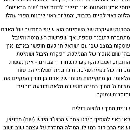
יחסי אמון ונאמנות. אנו רגילים לכנות זאת "שיח הראויות":
הלווה ראוי לקיום בכבוד, והמלווה ראוי ליהנות מפרי עמלו.
ההבנה שעיקרה של השמיטה הוא שינוי התודעה של האדם
מתחברת לתובנה נוספת. אף שפרשות השמיטה והיובל
עוסקות במצב שבו עם ישראל חי כעם חופשי בארצו, אין
בהן שום אזכור של הממלכה. הפקרת היבול ושמיטת
החובות, השבת הקרקעות ושחרור העבדים - אינן נעשות
מכוחה של כפייה שלטונית כדוגמת תשלומי הביטוח
הלאומי. הן מתקיימות מכוחו של אדם בן חורין המקיים את
מצוות ה' מתוך בחירה חופשית מלאה ותודעה רוחנית
ומוסרית עמוקה.
שניים מתוך שלושה דגלים
כאן ראוי להוסיף היבט אחר שהרש"ר הירש (שם) מדגיש,
ושאף הרב קוק רמז לו. המילה החוזרת על עצמה שוב ושוב