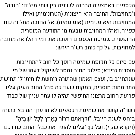
הכספים באמצעות הבחנה לשונית בין שתי מילים: "חובה"
ו"מחויבות". החובה היא חיצונית (הטרונומית) ואילו
המחויבות היא פנימית (אוטונומית). אל החובה מתלווה כוח
כפייה, ואילו המחויבות נובעת מן התודעה המוסרית
החופשית. שמיטת הכספים הופכת את דמי ההלוואה מחובה
למחויבות. על כך כותב רש"ר הירש:
עם סיום כל תקופת שמיטה הופך כל חוב להתחייבות
מוסרית גרידא; סילוק החוב נמסר לשיקול דעתו של מי
שנתחייב בו, ועצם האמון שהתורה רוחשת לו תיתן לו תחושת
התרוממות מוסרית, במקום שעד כה סבל החוב העיק עליו.
פריעת החוב מרצונו החופשי תהיה לו עתה עניין של כבוד.
רשר"ה קושר את שמיטת הכספים לאותו ערך המובא בתורה
ביחס לשנת היובל, "וּקְרָאתֶם דְּרוֹר בָּאָרֶץ לְכָל יֹשְׁבֶיהָ"
(ויקרא כה, י). ועל כן: "עלינו להתיר את כבלי החוב שדרכם