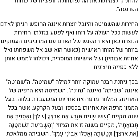
להחניק לצמיתות את ההתפתחות החופשית של כוחות
הפרנסה".
החירות שהשמיטה והיובל יוצרות איננה החופש הניתן לאדם
לעשות ככל העולה על רוחו ואף לפגוע בזולתו. החירות
הנוצרת כאן היא המפגש של האדם עם המרכיבים העמוקים
ביותר של זהותו האישית (כאשר הוא שב אל משפחתו ואל
אחוזת אבותיו) ושל אישיותו המוסרית, ויכולתו לממש אותן
ללא כפייה חיצונית.
בכך ניתנת הבנה עמוקה יותר למילה "שמיטה". ה"שמיטה"
איננה "שביתה" ואיננה "נתינה". השמיטה היא הרפיה של
האחיזה. המלווה מרפה את אחיזתו המשעבדת בלווה. בעל
הממון מרפה את אחיזתו בכספו. ובעל הקרקע, אשר בכל
שנה מקיים "וְשֵׁשׁ שָׁנִים תִּזְרַע אֶת אַרְצֶךָ [שלך] וְאָסַפְתָּ אֶת
תְּבוּאָתָהּ", מקיים בשנה זו את הציווי "וְהַשְּׁבִיעִת תִּשְׁמְטֶנָּה
[את ארצך] וּנְטַשְׁתָּהּ וְאָכְלוּ אֶבְיֹנֵי עַמֶּךָ". השביתה ממלאכת