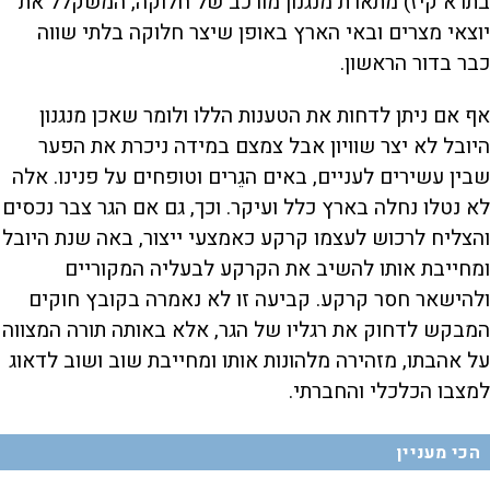
בתרא קיז) מתארת מנגנון מורכב של חלוקה, המשקלל את
יוצאי מצרים ובאי הארץ באופן שיצר חלוקה בלתי שווה
כבר בדור הראשון.
אף אם ניתן לדחות את הטענות הללו ולומר שאכן מנגנון
היובל לא יצר שוויון אבל צמצם במידה ניכרת את הפער
שבין עשירים לעניים, באים הגֵרים וטופחים על פנינו. אלה
לא נטלו נחלה בארץ כלל ועיקר. וכך, גם אם הגר צבר נכסים
והצליח לרכוש לעצמו קרקע כאמצעי ייצור, באה שנת היובל
ומחייבת אותו להשיב את הקרקע לבעליה המקוריים
ולהישאר חסר קרקע. קביעה זו לא נאמרה בקובץ חוקים
המבקש לדחוק את רגליו של הגר, אלא באותה תורה המצווה
על אהבתו, מזהירה מלהונות אותו ומחייבת שוב ושוב לדאוג
למצבו הכלכלי והחברתי.
הכי מעניין