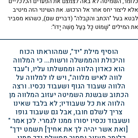
כלומר, השמיטה לא באה לצמצם את הפערים הכלכליים
אלא ליצור יחס אחר אל הרכוש. את השינוי הזה מיטיב
לבטא בעל "הכתב והקבלה" (דברים שם), כשהוא מסביר
את המילים "שָׁמוֹט כָּל בַּעַל מַשֵּׁה יָדוֹ":
הוסיף מילת "יד", שמהוראתו הכוח
והיכולת והממשלה ורשות... כי המלווה
הוא כאדון הלווה וממשלתו עליו, ו"עבד
לווה לאיש מלווה", ויש לו למלווה על
הלווה שעבוד הגוף ושעבוד נכסיו. ורצה
הכתוב שבשנת השמיטה יעזוב המלווה מן
הלווה את כל שעבודיו; לא בלבד שאינו
צריך לשלם חובו, אבל גם שעבוד גופו
ושעבוד נכסיו יסורו ממנו לגמרי. לכן אמר "
[ואת אשר יהיה לך את אחיך] תשמט ידך"
כלומר תעזוב ותסיר ממשלת ידך ממנו...