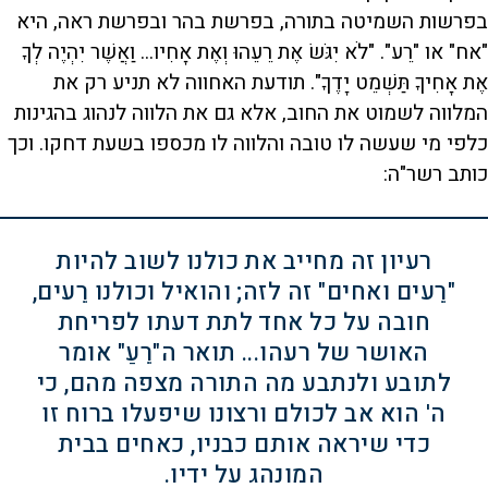
בפרשות השמיטה בתורה, בפרשת בהר ובפרשת ראה, היא
"אח" או "רֵע". "לֹא יִגֹּשׂ אֶת רֵעֵהוּ וְאֶת אָחִיו... וַאֲשֶׁר יִהְיֶה לְךָ
אֶת אָחִיךָ תַּשְׁמֵט יָדֶךָ". תודעת האחווה לא תניע רק את
המלווה לשמוט את החוב, אלא גם את הלווה לנהוג בהגינות
כלפי מי שעשה לו טובה והלווה לו מכספו בשעת דחקו. וכך
כותב רשר"ה:
רעיון זה מחייב את כולנו לשוב להיות
"רֵעים ואחים" זה לזה; והואיל וכולנו רֵעים,
חובה על כל אחד לתת דעתו לפריחת
האושר של רעהו... תואר ה"רֵעַ" אומר
לתובע ולנתבע מה התורה מצפה מהם, כי
ה' הוא אב לכולם ורצונו שיפעלו ברוח זו
כדי שיראה אותם כבניו, כאחים בבית
המונהג על ידיו.