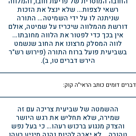
החובה המוסרית של פריעת חובו, והמלווה
רשאי לצפות... שלא ינצל את הזכות
שניתנה לו על ידי השמיטה... התורה
דורשת מהמלווה שיכריז על שמיטה, אולם
אין בכך כדי לפטור את הלווה מחובתו...
לווה המסלק מרצונו את החוב שנשמט
בשביעית פועל ברוח התורה (פירוש רש"ר
הירש דברים טו, ב).
דברים דומים כותב הראי"ה קוק:
ההשמטה של שביעית צריכה עם זה
שמירה, שלא תחליש את רגש היושר
והצדק מנגוע ברכוש רעהו... כי בעל נפש
טהורה... לא יאבה להיות נהנה מיגיע רעהו