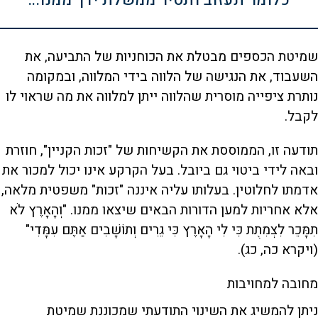
שמיטת הכספים מבטלת את הכוחניות של התביעה, את
השעבוד, את הנגישה של הלווה בידי המלווה, ובמקומה
נותרת ציפייה מוסרית שהלווה ייתן למלווה את מה שראוי לו
לקבל.
תודעה זו, הממוססת את הקשיחות של "זכות הקניין", חוזרת
ובאה לידי ביטוי גם ביובל. בעל הקרקע אינו יכול למכור את
אדמתו לחלוטין. בעלותו עליה איננה "זכות" משפטית מלאה,
אלא אחריות למען הדורות הבאים שיצאו ממנו. "וְהָאָרֶץ לֹא
תִמָּכֵר לִצְמִתֻת כִּי לִי הָאָרֶץ כִּי גֵרִים וְתוֹשָׁבִים אַתֶּם עִמָּדִי"
(ויקרא כה, כג).
מחובה למחויבות
ניתן להמשיג את השינוי התודעתי שמכוננת שמיטת