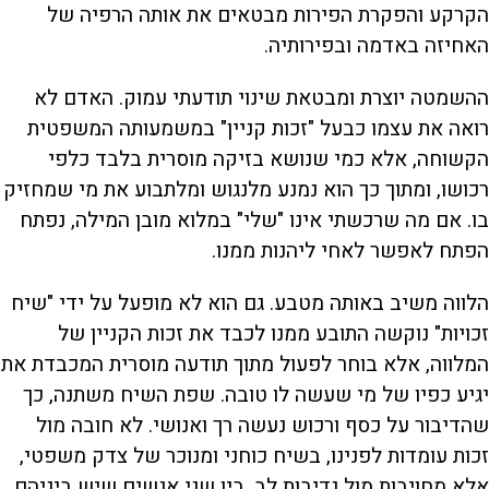
הקרקע והפקרת הפירות מבטאים את אותה הרפיה של
האחיזה באדמה ובפירותיה.
ההשמטה יוצרת ומבטאת שינוי תודעתי עמוק. האדם לא
רואה את עצמו כבעל "זכות קניין" במשמעותה המשפטית
הקשוחה, אלא כמי שנושא בזיקה מוסרית בלבד כלפי
רכושו, ומתוך כך הוא נמנע מלנגוש ומלתבוע את מי שמחזיק
בו. אם מה שרכשתי אינו "שלי" במלוא מובן המילה, נפתח
הפתח לאפשר לאחי ליהנות ממנו.
הלווה משיב באותה מטבע. גם הוא לא מופעל על ידי "שיח
זכויות" נוקשה התובע ממנו לכבד את זכות הקניין של
המלווה, אלא בוחר לפעול מתוך תודעה מוסרית המכבדת את
יגיע כפיו של מי שעשה לו טובה. שפת השיח משתנה, כך
שהדיבור על כסף ורכוש נעשה רך ואנושי. לא חובה מול
זכות עומדות לפנינו, בשיח כוחני ומנוכר של צדק משפטי,
אלא מחויבות מול נדיבות לב, בין שני אנשים שיש ביניהם