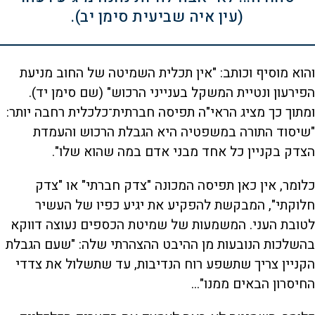
(עין איה שביעית סימן יב).
והוא מוסיף וכותב: "אין תכלית השמיטה של החוב מניעת
הפירעון ונטיית המשקל בענייני הרכוש" (שם סימן יד).
ומתוך כך מציג הראי"ה תפיסה חברתית־כלכלית רחבה יותר:
"שיסוד התורה במשפטיה היא הגבלת הרכוש והעמדת
הצדק בקניין כל אחד מבני אדם במה שהוא שלו".
כלומר, אין כאן תפיסה המכונה "צדק חברתי" או "צדק
חלוקתי", המבקשת להפקיע את יגיע כפיו של העשיר
לטובת העני. המשמעות של שמיטת הכספים נעוצה דווקא
בהשלכות הנובעות מן ההיבט ההצהרתי שלה: "שעם הגבלת
הקניין צריך שתשפע רוח הנדיבות, עד שתשלול את צדדי
החיסרון הבאים ממנו"...