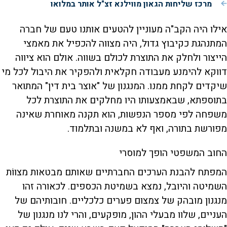
מרכז שליחות הגאון מווילנא זצ"ל אותר במלואו
אילו היה הקב"ה מעוניין להטעים אותנו טעם של חברה
המתנהגת כקיבוץ גדול, היה מצווה להכפיל את מאמצי
הייצור ולחלק את התוצרת לכולם בשווה. אולם הוא ציווה
דווקא להימנע מעבודה חקלאית ולהפקיר את היבול לכל מי
שיקדים לקחת ממנו. המנגנון של "אוצר בית דין" המתואר
בתוספתא, שבאמצעותו היו מחלקים את התוצרת לכל
משפחה לפי מספר הנפשות, הוא תקנה מאוחרת שאינה
מפורשת בתורה, ואף לא במשנה ובתלמוד.
החוב המשפטי הופך למוסרי
המפתח להבנת הערכים החברתיים שאותם מבטאות מצווֹת
השמיטה והיובל, נמצא בשמיטת הכספים. לכאורה זהו
מנגנון מובהק של צמצום פערים כלכליים. חובותיהם של
העניים, שלוו מבעלי ההון, מופקעים, והרי לנו מנגנון של