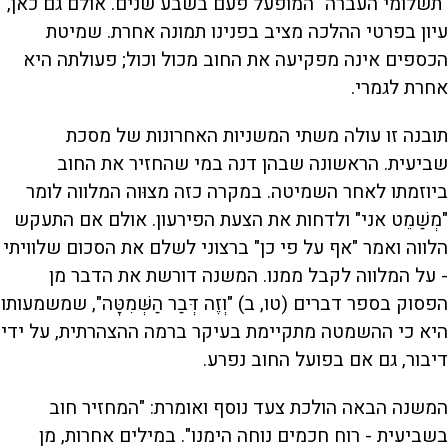
"תשלומי העברה" המופעל פעם בשבע שנים. אולם גם כאן,
עיון בפרטי ההלכה מציב בפנינו תמונה אחרת. שמיטת
הכספים אינה מפקיעה את החוב מכול וכול; פעולתה היא
אחרת לגמרי.
תובנה זו עולה משתי המשניות האחרונות של מסכת
שביעית. הראשונה שבהן דנה במי שהחזיר את החוב
ביוזמתו לאחר השמיטה. במקרה כזה מצוּוה המלווה לומר
"מְשַׁמֵט אני" ולדחות את הצעת הפירעון. אולם אם התעקש
הלווה ואמר "אף על פי כן" ברצוני לשלם את הסכום שלוויתי
- על המלווה לקבל ממנו. המשנה דורשת את הדבר מן
הפסוק בספר דברים (טו, ב) "וְזֶה דְּבַר הַשְּׁמִטָּה", שמשמעותו
היא כי ההשמטה מתקיימת בעיקר ברמה ההצהרתית, על ידי
דיבור, גם אם בפועל החוב נפרע.
המשנה הבאה הולכת צעד נוסף ואומרת: "המחזיר חוב
בשביעית - רוח חכמים נוחה הימנו". במילים אחרות, מן