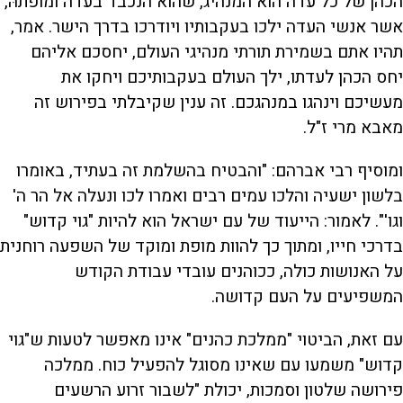
הכהן של כל עדה הוא המנהיג, שהוא הנכבד בעדה ומופתהּ,
אשר אנשי העדה ילכו בעקבותיו ויודרכו בדרך הישר. אמר,
תהיו אתם בשמירת תורתי מנהיגי העולם, יחסכם אליהם
יחס הכהן לעדתו, ילך העולם בעקבותיכם ויחקו את
מעשיכם וינהגו במנהגכם. זה ענין שקיבלתי בפירוש זה
מאבא מרי ז"ל.
ומוסיף רבי אברהם: "והבטיח בהשלמת זה בעתיד, באומרו
בלשון ישעיה והלכו עמים רבים ואמרו לכו ונעלה אל הר ה'
וגו'". לאמור: הייעוד של עם ישראל הוא להיות "גוי קדוש"
בדרכי חייו, ומתוך כך להוות מופת ומוקד של השפעה רוחנית
על האנושות כולה, ככוהנים עובדי עבודת הקודש
המשפיעים על העם קדושה.
עם זאת, הביטוי "ממלכת כהנים" אינו מאפשר לטעות ש"גוי
קדוש" משמעו עם שאינו מסוגל להפעיל כוח. ממלכה
פירושה שלטון וסמכות, יכולת "לשבור זרוע הרשעים