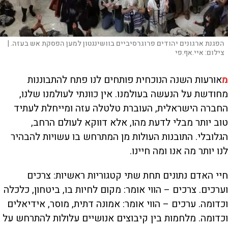
הפגנת ארגונים יהודים פרוגרסיביים בוושינגטון למען הפסקת אש בעזה. |
צילום:
איי.אף.פי
מ
אורעות השנה הנוכחית פותחים לנו פתח להתבוננות
מחודשת על הנעשה בעולמנו. אין כוונתי לעולמנו שלנו,
החברה הישראלית, העוברת טלטלה עזה ומייחלת לעתיד
טוב יותר מבלי לדעת מהו, אלא דווקא לעולם הרחב,
הגלובלי. התובנות העולות מן המתרחש בו עשויות להבהיר
לנו יותר מה אנו ומה חיינו.
חיי האדם נתונים תחת שתי קטגוריות ראשיות: צרכים
וערכים. צרכים – הווי אומר: מקום לחיות בו, ביטחון, כלכלה
וכדומה. ערכים – הווי אומר: אמונה דתית, מוסר, אידיאלים
וכדומה. מלחמות בין קיבוצים אנושיים עלולות להתרחש על