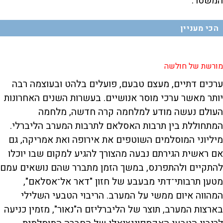
המשטר.
הכי מעניין
מורשת של חולשה
ערכים דתיים, מעצם טבעם, פועלים בלהט ובעוצמה רבה
יותר מאשר ערכי מוסר אנושיים. בעשרות השנים האחרונות
העולם נעשה מודע למלחמה קרה חדשה, מלחמה
המתחוללת בין תרבות האסלאם לתרבות המערב הליברלי.
מיליוני המוסלמים השוטפים את אירופה ואת אמריקה, גם
אם ראשית הגירתם נבעה מהצורך להגיע למקום שבו יוכלו
להתקיים ולהתפרנס, במשך הזמן מתברר שהם נושאים עמם
מטען תרבותי־דתי מבעבע של חזון "דאר אל־אסלאם",
המהווה איום ממשי על המערב. הריבוי הטבעי השלילי
בארצות המערב, תוצר של הליברליזם ה"נאור", מזמין כניעה