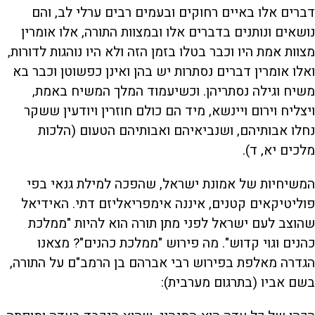
דברים אלו באיים רחוקים ובעמים רבים ערלי לב, והם
נושאים ונותנים בדברים אלו ובמצוות התורה, אלו אומרין
מצוות אמת היו וכבר בטלו בזמן הזה ולא היו נוהגות לדורות,
ואלו אומרין דברים נסתרות יש בהן ואינן כפשוטן וכבר בא
משיח וגילה נסתריהן. וכשיעמוד המלך המשיח באמת,
ויצליח וירום ויינשא, מיד הם כולם חוזרין ויודעין ששקר
נחלו אבותיהם, ושנביאיהם ואבותיהם הטעום (הלכות
מלכים יא, ד).
המשיחיות של אמונת ישראל, שהפכה למילת גנאי בפי
פוליטיקאים קטנים, איננה אימפריאליזם דתי. האידיאל
שהוצב לעם ישראל לפני מתן תורה הוא להיות "ממלכת
כהנים וגוי קדוש". מה פירוש "ממלכת כהנים"? מצאנו
הגדרה מאלפת בפירוש רבי אברהם בן הרמב"ם על התורה,
בשם אביו (בתרגום מערבית):