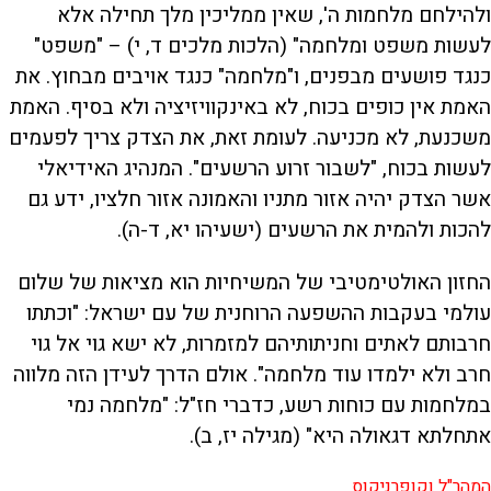
ולהילחם מלחמות ה', שאין ממליכין מלך תחילה אלא
לעשות משפט ומלחמה" (הלכות מלכים ד, י) – "משפט"
כנגד פושעים מבפנים, ו"מלחמה" כנגד אויבים מבחוץ. את
האמת אין כופים בכוח, לא באינקוויזיציה ולא בסיף. האמת
משכנעת, לא מכניעה. לעומת זאת, את הצדק צריך לפעמים
לעשות בכוח, "לשבור זרוע הרשעים". המנהיג האידיאלי
אשר הצדק יהיה אזור מתניו והאמונה אזור חלציו, ידע גם
להכות ולהמית את הרשעים (ישעיהו יא, ד-ה).
החזון האולטימטיבי של המשיחיות הוא מציאות של שלום
עולמי בעקבות ההשפעה הרוחנית של עם ישראל: "וכתתו
חרבותם לאתים וחניתותיהם למזמרות, לא ישא גוי אל גוי
חרב ולא ילמדו עוד מלחמה". אולם הדרך לעידן הזה מלווה
במלחמות עם כוחות רשע, כדברי חז"ל: "מלחמה נמי
אתחלתא דגאולה היא" (מגילה יז, ב).
המהר"ל וקופרניקוס