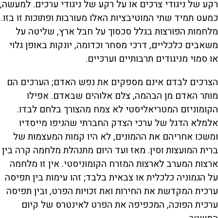
רקע של ניגודי צרכים או על רקע של ניגודי ערכים. למעשה,
כמעט תמיד שתי המוטיבציות האלו מעורבות ופתוכות זו בזו.
מלחמות הפורצות בגלל סכסוך על חבל ארץ, שליטה על
משאבים כלכליים, דרכי מסחר וכדומה, יונקות באופן גלוי
או סמוי מניגודים תרבותיים וערכיים.
הצרכים לבדם אינם מספקים את נפש האדם; הערכים הם
מותר האדם מן הבהמה, צלם אלוהים שבאדם. אפילו
הקומוניזם המטריאליסטי לא צמח מהצורך בלחם לבדו.
אלמלא הדגל של ערכי הצדק החברתי שהניפו מייסדיו
ומשכו אחריהם את ההמונים, לא היו קמות המעצמות של
ברית המועצות וסין. מאז ועד היום מתנהלת מלחמה קרה בין
ארצות המערב לארצות המזרח הקומוניסטי. אין זו מלחמה
על הגמוניה כלכלית או צבאית בלבד; זהו עימות בין תפיסה
ערכית המקדשת את החירות ואת זכויות הפרט, ובין תפיסה
ערכית הפוכה, המכפיפה את הפרט לאינטרס של קיום