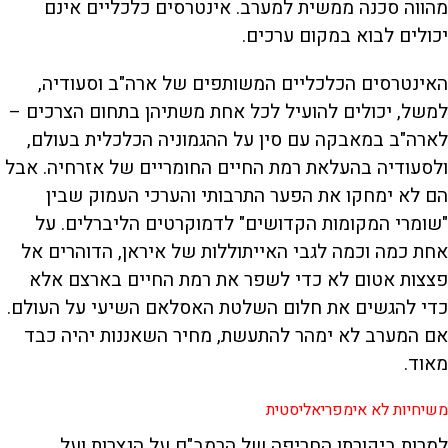
מהווה סכנה ממשית למערב. אינטרסים כלכליים אינם
יכולים לבוא במקום ערכים.
האינטרסים הכלכליים המשותפים של ארה"ב וסעודיה,
למשל, יכולים להועיל לכל אחת משתיהן בתחום הצרכים –
לארה"ב במאבקה עם סין על ההגמוניה הכלכלית בעולם,
ולסעודיה בהעלאת רמת החיים החומריים של אזרחיה. אבל
הם לא ימחקו את הפער התרבותי והערכי העמוק שבין
"שומרי המקומות הקדושים" לדמוקרטים הליברלים. על
אחת כמה וכמה לגבי האייתוללות של איראן, הדוהרים אל
פצצות אטום לא כדי לשפר את רמת החיים בארצם אלא
כדי להגשים את חלום השלטת האסלאם השיעי על העולם.
אם המערב לא ימהר להתעשת, מחיר השאננות יהיה כבד
מאוד.
משיחיות לא אימפריאליסטית
למרות ביקורתו החריפה של הרמב"ם על הנצרות ועל