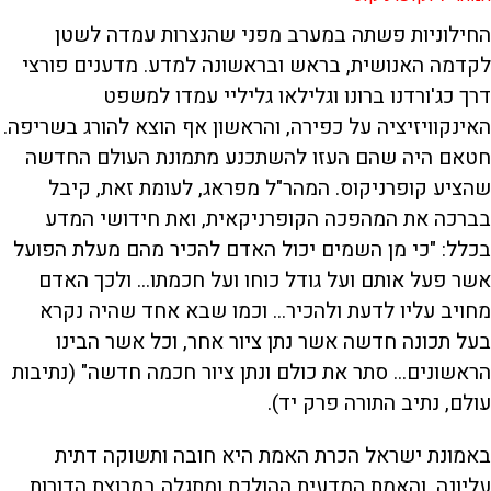
החילוניות פשתה במערב מפני שהנצרות עמדה לשטן
לקדמה האנושית, בראש ובראשונה למדע. מדענים פורצי
דרך כג'ורדנו ברונו וגלילאו גליליי עמדו למשפט
האינקוויזיציה על כפירה, והראשון אף הוצא להורג בשריפה.
חטאם היה שהם העזו להשתכנע מתמונת העולם החדשה
שהציע קופרניקוס. המהר"ל מפראג, לעומת זאת, קיבל
בברכה את המהפכה הקופרניקאית, ואת חידושי המדע
בכלל: "כי מן השמים יכול האדם להכיר מהם מעלת הפועל
אשר פעל אותם ועל גודל כוחו ועל חכמתו... ולכך האדם
מחויב עליו לדעת ולהכיר... וכמו שבא אחד שהיה נקרא
בעל תכונה חדשה אשר נתן ציור אחר, וכל אשר הבינו
הראשונים... סתר את כולם ונתן ציור חכמה חדשה" (נתיבות
עולם, נתיב התורה פרק יד).
באמונת ישראל הכרת האמת היא חובה ותשוקה דתית
עליונה, והאמת המדעית ההולכת ומתגלה במרוצת הדורות