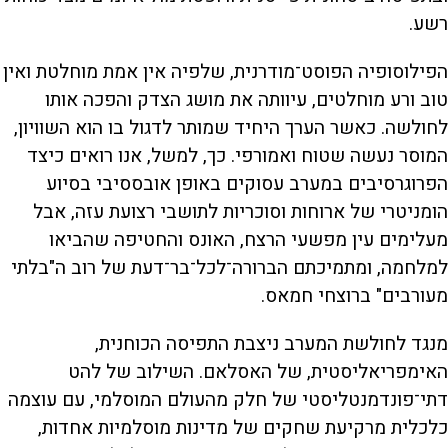
רשע.
הפילוסופיה הפוסט־מודרנית, שלפיה אין אמת מוחלטת ואין
טוב ורע מוחלטים, עיוותה את מושג הצדק והפכה אותו
לחולשה. כאשר הערך היחיד שמותר לדגול בו הוא השוויון,
המוסר נעשה שטוח ואמורפי. כך, למשל, אנו רואים כיצד
הפרוגרסיבים במערב עסוקים באופן אובססיבי בסיוע
הומניטרי של ארוחות וסוכריות לתושבי רצועת עזה, אבל
מעלימים עין מפשעי הרצח, האונס והחטיפה שהביאו
למלחמה, ומתמיכתם הברורה־לכל־בר־דעת של רוב ה"בלתי
מעורבים" ברוצחי חמאס.
מנגד לחולשת המערב ניצבת התפיסה הכוחנית,
האימפריאליסטית, של האסלאם. השילוב של להט
דתי־פונדמנטליסטי של חלק מהעולם המוסלמי, עם עוצמה
כלכלית מרקיעת שחקים של מדינות מוסלמיות אחדות,