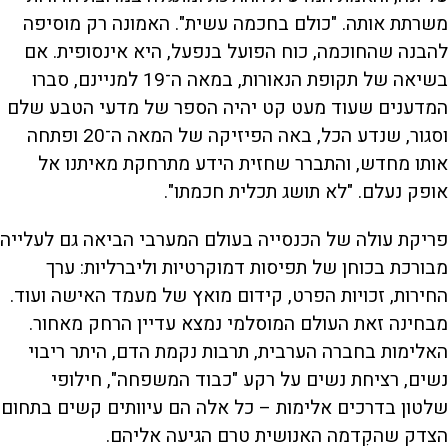
משרתת אותה. "כולם בחכמה עשית". האמונה רק מוסיפה
להבנה שהחוכמה, כוח הפועל בנפעל, היא אינסופית. אם
בשיאה של תקופת הנאורות, במאה ה־19 למניינם, סברו
המדענים שעוד מעט קט יהיה הספר של מדעי הטבע שלם
וסגור, שנדע הכל, באה הפיזיקה של המאה ה־20 ופתחה
אותו מחדש, והתברר שחזית הידע מתרחקת מאיתנו אל
אופק נעלם. "לא תושג תכלית חכמתו".
פריקת עולה של הכנסייה בעולם המערבי הביאה גם לעלייה
מבורכת בכוחן של תפיסות דמוקרטיות וליברליות: ערך
החירות, זכויות הפרט, קידום מואץ של מעמד האישה ועוד.
מבחינה זאת העולם המוסלמי נמצא עדיין הרחק מאחור.
האלימות בחברה הערבית, תרבות נקמת הדם, היתר ריבוי
נשים, רציחת נשים על רקע "כבוד המשפחה", חילופי
שלטון בדרכים אלימות – כל אלה הם עיוותים קשים בתחום
הצדק שהקִדמה האנושית טרם הגיעה אליהם.