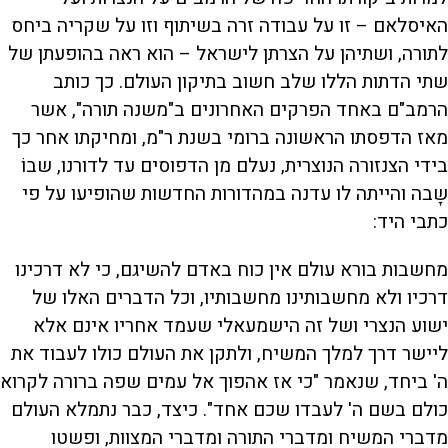
האיסלאם – זו על עבודה זרה בשיתוף וזו על שקריה ביחס
לתורה, ושתיהן על הצרתן לישראל – הוא ראה בהופעתן של
שתי הדתות הללו שלב חשוב בתיקון העולם. כך כותב
הרמב"ם באחד הפרקים האחרונים ב"משנה תורה", אשר
מאז הדפסתו הראשונה ברומי בשנת ר"מ, ומחיקתו אחר כך
בידי הצנזורה הנוצרית, נעלם מן הדפוסים עד לדורנו, שבוֹ
שָבה והייתה לו עדנה במהדורות החדשות שהופיעו על פי
כתבי היד:
מחשבות בורא עולם אין כוח באדם להשיגם, כי לא דרכינו
דרכיו ולא מחשבותינו מחשבותיו, וכל הדברים האלו של
ישוע הנצרי ושל זה הישמעאלי שעמד אחריו אינם אלא
ליישר דרך למלך המשיח, ולתקן את העולם כולו לעבוד את
ה' ביחד, שנאמר "כי אז אהפוך אל עמים שפה ברורה לקרוא
כולם בשם ה' לעבדו שכם אחד". כיצד, כבר נתמלא העולם
מדברי המשיח ומדברי התורה ומדברי המצוות, ופשטו