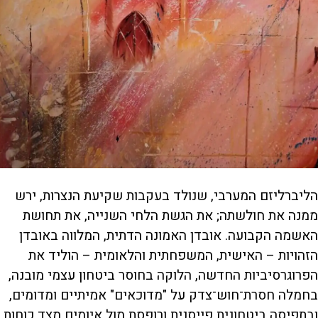
הליברליזם המערבי, שנולד בעקבות שקיעת הנצרות, ירש
ממנה את חולשתה; את הגשת הלחי השנייה, את תחושת
האשמה הקבועה. אובדן האמונה הדתית, המלווה באובדן
הזהויות – האישית, המשפחתית והלאומית – הוליד את
הפרוגרסיביות החדשה, הלוקה בחוסר ביטחון עצמי מובנה,
בחמלה חסרת־חוש־צדק על "מדוכאים" אמיתיים ומדומים,
ובתפיסה ביטחונית פייסנית ורופסת מול איומים מצד כוחות