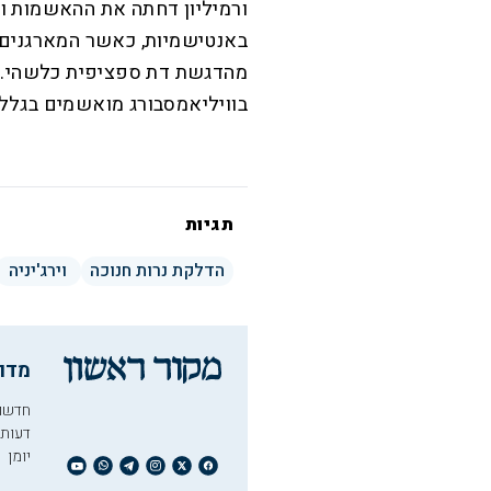
ורמיליון דחתה את ההאשמות 
באנטישמיות, כאשר המארגנים ה
מהדגשת דת ספציפית כלשהי. "ז
בוויליאמסבורג מואשמים בגלל נ
תגיות
הדלקת נרות חנוכה
וירג'יניה
מדו
חדשו
דעות
יומן