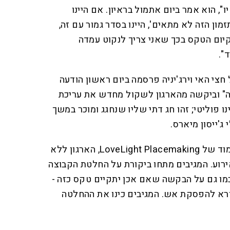
", הוא אמר ביום אתמול בראיון. אם היינו
זמון הזה לא מתאים', היינו בסדר גמור עם זה,
קיום הטקס בכך שאני צריך לנקוט עמדה
".
צי האי וירג'יניה פרסמה ביום ראשון הודעה
" וביקשה מהארגון לשקול מחדש את עריכת
ו פוליטי; זהו חג דתי שליו שנחגג ומוכר במשך
ג'ייסון מיארס.
גולשים בפייסבוק גם הגיבו בעמוד של LoveLight Placemaking, הארגון ללא
רוע. המגיבים מתחו ביקורת על החלטת הקבוצה
מו גם על הבקשה שאם אכן יתקיים טקס כזה -
ורא להפסקת אש. המגיבים כינו את ההחלטה