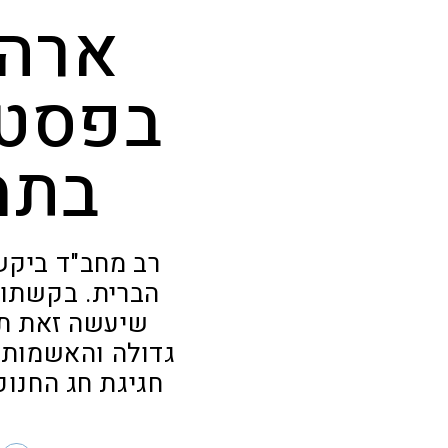
ארה"
בפסטי
בתמ
רב מחב"ד ביקש 
הברית. בקשתו 
שיעשה זאת תח
גדולה והאשמות ב
חגיגת חג החנוכ