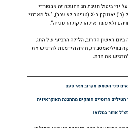
על ידי ביטול חגיגת חג החנוכה זה אבסורדי
ואנטישמי", אמר יאנגקין אתמול (ב') יאנגקין ב-X (טוויטר לשעבר), "על מארגני
הם ולאפשר את הדלקת החנוכייה".
ביום ראשון הקרוב, הלילה הרביעי של החג,
קה בוויליאמסבורג, תהיה הזדמנות להדגיש את
להדגיש את הדת.
נראים פני השמש מקרוב מאי פעם
 הטילים הרוסיים חומקים מההגנה האוקראינית
זצ"ל אותר במלואו