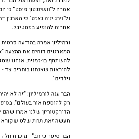
למרות זאת, הצעתו של הבר נדח
אמרה ל"וושינגטון פוסט" כי ה
ול"וירג'יניה גאזט" כי הארגון 
אחרות להופיע בפסטיבל.
ורמיליון אמרה בהודעה פרטית ל
המארגנים דוחים את ההצעה "א
להשתתף בו-זמנית. אנחנו עוסק
להיראות שאנחנו בוחרים צד - 
וילדים".
הבר ענה לורמיליון: "זה לא יה
רק להוספת אור בעולם". בסופו 
הדירקטוריון שלנו אמרו שהם י
תעשה זאת תחת שלט שקורא 
הבר סיפר כי חב"ד מוכרת חלה 