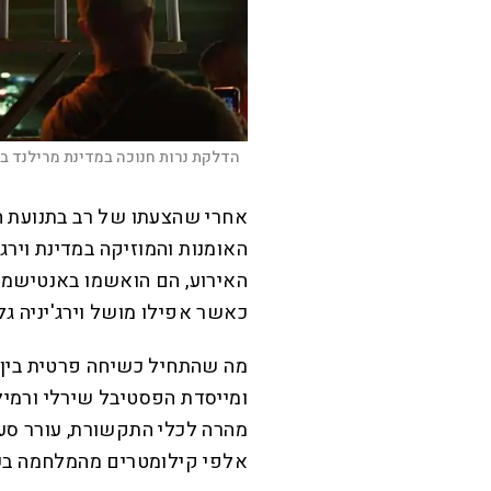
הדלקת נרות חנוכה במדינת מרילנד בא
אחרי שהצעתו של רב בתנועת ח
האומנות והמוזיקה במדינת וירג
האירוע, הם הואשמו באנטישמיות
כאשר אפילו מושל וירג'יניה גל
מה שהתחיל כשיחה פרטית בין הר
ומייסדת הפסטיבל שירלי ורמיל
מהרה לכלי התקשורת, עורר סער
אלפי קילומטרים מהמלחמה בעז