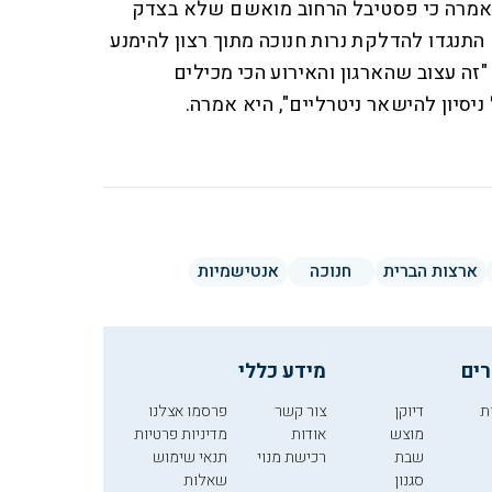
ואמרה כי פסטיבל הרחוב מואשם שלא בצדק
תנגדו להדלקת נרות חנוכה מתוך רצון להימנע
ה עצוב שהארגון והאירוע הכי מכילים
יסיון להישאר ניטרליים", היא אמרה.
ארצות הברית
חנוכה
אנטישמיות
רים
מידע כללי
ת
דיוקן
צור קשר
פרסמו אצלנו
מוצש
אודות
מדיניות פרטיות
שבת
רכישת מנוי
תנאי שימוש
סגנון
שאלות