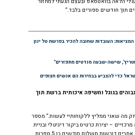
לי הלאה בוואטסאפ ובעצם הגעתי למחזור
ים תוך חודשים ספורים בלבד.”
מציאות: העובדות שחובה להכיר בפרשת טל ינון
טריץ', שישה-שבעה מנדטים מתפזרים"
שראל כדי להצביע בבחירות הם אנשים חצופים
בוהים בגוגל וחשיפה איכותית ברשת תוך
וק מה שאני ממליץ ללקוחותיי לעשות.” מספר
ו. “מדובר ב2 דברים מרכזיים – יצירת כרטיס ביקור דיגיטלי ובניית
אתר אינטרנט. רוב חברות בניית אתרים דורשות תשלום חודשים בן 5 ספרות