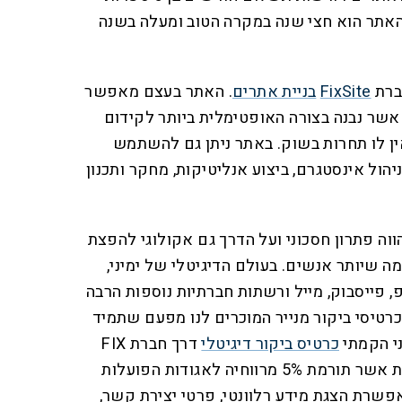
האתר הוא חצי שנה במקרה הטוב ומעלה בשנה
ברת
FixSite
בניית אתרים
. האתר בעצם מאפשר
 אשר נבנה בצורה האופטימלית ביותר לקידום
אין לו תחרות בשוק. באתר ניתן גם להשתמש
ניהול אינסטגרם, ביצוע אנליטיקות, מחקר ותכנון
הווה פתרון חסכוני ועל הדרך גם אקולוגי להפצת
 שיותר אנשים. בעולם הדיגיטלי של ימיני,
 פייסבוק, מייל ורשתות חברתיות נוספות הרבה
כרטיסי ביקור מנייר המוכרים לנו מפעם שתמיד
ני הקמתי
כרטיס ביקור דיגיטלי
דרך חברת FIX
CARD, מדובר בחברה בינלאומית אשר תורמת 5% מרווחיה לאגודות הפועלות
פשרת הצגת מידע רלוונטי, פרטי יצירת קשר,