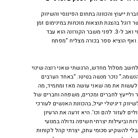
רת ייעוץ והכוונה בתחום הפיננסי והשיווק
ר דוגל בהצגת תוצאות מוכחות במינימום זמן
ובמינימום עלות. הוא בן 52, נשוי ואב ל-3. לפני משבר הקורונה הוא עבד
 ואף הוציא ספר בכורה מצליח “מפתח
לחשב מסלול מחדש, הרגשתי שאני רוצה שינוי
נשמה.” נזכר מנשה בטיטו. “באחד הערבים
 לעשות את מה שאני עושה מאז ומתמיד, מה
זור ולייעץ לחברים ומכרים, משפחה וחברים של
שיווק דיגיטלי יעיל, בהכוונת האנשים לעורכי
לים לעזור להם וכו’. היא זרעה את הרעיון
ות וביעילות יצרתי חשיפה גדולה במנועי
לי להשקיע סכומי עתק, יצרתי קהל לקוחות