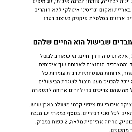
ינות לבחירה, פותחן הברגה איכותי, זוג מיצים
ם באריזת ואקום וגריסיני איטלקי ללא חומרים
ים ארוזים בסלסלת פיקניק בעיצוב רטרו
ובדים שבישול הוא החיים שלהם
 אלא תרפיה ודרך חיים. מי שאוהב לבשל
ם והמצרכים הנחוצים לארוחת שף איכותית
ח, ארוחות משפחתיות רבות עומדות על
יוכל להכניס מעט תיבול לשגרת הבישולים
 מה שהם צריכים כדי להרים ארוחה לתפארת.
ציקה איכותי עם ציפוי קרמי משולב באבן שיש.
תאים לכל סוגי הכיריים. בנוסף במארז יש מגבת
מטבח, יין איכותי, פח שמן זית בוטיק, טחינה אתיופית מלאה, 2 כפות במבוק,
מתכונים.