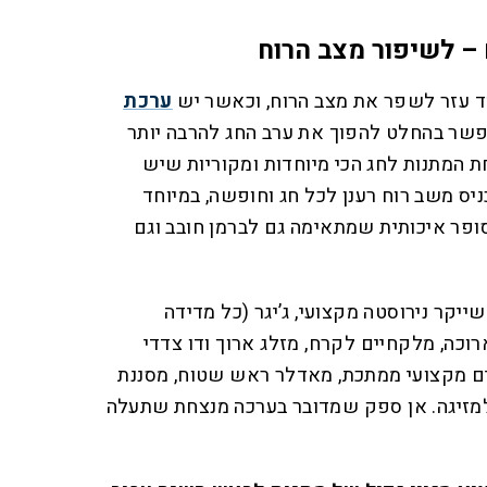
 עזר לשפר את מצב הרוח, וכאשר יש
ערכת
שר בהחלט להפוך את ערב החג להרבה יותר
ת המתנות לחג הכי מיוחדות ומקוריות שיש
יס משב רוח רענן לכל חג וחופשה, במיוחד
ופר איכותית שמתאימה גם לברמן חובב וגם
ם כוללת שייקר נירוסטה מקצועי, ג’יגר (כל מדידה
רוכה, מלקחיים לקרח, מזלג ארוך ודו צדדי
ים מקצועי ממתכת, מאדלר ראש שטוח, מסננת
מנירוסטה למזיגה. אן ספק שמדובר בערכה מנצחת שתעלה