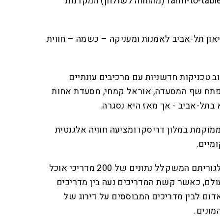
(Claro): מציעה חוויית farm-to-table (מהחווה לשולחן) המקדמת
ה למוזיאון תל-אביב לאמנות ומעניקה – כשמה – חווית
 בשילוב טכניקות חדשניות עם מרכיבים עונתיים
וצרת מקומית. בשנת 2020 פתח שף המסעדה, אוראל קמחי, מסעדת אחות
בתל-אביב - אך מאז היא נסגרה.
George & Jo): ממוקמת במלון דריסקו ומציעה חוויה אלגנטית
מיים.
דירוג La Liste מתבססת על אלגוריתם המשקלל נתונים של 200 מדריכי אוכל
 ברחבי העולם, כאשר קשת המדריכים נעה בין מדריכים
דום לבין מדריכים המבוססים על דירוג של
מונים.