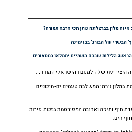
ץ' הבשרי של הבורג' בבנימינה
 הראש: הלילות שבהם השמיים יתמלאו במטאורים
וחכמת במלון נורמן המשלבת טעמים ים-תיכוניים
Man): מסעדת חוף ותיקה ואהובה המפורסמת בזכות פירות
וף הים.