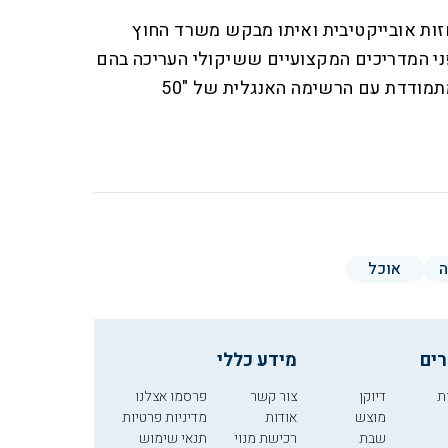
זות אובייקטיבית ואיתו מבקש משרד החוץ
ני המדריכים המקצועיים ששיקולי העריכה בהם
נסתרים מעין הקהל. הרשימה מתמודדת עם הרשימה האנגלית של "50
אוכל
רים
מידע כללי
ת
דיוקן
צור קשר
פרסמו אצלנו
מוצש
אודות
מדיניות פרטיות
שבת
רכישת מנוי
תנאי שימוש