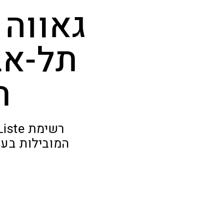
תל-אב
ה