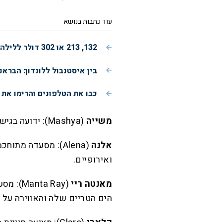
עוד כתבות בנושא
132, 213 או 302 דולר ללילה: איזה מלון בברצלונה נותן הכי הרבה תמורה?
בין איסטנבול ללונדון: הבראנ
כבו את הטלפונים והרימו את
משייה
(Mashya): ידועה בגישה היצירתית שלה למטבח הישראלי המודרני.
אלנה
(Alena): מסעדה מת
ואירופיים.
מאנטה ריי
(ta Ray
הים הטריים שלה והאווירה על ח