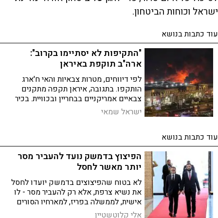
ישראל וכוחות הביטחון.
עוד כתבות בנושא
"התקיפות לא יסתיימו בקרוב":
ארה"ב תוקפת באיראן
לפי דיווחים, מטרות צבאיות והאי ח'ארג
הותקפו. בתגובה, איראן תקפה מתקנים
צבאיים אמריקניים בבחריין ובכוויית. בכיר
אמריקני: "התקיפות הן עונש ולא יסתיימו
ישראל שמאי
בזמן הקרוב". במקביל: דיווחים על תקיפות
צה"ל בלבנון
עוד כתבות בנושא
הפיצוץ בדמשק נועד להעביר מסר
יותר מאשר לחסל
לא בטוח שהפיצוצים בדמשק יועדו לחסל
את נשיא צרפת, אלא רק להעביר מסר - לו
אישית, לממשלה בפריז, למארחיו הסורים
ולתומכיהם באנקרה | האם ניסיון החיסול
אלי קלוטשטיין