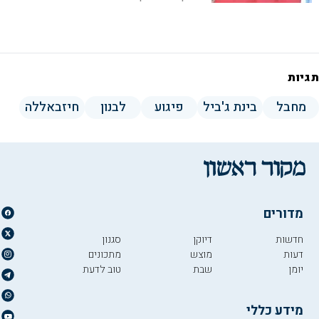
ישפיע על עמדת מנהיגי נאט"ו שמבקרים
היום בטורקיה?
תגיות
מחבל
בינת ג'ביל
פיגוע
לבנון
חיזבאללה
מדורים
חדשות
דיוקן
סגנון
דעות
מוצש
מתכונים
יומן
שבת
טוב לדעת
מידע כללי