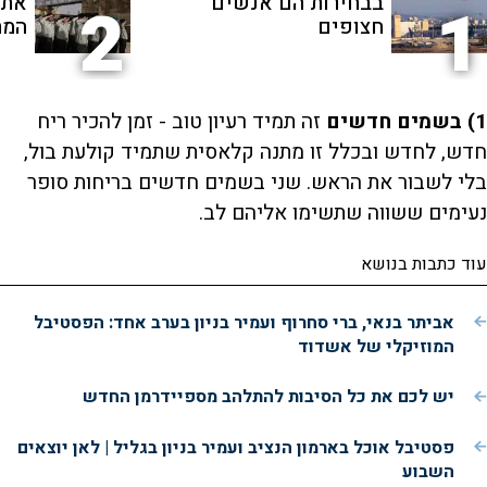
בבחירות הם אנשים
את 
2
1
חצופים
המת
1) בשמים חדשים
זה תמיד רעיון טוב - זמן להכיר ריח
חדש, לחדש ובכלל זו מתנה קלאסית שתמיד קולעת בול,
בלי לשבור את הראש. שני בשמים חדשים בריחות סופר
נעימים ששווה שתשימו אליהם לב.
עוד כתבות בנושא
אביתר בנאי, ברי סחרוף ועמיר בניון בערב אחד: הפסטיבל
המוזיקלי של אשדוד
יש לכם את כל הסיבות להתלהב מספיידרמן החדש
פסטיבל אוכל בארמון הנציב ועמיר בניון בגליל | לאן יוצאים
השבוע