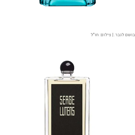
בושם לגבר. |
צילום:
חו"ל