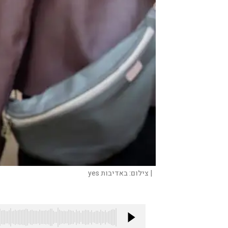
|
צילום:
באדיבות yes