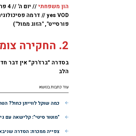
הון משפחתי
yes VOD // דרמה פסיכ
פורסייט", "הזוג ממול")
2. החקירה צומחת שוב
בסדרה ״ברז'רק״ אין דבר חדש
הלב
עוד כתבות בנושא
כמה שוקל לווייתן כחול? הטר
"מוטור סיטי": קלישאה עם ג
צפייה ממכרת: הסדרה שניבאה