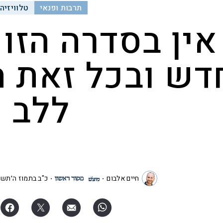
תרבות ופנאי
טלוויזיה
אין בסדרה הזו
דש ובכל זאת ה
ללב
חיים אלבום
כ"ב בתמוז ה׳תשפ