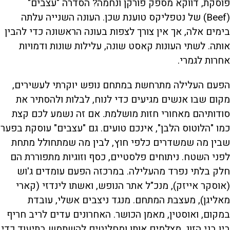
פוסקת, דווקא מספק פורקן ונחמה? הסדרה "עצבים"
(Beef) של נטפליקס טוענת שכן. העונה השנייה עלתה
בימים אלה, אך אין צורך לצפות בעונה הראשונה כדי להבין
אותה. לשתי העונות קאסט שונה, עלילות שונות ודמויות
אחרות לגמרי.
הפעם העלילה מתרחשת במתחם נופש יוקרתי לעשירים,
מקום שבו אנשים מגיעים כדי לנוח, לבלות ולהסתיר את
סודותיהם מאחורי חזות מושלמת. אם זה נשמע לכם קצת
כמו "הלוטוס הלבן", אינכם טועים. גם "עצבים" עוסקת בפער
שבין מה שמשדרים כלפי חוץ, לבין מה שמתחולל מתחת
לפני השטח. ניתוחים פלסטיים, כסף וזוגיות מתפוררת הם
חלק בלתי נפרד מהעלילה. במרכזה הפעם עומדים ג'וש
(אוסקר אייזק), מנכ"ל אתר הנופש, ואשתו לינדזי (קארי
מאליגן), מעצבת המתחם. מנגד ניצבים אשלי, עובדת
במקום, ואוסטין, מאמן הכושר. האחרונים עדים לריב חריף
בין בני הזוג, מצלמים אותו ומחליטים להשתמש בתיעוד כדי