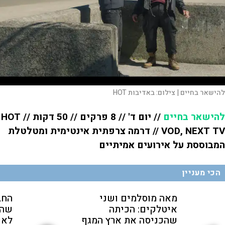
להישאר בחיים |
צילום:
באדיבות HOT
להישאר בחיים
// יום ד' // 8 פרקים // 50 דקות // HOT
VOD, NEXT TV // דרמה צרפתית אינטימית ומטלטלת
המבוססת על אירועים אמיתיים
הכי מעניין
מאה מוסלמים ושני
החב
איטלקים: הכיתה
שהת
שהכניסה את ארץ המגף
לאנ