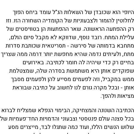
היופי הוא שכובדן של השאלות הנ"ל עומד ביחס הפוך
לחלוטין להומור ולצבעוניות של הקומדיה השחורה הזו. וזו
רק ההפתעה הראשונה. שאר ההפתעות הן בטוויסטים של
עלילת המתח. רובד נוסף, שדווקא לא מקבל סיום הולם,
מתחבא בדמותה של סירשה - תסריטאית שכותבת סדרות
מתח, ולעיתים נדמה שהיא מחפשת יותר דרמה ממה שצריך
בחיים רק כדי שיהיה לה חומר לכתיבה. באירועים
שפוקדים אותן היא משתמשת בסדרה שלה, שמצטלמת
ממש במקביל, וזה לפעמים מסייע להן ולפעמים מסבך
אותן - ובכל מקרה גורם לנו לחשוב על כתיבה שבוראת
מציאות ולהפך.
הכתיבה השנונה והמצחיקה, הבימוי הנפלא שמצליח לברוא
בכל סצנה עולם פנטסטי וצבעוני והדמויות החד־פעמיות של
שלוש הנשים הללו, ועוד כמה שתגלו לבד, מייצרים מסע