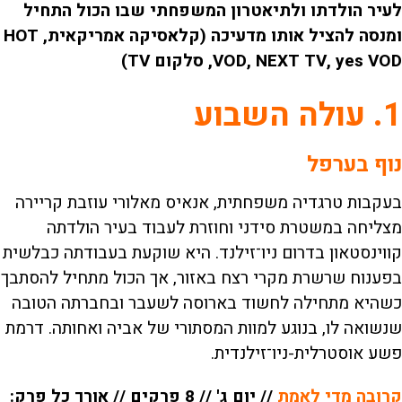
לעיר הולדתו ולתיאטרון המשפחתי שבו הכול התחיל
ומנסה להציל אותו מדעיכה (קלאסיקה אמריקאית, HOT
VOD, NEXT TV, yes VOD, סלקום TV)
1. עולה השבוע
נוף בערפל
בעקבות טרגדיה משפחתית, אנאיס מאלורי עוזבת קריירה
מצליחה במשטרת סידני וחוזרת לעבוד בעיר הולדתה
קווינסטאון בדרום ניו־זילנד. היא שוקעת בעבודתה כבלשית
בפענוח שרשרת מקרי רצח באזור, אך הכול מתחיל להסתבך
כשהיא מתחילה לחשוד בארוסה לשעבר ובחברתה הטובה
שנשואה לו, בנוגע למוות המסתורי של אביה ואחותה. דרמת
פשע אוסטרלית-ניו־זילנדית.
קרובה מדי לאמת
// יום ג' // 8 פרקים // אורך כל פרק: