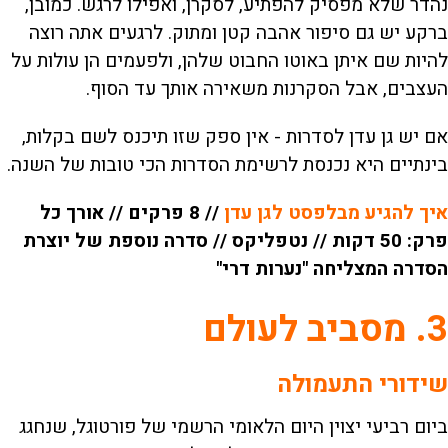
נהדר שלא מפסיק להפתיע, לסקרן, ואפילו לרגש. כמובן,
ברקע יש גם סיפור אהבה קטן ומתוק. לרגעים אתה רוצה
להיות שם איתן באוטו החבוט שלהן, ולפעמים הן עולות על
העצבים, אבל הסקרנות משאירה אותך עד הסוף.
אם יש גן עדן לסדרות - אין ספק שזו תיכנס לשם בקלות,
בינתיים היא נכנסת לרשימת הסדרות הכי טובות של השנה.
איך להגיע מבלפסט לגן עדן
// 8 פרקים // אורך כל
פרק: 50 דקות // נטפליקס // סדרה נוספת של יוצרת
הסדרה המצליחה "נערות דרי"
3. מסביב לעולם
שידורי התעמולה
ביום רביעי יצוין היום הלאומי הרשמי של פורטוגל, שנחגג