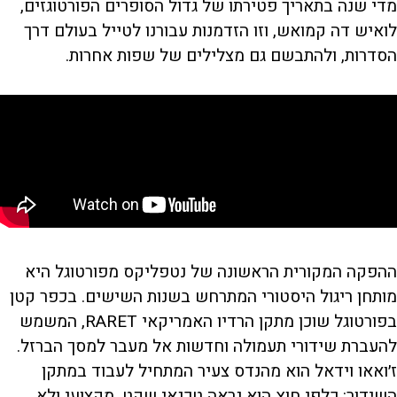
מדי שנה בתאריך פטירתו של גדול הסופרים הפורטוגזים,
לואיש דה קמואש, וזו הזדמנות עבורנו לטייל בעולם דרך
הסדרות, ולהתבשם גם מצלילים של שפות אחרות.
ההפקה המקורית הראשונה של נטפליקס מפורטוגל היא
מותחן ריגול היסטורי המתרחש בשנות השישים. בכפר קטן
בפורטוגל שוכן מתקן הרדיו האמריקאי RARET, המשמש
להעברת שידורי תעמולה וחדשות אל מעבר למסך הברזל.
ז׳ואאו וידאל הוא מהנדס צעיר המתחיל לעבוד במתקן
השידור: כלפי חוץ הוא נראה טכנאי שקט, מקצועי ולא