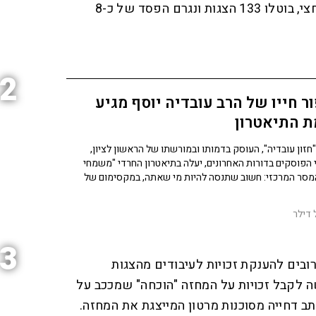
"שאגת הארי", שארך כחודש וחצי, בוטלו 133 הצגות ונגרם הפסד של כ-8
2
ר חייו של הרב עובדיה יוסף מגיע
ת התיאטרון
חזון עובדיה", העוסק בדמותו ובמורשתו של הראשון לציון,
מגדולי הפוסקים בדורות האחרונים, יעלה בתיאטרון החרדי "משמחי
המסר המרכזי: חשוב שתנסה להיות מי שאתה, במקסימום של
דילר
3
ובים להענקת זכויות לעיבודים מהצגות
 לקבל זכויות על המחזה "הוכחה" שמככב על
תב דחייה מסוכנות מרטון המייצגת את המחזה.