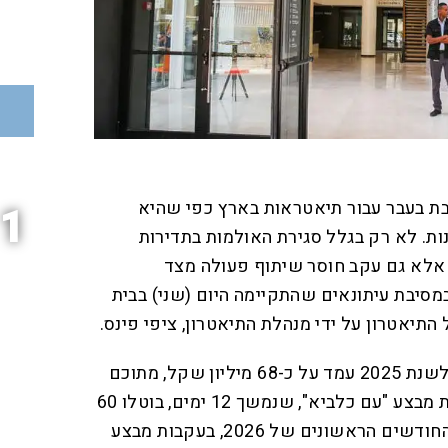
ת בעבר עבור תיאטראות בארץ כפי שהיא
1
ת. לא רק בגלל סגירת האולמות בתדירות
, אלא גם עקב חוסר שיתוף פעולה מצד
מסיבת עיתונאים שהתקיימה היום (שני) בבית
 התיאטרון על ידי מנהלת התיאטרון, ציפי פינס.
מחזור ההכנסות של התיאטרון לשנת 2025 עמד על כ-68 מיליון שקל, מתוכם
כ-75% הכנסות עצמיות. בעקבות מבצע "עם כלביא", שנמשך 12 ימים, בוטלו 60
הצגות במהלך 2025. בארבעת החודשים הראשונים של 2026, בעקבות מבצע