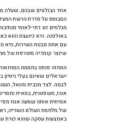
אחד הבולטים שבהם, שעלה ממש
המבוסס על סדרת הרשת המצליח
מגלמים זוג דתי-לאומי מנתיבו
באולפנה. היא כיועצת והוא כא
עם אחת מבנות השירות, היא מח
שיוצר קומדיה מוטרפת של ממש,
המחזה פותח בחממת המחזאות ש
ישראלים שאינם בעלי ניסיון ב
לבמה. לצד מכבית וחנאל, השנה
אגוז, משפטנית, במאית ותסרי
אמיתית אותה שמעה אגוז מפי סב
של מלחמת העולם השנייה, ראש 
באמצעות עסקה שהוא כורת עם 