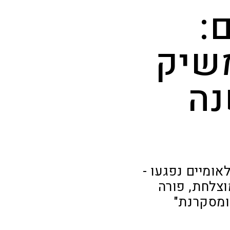
:
משיק
נה
לאומיים נפגעו -
2 כטובה: "עונה מוצלחת, פורה
ומסקרנת"