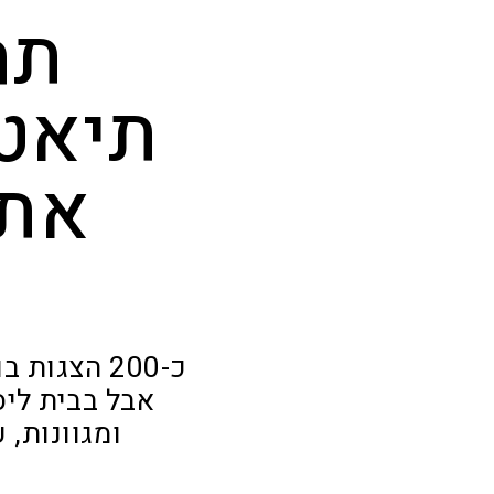
תח
תיאטר
את 
כ-200 הצג
ומגוונות,