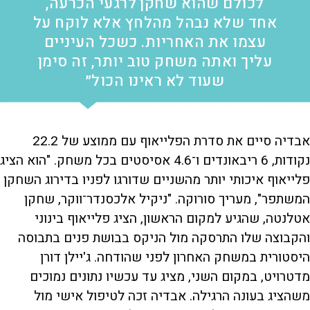
לכולם שהוא שחקן לרגעי הכרעה,
אחד שלא נבהל מהלחץ אלא לוקח על
עצמו את האחריות. כשכל העיניים
עליך ואתה משחק טוב יותר, זה סימן
שעוד לא ראינו הכול״
אבדיה סיים את סדרת הפלייאוף עם ממוצע של 22.2
נקודות, 6 ריבאונדים ו־4.6 אסיסטים בכל משחק. "הוא הציג
פלייאוף איכותי יותר מהשניים שדורגו לפניו בדירוג השחקן
המשתפר", מעריך סורוקה. "ניקיל אלכסנדר־ווקר, שחקן
אטלנטה, שהגיע למקום הראשון, הציג פלייאוף בינוני
והקבוצה שלו התרסקה מול הניקס בבושת פנים בתבוסה
היסטורית במשחק האחרון לפני שהודחה. ג'יילן דורן
מדטרויט, במקום השני, מציג עד עכשיו נתונים נמוכים
משהציג בעונה הרגילה. אבדיה זכה לטיפול אישי מול