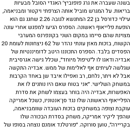
בשנה שעברה את גרג פופוביץ׳ האגדי הסובל מבעיות
בריאות. על המגרש מוביל אותה הצרפתי ויקטור ומבניאמה,
עילוי כדורסל בן 22 המתנשא לגובה 2.26 שחגג גם הוא
הופעת פלייאוף ראשונה. הספרס הגיעו למפגש אחרי עונה
מצוינת שהם סיימו במקום השני בקונפרנס המערבי
הקשוח, בזכות מאזן עונתי נהדר של 62 ניצחונות לעומת 20
הפסדים בלבד. הספרס התכוננו היטב לדומיננטיות של
אבדיה ודאגו לו ל״טיפול מיוחד״, שכלל גישה אגרסיבית
שגלשה לעיתים אף לאלימות של ממש. אבדיה התקשה
אבל לא ויתר, נלחם, רב ואפילו איבד שן באחד הקרבות
במשחק השלישי. ״אני בטוח שאם היו נותנים לו את
האפשרות, אבדיה היה בוחר בעצמו לשחק את סדרת
הפלייאוף הראשונה שלו נגד סן־אנטוניו, כשכל אמריקה
עוקבת וצופה במשחקים בזכות העובדה שוומבניאמה,
שהפך ליקיר אמריקה, משחק בסדרת הבכורה שלו
בקריירה״, טוען סורוקה. ״פורטלנד אומנם נוצחה בסופו של