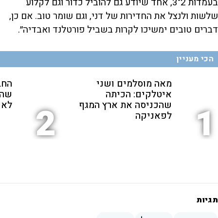
בעמדות 2־3, אחד שיודע גם להוביל כדור וגם לקלוע
שלשות ולנצל את החדירות של דני, וגם שומר טוב. אם כן,
דברים טובים ימשיכו לקרות בשביל פורטלנד ואבדיה״.
הכי מעניין
מאה מוסלמים ושני
החב
איטלקים: הכיתה
שהת
שהכניסה את ארץ המגף
לאנ
2
1
לפאניקה
תגיות