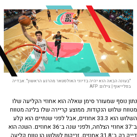
"בעונה הבאה הוא יהיה בדיוני האולסטאר מהרגע הראשון". אבדיה
בפלייאוף |
צילום:
AFP
נתון נוסף שמעורר סימן שאלה הוא אחוזי הקליעה שלו
מטווח שלוש הנקודות. ממוצע קריירה שלו בליגה מטווח
השלוש הוא 33.3 אחוזים, אבל לפני שנתיים הוא קלע
ב־37 אחוזי הצלחה, ולפני שנה ב־36 אחוזים. השנה הוא
דייק רק ב־31.8 אחוזים. זריקות לשלוש הן טווח קליעה