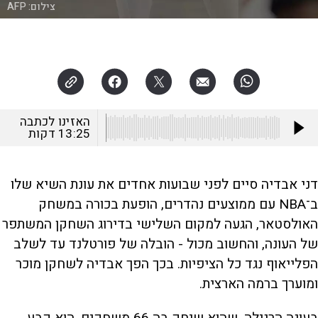
צילום:
AFP
האזינו לכתבה
13:25
דקות
דני אבדיה סיים לפני שבועות אחדים את עונת השיא שלו
ב־NBA עם ממוצעים נהדרים, הופעת בכורה במשחק
האולסטאר, הגעה למקום השלישי בדירוג השחקן המשתפר
של העונה, והחשוב מכול - הובלה של פורטלנד עד לשלב
הפלייאוף נגד כל הציפיות. בכך הפך אבדיה לשחקן מוכר
ומוערך ברמה הארצית.
בעונה הרגילה, שהוא שיחק בה 66 משחקים, הוא קבע