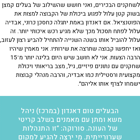
לשחקנים הבכירים, ואני חושש שהשילוב של בעלים קמצן
בשוק קטן עלול לפגוע ביכולת של הקבוצה למצות את
הפוטנציאל. אם דאנדון באמת יתגלה כחסכן כרוני, אבדיה
עלול לפתח תסכול מכך שלא מגיע רכש איכותי יותר. זה
עלול להוביל אותו בשנה השנייה להתחיל להביע רצון לעזוב,
ואז יחפשו קבוצה שתרצה את שירותיו. אני מאמין שיהיו
הרבה הצעות. אני לא חושב שיש היום בליגה יותר מ־15
שחקנים עם נתונים פיזיים, גיל, מצב בריאותי ויכולת
מקצועית ורסטילית כמו אבדיה, והרבה מנהלי קבוצות
ישמחו לצרף אותו אליהם״.
הבעלים טום דאנדון (במרכז) ניהל
משא ומתן עם מאמנים בשלב קריטי
של העונה. סורוקה: "זו התנהלות
שערורייתית. מי ירצה להגיע למקום