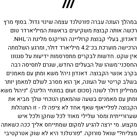
במהלך העונה עברה פורטלנד עצמה שינוי גדול. בסוף מרץ
רכשה אותה קבוצת משקיעים בראשות המיליארדר טום
דאנדון, בעלי קבוצת קרוליינה הוריקנס מליגת ה־NHL.
הרכישה מוערכת בכ־4.2 מיליארד דולר, ומרגע השלמתה
אין שקט. חדשות לבקרים מתפרסמות ידיעות על סגנונו
החסכני־משהו של הבעלים החדש, שגרם לתסיסה רבה
בקרב אנשי הקבוצה. דאנדון ניהל משא ומתן עם מאמנים
בשלב קריטי של העונה, אך הוא מסרב לשלם למאמן יותר
ממיליון דולר לשנה (סכום זעום במונחי הליגה). ״ניהול משא
ומתן עם מאמנים בשעה שהמאמן הנוכחי שלך מביא את
הקבוצה לפלייאוף שאף אחד לא ציפה לו - זו התנהלות
שערורייתית ומסר שלילי מאוד לכל שחקן ולכל איש
מקצוע. מי ירצה להגיע למקום שמתייחס אליך ככה כשאתה
מצליח?״ שואל סורוקה. ״פורטלנד היא לא שוק אטרקטיבי