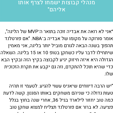
מנהלי קבוצות ישמחו לצרף אותו
אליהם"
״אני לא רואה את אבדיה זוכה בתואר ה־MVP של הליגה",
אומר סורוקה על מקומו של אבדיה ב־NBA. "אם פורטלנד
תהפוך בשנה הבאה לגורם מוביל יותר בליגה, אני מאמין
שיתחילו לדבר עליו כשחקן בטופ 10 או 15 בליגה. השאלה
הגדולה היא איזה חיזוק יגיע לקבוצה בקיץ הזה ובקיץ הבא
כדי שהיא תוכל להתקדם, וזה גם יקבע את תקרת הזכוכית
שלו.
"יש הרבה דיווחים שיאניס עשוי להגיע. לטעמי זו תהיה
טעות גדולה כי שניהם משחקים באותו הסגנון. קשה לדעת
כמה טוב יחזור לילארד בגיל 36, אחרי שנה בחוץ בגלל
פציעה. לא ברור אם פורטלנד תצליח למצוא שחקן טוב