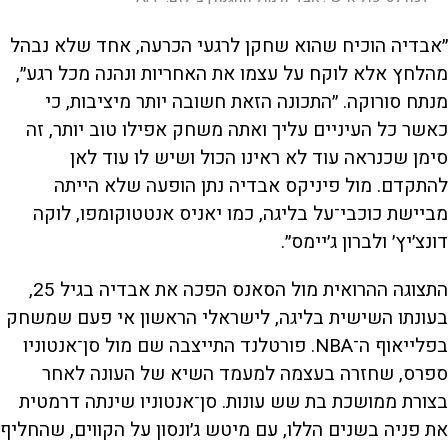
״אבדיה הוכיח שהוא שחקן לרגעי הכרעה, אחד שלא נבהל
מהלחץ אלא לוקח על עצמו את האחריות ונהנה מכל רגע״,
מנתח סורוקה. ״התכונה הזאת חשובה יותר מיציבות, כי
כאשר כל העיניים עליך ואתה משחק אפילו טוב יותר, זה
סימן שכנראה עוד לא ראינו הכול ושיש לו עוד לאן
להתקדם. מול פיניקס אבדיה נתן הופעה שלא הייתה
מביישת כוכבי־על בליגה, כמו יאניס אנטטוקומפו, לוקה
דונצ׳יץ׳ ולברון ג׳יימס״.
התצוגה ההרואית מול הסאנס הפכה את אבדיה בגיל 25,
בעונתו השישית בליגה, לישראלי הראשון אי פעם שמשחק
בפלייאוף ה־NBA. פורטלנד התייצבה שם מול סן־אנטוניו
ספרס, שחזרה בעצמה למעמד השיא של העונה לאחר
בצורת ממושכת בת שש עונות. סן־אנטוניו שינתה דרמטית
את פניה בשנים הללו, עם מיטש ג׳ונסון על הקווים, שהחליף