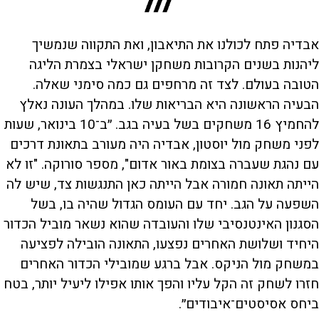
אבדיה פתח לכולנו את התיאבון, ואת התקווה שנמשיך
ליהנות בשנים הקרובות משחקן ישראלי בצמרת הליגה
הטובה בעולם. לצד זה מרחפים גם כמה סימני שאלה.
הבעיה הראשונה היא הבריאות שלו. במהלך העונה נאלץ
להחמיץ 16 משחקים בשל בעיה בגב. ״ב־10 בינואר, שעות
לפני משחק מול יוסטון, אבדיה היה מעורב בתאונת דרכים
עם נהגת שעברה בצומת באור אדום", מספר סורוקה. "זו לא
הייתה תאונה חמורה אבל הייתה כאן התנגשות צד, שיש לה
השפעה על הגב. יחד עם העומס הגדול שהיה בו, בשל
הסגנון האינטנסיבי שלו והעובדה שהוא נשאר מוביל הכדור
היחיד ושלושת האחרים נפצעו, התאונה הובילה לפציעה
במשחק מול הניקס. אבל ברגע שמובילי הכדור האחרים
חזרו לשחק זה הקל עליו והפך אותו אפילו ליעיל יותר, בטח
ביחס אסיסטים־איבודים״.