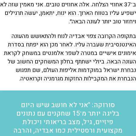
ב־37 אחוזי הצלחה. אלה אחוזים טובים. אני מאמין שזה לא
ישפיע עליו בטווח הארוך. הוא ינוח, יתאמן, יעשה תרגילים
ויחזור טוב יותר לעונה הבאה״.
בתקופה הקרובה צפוי אבדיה לנוח ולהתאושש מהעונה
האינטנסיבית שעברה עליו. לאחר מכן הוא יפתח בסדרת
אימונים אישיים במטרה לשפר אלמנטים במשחק לקראת
העונה הבאה. ביולי ישתתף בחלון המשחקים החשוב של
נבחרת ישראל במוקדמות אליפות העולם, שם תפגוש
הנבחרת את המקבילות החזקות מגרמניה וקרואטיה.
סורוקה: "אני לא חושב שיש היום
בליגה יותר מ־15 שחקנים עם נתונים
פיזיים, גיל, מצב בריאותי ויכולת
מקצועית ורסטילית כמו אבדיה, והרבה