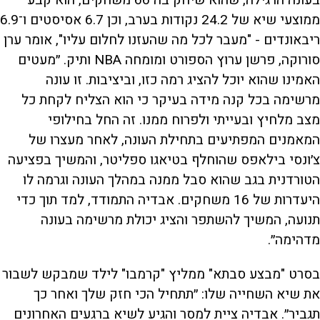
ממוצעי שיא של 24.2 נקודות בערב, וכן 6.7 אסיסטים ו־6.9
ריבאונדים - "מעבר לכל מה שהעזנו לחלום עליו", אומר ערן
סורוקה, פרשן ערוץ הספורט ומומחה NBA ותיק. ״מעטים
האמינו שהוא יוכל להציג רמה כזו, וביציבות. זו עונה
מרשימה בכל קנה מידה בעיקר כי הוא הצליח לקחת כל
מצב מלחיץ ובעייתי ולפרוח ממנו. זה החל בחילופי
המאמנים המפתיעים בתחילת העונה, לאחר מעצרו של
צ׳ונסי בילאפס שהוחלף בטיאגו ספליטר, והמשיך בפציעה
הטורדנית בגב שהוא סבל ממנה במהלך העונה וגרמה לו
היעדרות של 16 משחקים. אבדיה התמודד, למד תוך כדי
תנועה, המשיך להשתפר והציג יכולת מרשימה בעונה
מדהימה״.
בסרט "מבצע סבתא" ממליץ "קרמבו" לילד שמבקש לשבור
את שיא השחייה שלו: ״תתחיל הכי חזק שלך ואחר כך
תגביר״. אבדיה ציית למסר והגיע לשיא ברגעים האחרונים