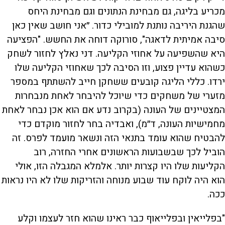
מכריע בליגה, גם מבחינת הנתונים וגם מבחינת היחס
שהגנת היריבה נותנת למובילי כדור. ״אני חושב שאין כאן
סיבה אמיתית לדאגה", סורוקה דוחה את החשש. "הפציעה
היא שהשפיעה על אחוזי הקליעה. דני נאלץ לחזור לשחק
כשהוא עדיין פצוע, וזו הסיבה לכך שאחוזי הקליעה שלו
ירדו. כללי הליגה קובעים ששחקן חייב להשתתף במספר
מזערי של משחקים כדי שיוכל להיבחר לאחת מנבחרות
המצטיינים של העונה (בקרוב נדע אם הוא אכן נבחר לאחת
מחמישיות העונה, ד״מ), ואבדיה בחר לחזור מוקדם כדי
להבטיח שהוא עומד בתנאי הזה ונשאר מועמד לפרס. זה
הוביל לכך שבשבועות הראשונים אחרי החזרה, רוב
הקליעות שלו היו קצרות יותר. אלמלא המגבלה הזו, אולי
הוא היה לוקח עוד שבוע מנוחה והזריקות שלו לא היו נראות
ככה.
"בפלייאין ובפלייאוף כבר ראינו שהוא חזר לעצמו וקלע