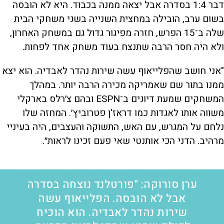
דבר 1:4 בסדרה אבל יצאה ממנה בכבוד. היא לא הובסה
בשום ערב, הובילה במחצית השנייה בשני משחקי הבית
שלה ב־15 הפרש, חזרה מפיגור גדול גם במשחק האחרון,
ולא היה חסר הרבה שתנצח בעוד משחק אחד לפחות.
"אני חושב שהפלייאוף עשה שירות נהדר לאבדיה. הוא יצא
ממנו בתור שם שאמריקה מכירה הרבה יותר. במהלך
המשחקים שמעת דיונים ב־ESPN ובהם צ׳רלס בארקלי
משווה אותו לאגדות כמו דראז'ן פטרוביץ׳. המחזה שלו
נלחם על המגרש, עם האש, התשוקה והעצבים, היה בעיניי
מרהיב. הדני הכי אותנטי שאי פעם זכינו לראות״.
ערן סורוקה: "פורטלנד נוצחה בסדרה
אבל לא הובסה. הפלייאוף עשה
שירות נהדר לאבדיה. הוא הוכיח