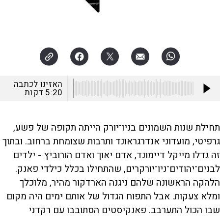
צילום:
EPA
האזינו לכתבה
5:20
דקות
תחילת שנות השמונים בניו־יורק הייתה תקופה של פשע,
גרפיטי, מועדוני אנדרגראונד ותרבות שצומחת ברחוב. ובתוך
זה גדלו מייקל דיימונד, אדם יאוך ואדם הורוביץ - ילדים
לבנים־יהודים־ניו־יורקרים, שהתחילו בכלל כילדי פאנק.
הלהקה הראשונה שלהם ניגנה הארדקור מהיר, מלוכלך
ומלא צעקות. אבל התפוח הגדול של אותם ימים היה מקום
שבו הכול התערבב. פאנקיסטים הסתובבו עם רקדני