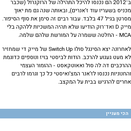
ב־2012 הם נכנסו להיכל התהילה של הרוקנרול (שכבר
מכניס בשעריו עוד ז'אנרים), ובאותה שנה גם מת יאוך
מסרטן בגיל 47 בלבד. עבור רבים זה סימן את סוף הסיפור.
מייק D ואד־רוק הודיעו שלא תהיה המשכיות ללהקה בלי
MCA - החלטה ששמרה על המורשת שלהם שלמה.
לאחרונה יצא הסינגל סולו Switch Up של מייק די שמחזיר
לא מעט געגוע להרכב. הודות לביסטי בויז ונוספים כדוגמת
ההרכבים דה לה סול ואאוטקאסט - ההומור העצמי
והחנוניות נכנסו לז'אנר המצ'ואיסטי כל כך וגרמו לרבים
אחרים להרגיש בבית על המקצב.
הכי מעניין