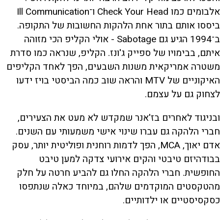
אלבומים כמו Check Your Head ו־Ill Communication
ביססו אותם בתור אחת הלהקות החשובות של התקופה.
ב־1994 הגיע גם Sabotage - אולי הקליפ הכי מזוהה
איתם, בבימויו של ספייק ג'ונז. הקליפ, שנראה כמו סדרת
משטרה אמריקאית משנות השבעים, הפך לאחד הקליפים
האיקוניים של MTV והראה שוב כמה הביסטי בויז ידעו
לצחוק גם על עצמם.
ובניגוד לאחרים בז'אנר שמקדש לא מעט את הצעירים,
חברי הלהקה גם עברו שינוי אישי משמעותי עם השנים.
אדם יאוך, MCA, הפך לדמות רוחנית ופוליטית יותר, עסק
בבודהיזם טיבטי והקים אירועי צדקה למען טיבט
החופשית. חברי הלהקה החלו גם להביע חרטה על חלק
מהטקסטים המוקדמים שלהם, במיוחד כאלה שנתפסו
כסקסיסטיים או ילדותיים.