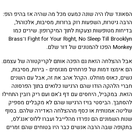
הסאונד שלו היה שונה כמעט מכל מה שהיה אז בהיפ הופ:
הרבה גיטרות, השפעות רוק ברורות, מסיבות, אלכוהול,
בדיחות מטופשות וצעקות לתוך המיקרופון. שירים כמו
Fight for Your Right, No Sleep Till Brooklyn ו־Brass
Monkey הפכו להמנונים של דור שלם.
אבל ההצלחה הזאת גם הפכה אותם לקריקטורה של עצמם.
הם אימצו דמות של פרחחים מוגזמים - בירות, מסיבות,
נשים, כאוס מוחלט. הקהל אהב את זה, אבל עם השנים
חברי הלהקה הודו שהם הרגישו כלואים בתוך הפרסונה
הזאת. במקביל, היחסים עם דף ג'אם ועם ריק רובין התחילו
להסתבך. הביסטי בויז הרגישו שהם לא מקבלים מספיק
שליטה אמנותית או כסף מההצלחה האדירה שלהם. בסוף
שנות השמונים הם נפרדו מהלייבל ועברו ללוס־אנג’לס,
בתקופה שבה הרבה אנשים כבר היו בטוחים שהם זמרים