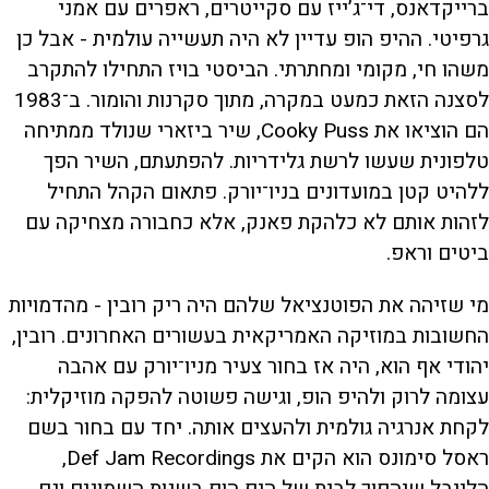
ברייקדאנס, די־ג’ייז עם סקייטרים, ראפרים עם אמני
גרפיטי. ההיפ הופ עדיין לא היה תעשייה עולמית - אבל כן
משהו חי, מקומי ומחתרתי. הביסטי בויז התחילו להתקרב
לסצנה הזאת כמעט במקרה, מתוך סקרנות והומור. ב־1983
הם הוציאו את Cooky Puss, שיר ביזארי שנולד ממתיחה
טלפונית שעשו לרשת גלידריות. להפתעתם, השיר הפך
ללהיט קטן במועדונים בניו־יורק. פתאום הקהל התחיל
לזהות אותם לא כלהקת פאנק, אלא כחבורה מצחיקה עם
ביטים וראפ.
מי שזיהה את הפוטנציאל שלהם היה ריק רובין - מהדמויות
החשובות במוזיקה האמריקאית בעשורים האחרונים. רובין,
יהודי אף הוא, היה אז בחור צעיר מניו־יורק עם אהבה
עצומה לרוק ולהיפ הופ, וגישה פשוטה להפקה מוזיקלית:
לקחת אנרגיה גולמית ולהעצים אותה. יחד עם בחור בשם
ראסל סימונס הוא הקים את Def Jam Recordings,
הלייבל שיהפוך לבית של היפ הופ בשנות השמונים וגם