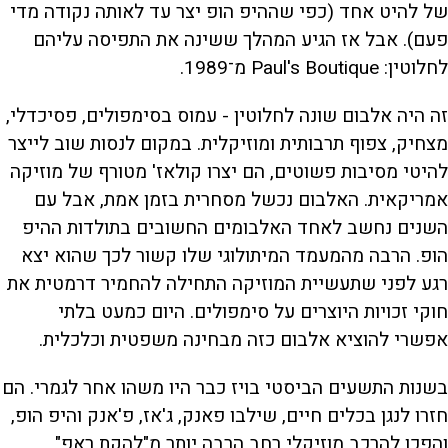
של להיט אחד (כפי שההיפ הופ יצר עד לאותה נקודה מדי
פעם). אבל אז הגיע המהלך ששינה את התפיסה עליהם
לחלוטין: Paul's Boutique מ־1989.
זה היה אלבום שונה לחלוטין - עמוס בסימפולים, פסיכדלי,
מצחיק, צפוף תרבותית ומוזיקלית. במקום לנסות שוב לייצר
להיטי מסיבות פשוטים, הם יצרו קולאז' מטורף של מוזיקה
אמריקאית. האלבום נכשל מסחרית בזמן אמת, אבל עם
השנים נחשב לאחד האלבומים החשובים בתולדות ההיפ
הופ. הרבה מהמעמד המיתולוגי שלו קשור לכך שהוא יצא
רגע לפני שתעשיית המוזיקה התחילה להחמיר דרמטית את
חוקי זכויות היוצרים על סימפולים. היום כמעט בלתי
אפשרי להוציא אלבום כזה מבחינה משפטית וכלכלית.
בשנות התשעים הביסטי בויז כבר היו משהו אחר לגמרי. הם
חזרו לנגן בכלים חיים, שילבו פאנק, ג'אז, פ'אנק והיפ הופ,
והפכו להרכב מוזיקלי רחב הרבה יותר מ"להקת ראפ".