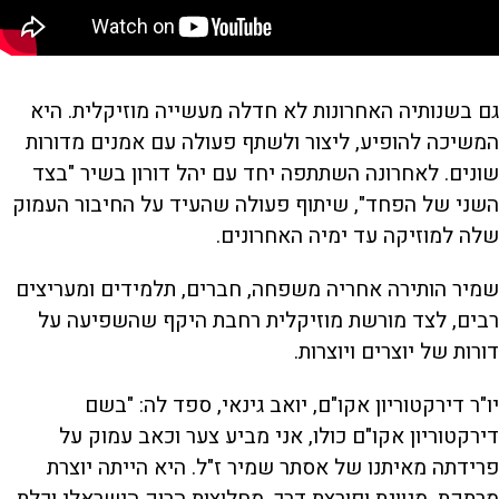
גם בשנותיה האחרונות לא חדלה מעשייה מוזיקלית. היא
המשיכה להופיע, ליצור ולשתף פעולה עם אמנים מדורות
שונים. לאחרונה השתתפה יחד עם יהל דורון בשיר "בצד
השני של הפחד", שיתוף פעולה שהעיד על החיבור העמוק
שלה למוזיקה עד ימיה האחרונים.
שמיר הותירה אחריה משפחה, חברים, תלמידים ומעריצים
רבים, לצד מורשת מוזיקלית רחבת היקף שהשפיעה על
דורות של יוצרים ויוצרות.
יו"ר דירקטוריון אקו"ם, יואב גינאי, ספד לה: "בשם
דירקטוריון אקו"ם כולו, אני מביע צער וכאב עמוק על
פרידתה מאיתנו של אסתר שמיר ז"ל. היא הייתה יוצרת
מרתקת, מגוונת ופורצת דרך, מחלוצות הרוק הישראלי וכלת