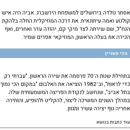
אסתר נולדה בירושלים למשפחת הירשברג. אביה היה איש
קולנוע ואמה עיתונאית. את דרכה המוזיקלית החלה בלהקת
הנח"ל, שם שירתה לצד מיקי קם, יהודה עדר ואחרים, ואף
הכירה את בעלה הראשון, המוזיקאי אפרים שמיר.
הכי מעניין
בתחילת שנות ה־70 פרסמה את שירה הראשון, "עברתי רק
כדי לראות", וב־1982 הוציאה את האלבום "במקום הכי נמוך
בתל אביב", שנחשב לנקודת הפריצה המשמעותית שלה.
במהלך השנים המשיכה ליצור, להקליט ולהופיע, והותירה
אחריה גוף יצירה עשיר ומגוון.
עוד כתבות בנושא