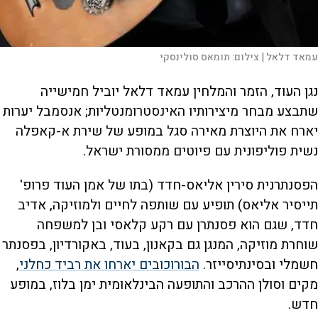
עמאד דלאל |
צילום:
תומאס סולינסקי
נגן העוד, הזמר והמלחין עמאד דלאל יוביל חמישייה
שתבצע מבחר מיצירותיו האינסטרומנטליות; אנסמבל יערות
יארח את היוצרת מאירה סגל במופע של שירת א-קאפלה
נשית פוליפונית עם פיוטים ממסורת ישראל.
הפסנתרנית סירין אליאס-חדד (בתו של אמן העוד פרופ'
תייסיר אליאס) תופיע עם שותפה לחיים ולמוזיקה, אדיב
חדד, שגם הוא פסנתרן עם רקע קלאסי ובן למשפחה
שוחרת מוזיקה, המנגן גם בקאנון, בעוד, באקורדיון, בפסנתר
חשמלי ובסינתיסייזר.
הבורוכובים יארחו את רביד כחלני
,
מקים וסולן ההרכב והתופעה הבינלאומית ימן בלוז, במופע
חדש.