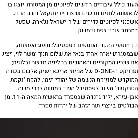
העוד כולל עיבודים חדשים לפיוטים מן המסורת. יוצגו בו
לראשונה לחנים חדשים שיצרו זיו יחזקאל והרב מרדכי
אשכנזי לפיוטים נדירים של ר' ישראל נג'ארה, שפעל
במרחב שבין צפת ודמשק.
בין מופעי המקור הנוספים בפסטיבל: מופע הפתיחה,
שבמסגרתו יארח אהוד בנאי את שלום חנוך ומשה לוי, ויציג
את שיריו המקוריים והאהובים בחליפה חדשה ובלוזית;
ופרויקט ה-D-ONE של אמיתי אריכא ישיק אלבום בכורה
המוקדש למוזיקת הנשמה של יהודי תימן. להקת "נקמת
הטרקטור" תשוב לפסטיבל העוד במחווה לרבי משה
אבן-עזרא, יליד גרנדה שבספרד בראשית המאה ה-11, מן
הבולטים ביוצרי תור הזהב של יהדות ספרד.