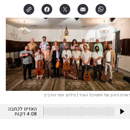
שרת הזהב של פסטיבל העוד |
צילום:
חנני הורביץ
האזינו לכתבה
4:08
דקות