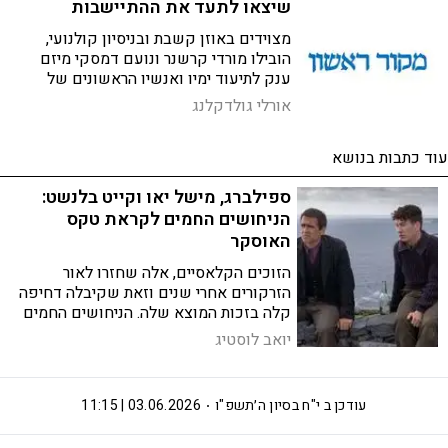
שיצאו לתעד את ההתיישבות
מצוידים באוזן קשבת ובניסיון קולנועי,
הובילו מורדי קרשנר ונועם דמסקי מיזם
ענק לתיעוד ימיו ואנשיו הראשונים של
מפעל ההתיישבות ביהודה, שומרון והגולן.
אורלי גולדקלנג
לקראת עליית האתר לרשת הם מספרים על
המפגשים המרגשים עם דור החלוצים, וגם
עוד כתבות בנושא
על השינויים החברתיים והתרבותיים
שהתחוללו ביישובים לאורך השנים
ספילברג, מישל יאו וקייט בלנשט:
הניחושים החמים לקראת טקס
האוסקר
הזוכים הקלאסיים, אלה שחזרו לאור
הזרקורים אחרי שנים וזאת שקיבלה דחיפה
קלה בזכות המוצא שלה. הניחושים החמים
לקראת טקס פרסי האוסקר 2023
יואב לוסטיג
עודכן ב
י"ח בסיון ה׳תשפ"ו
03.06.2026 | 11:15