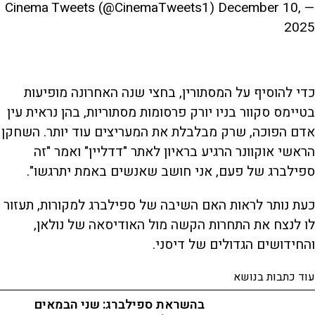
December 10,
— Cinema Tweets (@CinemaTweets1)
2025
כדי להוסיף על המסתורין, בחצי שנה האחרונה מופיעות
בטיימס סקוור בניו יורק פרסומות מסתוריות, בהן נראית עין
אדם הפוכה, שרק מבלבלת את המעריצים עוד יותר. השחקן
הראשי אוקוונר הרגיע בראיון לאתר "דדליין" ואמר "זה
ספילברג של פעם, אני חושב שאנשים באמת יתרגשו".
כעת נותר לראות האם השיבה של ספילברג למקורות, תעזור
לו לנצח את התחרות הקשה מול האודיסאה של נולאן,
והחידושים הגדולים של דיסני.
עוד כתבות בנושא
בהשראת ספילברג: שני הבמאים