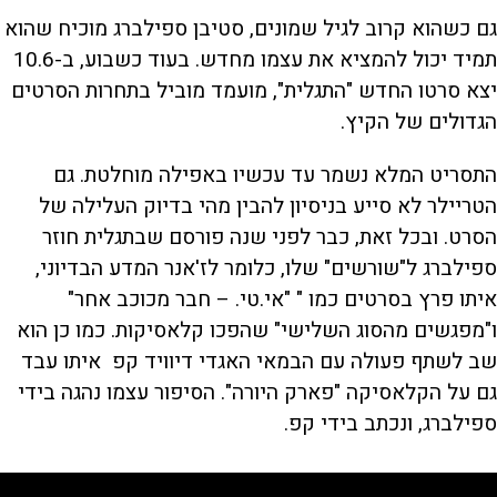
גם כשהוא קרוב לגיל שמונים, סטיבן ספילברג מוכיח שהוא
תמיד יכול להמציא את עצמו מחדש. בעוד כשבוע, ב-10.6
יצא סרטו החדש "התגלית", מועמד מוביל בתחרות הסרטים
הגדולים של הקיץ.
התסריט המלא נשמר עד עכשיו באפילה מוחלטת. גם
הטריילר לא סייע בניסיון להבין מהי בדיוק העלילה של
הסרט. ובכל זאת, כבר לפני שנה פורסם שבתגלית חוזר
ספילברג ל"שורשים" שלו, כלומר לז'אנר המדע הבדיוני,
איתו פרץ בסרטים כמו " "אי.טי. – חבר מכוכב אחר"
ו"מפגשים מהסוג השלישי" שהפכו קלאסיקות. כמו כן הוא
שב לשתף פעולה עם הבמאי האגדי דיוויד קפ איתו עבד
גם על הקלאסיקה "פארק היורה". הסיפור עצמו נהגה בידי
ספילברג, ונכתב בידי קפ.