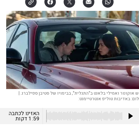
וש אוקונור ואמילי בלאנט ב"התגלית", בבימויו של סטיבן ספילברג. |
לום:
באדיבות טוליפ אנטרטיימנט:
האזינו לכתבה
1:59
דקות