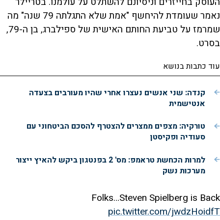
העוסק בחייזרים וניסיונם להשתלט על עולמנו. בטריילר
נאמר שעומדת להיחשף "אמת שלא התגלתה 79 שנה" מה
שמרמז על טביעת החותם האישית של ספילברג, בן ה-79,
בסרט.
עוד כתבות בנושא
קנדה: שני אנשים נעצרו אחרי שהיו מעורבים בצעדה
אנטישמית
טורקיה: מצפים ממצרים להצטרף להסכם הביטחוני עם
סעודיה ופקיסטן
למרות הכחשת טראמפ: מס' 2 בפנטגון ביקש להאיץ ייצור
מערכות נשק
Folks…Steven Spielberg is Back
pic.twitter.com/jwdzHoidfT