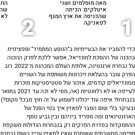
מאה מוסלמים ושני
החב
איטלקים: הכיתה
שהת
שהכניסה את ארץ המגף
לאנ
2
1
לפאניקה
כדי להסביר את הבעייתיות ב"הנוסע המתמיד" וספציפית
בהכנה של ההסכת למונדיאל, אפשר ללכת לפרק ההכנה
על נבחרת ארגנטינה, אלופת העולם המכהנת מ־2022. רוב
הפרק עובר בהעלאת זיכרונות משותפת של השניים
ממונדיאלים קודמים, אזכור של סטטיסטיקות מוכרות
לעייפה או לא רלוונטיות (אה, מסי לא זכה עד 2021 בתואר
בנבחרת? איפה עוד יכולנו לשמוע על זה חוץ מבכל מקום?)
ובעיקר בלי שום הסבר למאזין איך בנוי הסגל של
הארגנטינאים ומה מפריד ביניהם ובין גביע נוסף.
ההתמקדות בסדרת הפרקים רק בנבחרות הגדולות משקפת
תפיסה מחשבתית שאומרת שאין למאזין עניין בשום נבחרת