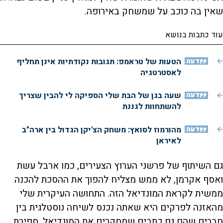
שאין בה כוכב על שמשחק באירופה.
עוד כתבות בנושא
דעה
הטעות של טראמפ: תגובות נקודתיות אינן תחליף
לאסטרטגיה
דעה
שעה בגן של הבת שלי הספיקה לי להבין שצריך
להשתחוות לגננת
דעה
מהורמוז לסואץ: משחק הצ'יקן הגדול בין ארה"ב
לאיראן
גם השיתוף של פרשני הערוץ הצעירים, כמו ארבל עשת
ואסף אקרמן, לא ממש מצליח להפוך את ההסכת להכנה
ממשית לקראת המונדיאל הזה. התחושה העיקרית שלי
מהאזנה לפרקים היא שאתה נכנס לשיחה נוסטלגית בין
חברים שהם גם כתבים שמסקרים את המונדיאל. ספירת