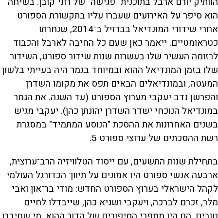
הוותיק יורם ארבל בתוכנית "פגישה" של רוני קובן. בשיחה
הוא סיפר על האירועים שעברו עליו בתקשורת הספורט
אחרי שידורי המונדיאל בברזיל ב־2014, שנחרתו
כטראומטיים. ייאמר כאן שעם כל החיבה לארבל והכבוד
לרזומה העשיר שלו בעשרות שנות שידור ספורט, השידור
שלו בזמן המונדיאל ההוא ובמיוחד בגמר היה בעייתי בלשון
המעטה, ובמונדיאלים הבאים תפס את מקומו השדרן
והפרשן נדב יעקבי מערוץ הספורט (עד השנה. את הגמר
במונדיאל הנוכחי ישדר השדרן יהונתן כהן). יעקבי מגיש
בשנים האחרונות את ההסכת "הנוסע המתמיד" במסגרת
רשת ההסכתים של ערוצי ספורט 5.
בתחילת שנות התשעים, עם ייסוד הטלוויזיה הרב־ערוצית,
ארבעה אנשי ספורט היו אמונים על תיווך הכדורגל העולמי
לקהל הישראלי בערוץ הספורט החדש: מודי בר־און ואבי
מלר, זכרם לברכה, ויעקבי ושגיא כהן, שייבדלו לחיים
טובים. הם היו מספרי הסיפורים של הדור ההוא, מי שחיברו