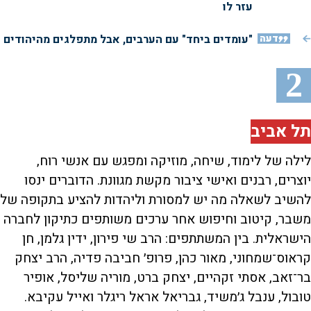
עזר לו
דעה
"עומדים ביחד" עם הערבים, אבל מתפלגים מהיהודים
2
תל אביב
לילה של לימוד, שיחה, מוזיקה ומפגש עם אנשי רוח,
יוצרים, רבנים ואישי ציבור מקשת מגוונת. הדוברים ינסו
להשיב לשאלה מה יש למסורת וליהדות להציע בתקופה של
משבר, קיטוב וחיפוש אחר ערכים משותפים כתיקון לחברה
הישראלית. בין המשתתפים: הרב שי פירון, ידין גלמן, חן
קראוס־שמחוני, מאור כהן, פרופ׳ חביבה פדיה, הרב יצחק
בר־זאב, אסתי זקהיים, יצחק ברט, מוריה שליסל, אופיר
טובול, ענבל ג׳משיד, גבריאל אראל ריגלר ואייל עקיבא.