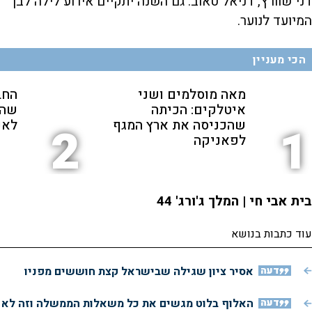
דני שוורץ, דניאל טאוב. גם השנה יתקיים אירוע לילה לבן
המיועד לנוער.
הכי מעניין
מאה מוסלמים ושני
החב
איטלקים: הכיתה
שהת
שהכניסה את ארץ המגף
לאנ
2
1
לפאניקה
בית אבי חי | המלך ג'ורג' 44
עוד כתבות בנושא
דעה
אסיר ציון שגילה שבישראל קצת חוששים מפניו
דעה
האלוף בלוט מגשים את כל משאלות הממשלה וזה לא