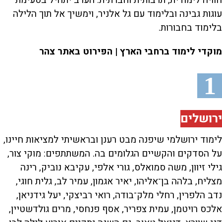
חוויה לימודית, תרבותית וחברתית. הערב יתחיל בטעימת
עוגות גבינה ובלימוד עם גל אלניר, וימשיך אל תוך הלילה
בלימוד בחבורות.
מוקדי לימוד ברחבי הארץ | הפירוט באתר צהר
1
ירושלים
לימוד ירושלמי שיפנה מבט רענן ובראשיתי למציאות חיינו,
על הסדקים והקשיים הגלומים בה. המשתתפים: מוקי צור,
גילי זיוון, משה סמואלס, גורי אלפי, עקיבא נוביק, רינה
מצליח, בלהה בן־אליהו, יאיר אגמון, עמיר לב, גלית חוגי,
נדב הלפרין, רחלי מלק־בודה, רואי רביצקי, יעל גידניאן,
אלכס רויטמן, עמית צפריר, אסף פנחסי, מרים גולדשטיין,