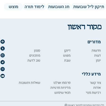
תיקון ליל שבועות
חג השבועות
לימוד תורה
מוצש
מדורים
חדשות
דיוקן
סגנון
דעות
מוצש
מתכונים
יומן
שבת
טוב לדעת
מידע כללי
צור קשר
פרסמו אצלנו
שאלות ותשובות
אודות
מדיניות פרטיות
רכישת מנוי
תנאי שימוש
כל הזכויות שמורות למקור ראשון ⓒ