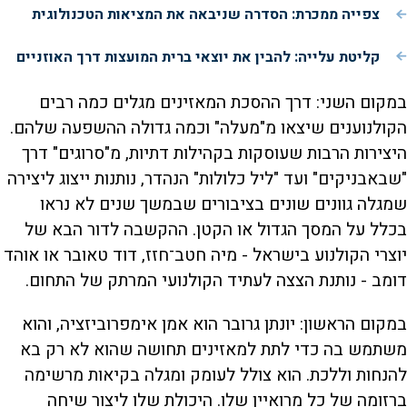
צפייה ממכרת: הסדרה שניבאה את המציאות הטכנולוגית
קליטת עלייה: להבין את יוצאי ברית המועצות דרך האוזניים
במקום השני: דרך ההסכת המאזינים מגלים כמה רבים
הקולנוענים שיצאו מ"מעלה" וכמה גדולה ההשפעה שלהם.
היצירות הרבות שעוסקות בקהילות דתיות, מ"סרוגים" דרך
"שבאבניקים" ועד "ליל כלולות" הנהדר, נותנות ייצוג ליצירה
שמגלה גוונים שונים בציבורים שבמשך שנים לא נראו
בכלל על המסך הגדול או הקטן. ההקשבה לדור הבא של
יוצרי הקולנוע בישראל - מיה חטב־חזז, דוד טאובר או אוהד
דומב - נותנת הצצה לעתיד הקולנועי המרתק של התחום.
במקום הראשון: יונתן גרובר הוא אמן אימפרוביזציה, והוא
משתמש בה כדי לתת למאזינים תחושה שהוא לא רק בא
להנחות וללכת. הוא צולל לעומק ומגלה בקיאות מרשימה
ברזומה של כל מרואיין שלו. היכולת שלו ליצור שיחה