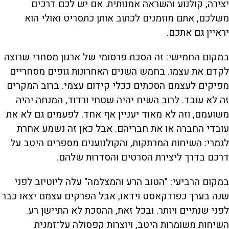
יצירה, קולנוע והשראה אמנותית. אם יש לכם דרכים
משלכם, אתם מוזמנים לכתוב אותן כתסריט ואולי הוא
יראיין גם אתכם.
במקום החמישי: זה הסכת פרסומי של ארגון מסחרי שרוצה
לקדם את עצמו. בחמש השנים האחרונות גופים מסחריים
מפיקים לעצמם הסכתים ככלי קידום עצמי. ברוב המקרים
זה לא עובד. לרוב השיח יהיה שטחי ורדוד, המנחה יהיה
משועמם, וזה לא מאוד יעניין אף אחד. לפעמים גם לא את
עובדי החברה או את חבריהם. אבל כאן זה נשמע אחרת
לגמרי: השיחות המרתקות, והקולנוענים מספרים היטב על
דרכם בדרך ליצירת הסרטים והסדרות שלהם.
במקום הרביעי: "הטוב הרע והמצלמה" עלה ליוטיוב לפני
שנה בערך כפודקאסט וידאו, אבל הפרקים עצמם יצאו כבר
לפני שנתיים ויותר. ובכל זאת, ההסכת לא התיישן רע.
השיחות משומרות היטב, ויוצרות קפסולה על־זמנית