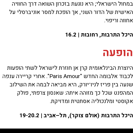
במחול הישראלי; היא נוגעת בזכרון השואה דרך החוויה
האישית של הדור השני, אך הופכת למסר אוניברסלי על
אחווה וריפוי.
היכל התרבות, רחובות | 16.2
הופעה
היוצרת הבינלאומית קרן אן חוזרת לישראל לשתי הופעות
לכבוד אלבומה החדש "Paris Amour". אחרי קריירה ענפה
שנעה בין פריז לניו־יורק, היא מביאה לבמה את השילוב
המהפנט שכל כך מזוהה איתה: שאנסון צרפתי, פולק
אקוסטי ומלנכוליה אסתטית ומדויקת.
היכל התרבות (אולם צוקר), תל–אביב | 19-20.2