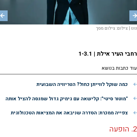
נונו |
אלון עדר |
תומר יוסף |
צילום:
אסף אמדורסקי |
צילום:
צילום:
צילום מסך
צילום:
בר שבתאי
אנצ'ו ג'וש, ג'יני
יורם אלוש
רחבי העיר אילת | 1-3.1
עוד כתבות בנושא
כמה שוקל לווייתן כחול? הטריוויה השבועית
"מוטור סיטי": קלישאה עם גימיק גדול שמנסה להציל אותה
צפייה ממכרת: הסדרה שניבאה את המציאות הטכנולוגית
2. הופעה