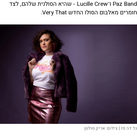
Paz Band ו־Lucille Crew - שהיא הסולנית שלהם, לצד
חומרים מאלבום הסולו החדש Very That.
גל דה פז |
צילום:
אריק סולטן