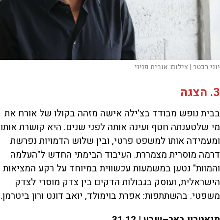
יוני רכטר |
צילום:
אורית פניני
3. הצגה
בבית נופש מבודד בצ'ילה אישה מזהה בקולו של אורח את
מי שלטענתה חטף ועינה אותה לפני שנים. היא קושרת אותו
ומעמידה אותו למשפט פרטי, ובין שלוש הדמויות נפרשת
דרמה מוסרית מצמררת. העיבוד הבימתי החדש ל"העלמה
והמוות" נטען במשמעות עכשווית במיוחד על רקע המציאות
הישראלית, ועוסק בגבולות הדקים בין צדק מוסרי לצדק
משפטי. בהשתתפות: אפרת בוימולד, יואב דונט ורון ביטרמן.
תיאטרון באר–שבע | 31.12