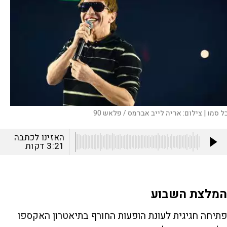
ל סמו |
צילום:
אריה לייב אברמס / פלאש 90
האזינו לכתבה
3:21
דקות
המלצת השבוע
פתיחה חגיגית לעונת הופעות החורף בתיאטרון האקספו