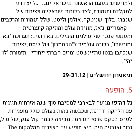
ולמורשתו: בפעם הראשונה בישראל ינוגנו כל יצירותיו
למקלדת ותזמורת, לצד בכורות ישראליות ויצירות של
שנברג, בלוך, שניטקה, אולמן וליסט. שלל תזמורות והרכבים
– קאמריים, ג'אז, מוזיקת עולם ומוזיקה קונצרטית –
ומפגשי פסגה של סולנים מובילים. באירועים: תערוכת "באך
ומורשתו", בכורה עולמית ל״הקסמרון״ של ליסט, יצירות
שנכתבו בגטו טרזיינשטט ומיזם חברתי ייחודי - תזמורת "לו
יהי".
תיאטרון ירושלים | 29-31.12
5. הופעה
גל דה־פז מגיעה לבארבי למסיבת סוף שנה אזרחית חגיגית
עם הלהקה. דה־פז, שכבשה במות בעולם כולל מועמדות
לפרס בטקס פרסי הגראמי, מביאה לבמה קול ענק, של סול,
גרוב ואנרגיה חיה. היא תופיע עם השירים מהלהקות The