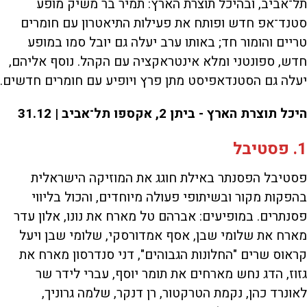
תל־אביב, ובהיכל תוצרת הארץ: תמיר בר משיק מופע
סטנד־אפ חדש ופותח את פעילות התיאטרון עם חומרים
טריים והומור חד; באותו ערב יעלה גם יובל סמו במופע
חדש, ספונטני ומלא אינטראקציה עם הקהל. נוסף אליהם,
יעלה גם הסטנדאפיסט מתן פרץ ויופיע עם חומרים חדשים.
היכל תוצרת הארץ - ביתן 2, אקספו תל־אביב | 31.12
1. פסטיבל
פסטיבל הפסנתר באילת חוגג את המוזיקה הישראלית
בהפקות מקור ובשיתופי פעולה מיוחדים, והכול בליווי
פסנתרים. במופיעים: אברהם טל מארח את נונו, אלון עדר
מארח את שלומי שבן, אסף אמדורסקי, שלומי שבן ויעל
קראוס שרים "החלונות הגבוהים", דני סנדרסון מארח את
גזוז, הדג נחש מארחים את תומר יוסף, עברי לידר שר
לאונרד כהן, נקמת הטרקטור, רן דנקר, שלמה גרוניך,