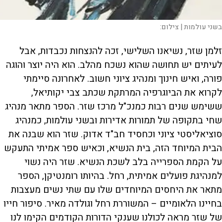
בשני עולמות |
צילום:
זלמן שזר, נשיאנו השלישי, זכה להנצחות נכבדות, אבל
לעיתים יש תחושה שהוא נשכח מהלב. הוא היה יוצר והוגה
פורה, ואיש חינוך ומנהיג ציוני חשוב. לאחרונה סיימתי
לקרוא את הביוגרפיה המרתקת שכתב צבי יקותיאל,
ששימש שנים רבות כמנכ"ל מרכז שזר. הספר מתאר מנהיג
שחי בתקופה של תמורות אדירות ובשני עולמות, כמנהיג
סוציאליסטי ציוני וכחסיד חב"ד אדוק. שזר הוא שבנה את
הבית המיוחד הזה, בית הנשיא, וכאיש ספר אמיתי התעקש
על הקמת הספרייה בלב לשכת הנשיא. שזר היה נשוי
למנהיגת פועלים אמיתית, רחל. בהיותו רומנטיקן, הספר
מתאר את היחסים המיוחדים שלו עם שתי נשים מעצבות
בחיינו הלאומיים – המשוררת רחל וגולדה מאיר. סיפור חייו
של שזר מראה לכולנו שענקי הדורות הקודמים הקימו לנו