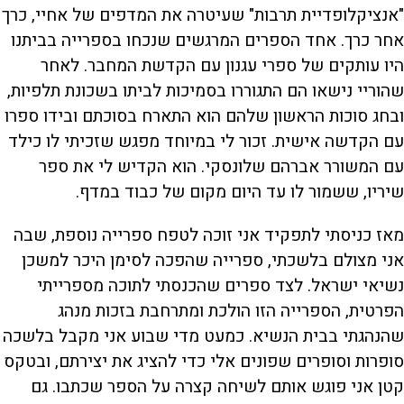
"אנציקלופדיית תרבות" שעיטרה את המדפים של אחיי, כרך
אחר כרך. אחד הספרים המרגשים שנכחו בספרייה בביתנו
היו עותקים של ספרי עגנון עם הקדשת המחבר. לאחר
שהוריי נישאו הם התגוררו בסמיכות לביתו בשכונת תלפיות,
ובחג סוכות הראשון שלהם הוא התארח בסוכתם ובידו ספרו
עם הקדשה אישית. זכור לי במיוחד מפגש שזכיתי לו כילד
עם המשורר אברהם שלונסקי. הוא הקדיש לי את ספר
שיריו, ששמור לו עד היום מקום של כבוד במדף.
מאז כניסתי לתפקיד אני זוכה לטפח ספרייה נוספת, שבה
אני מצולם בלשכתי, ספרייה שהפכה לסימן היכר למשכן
נשיאי ישראל. לצד ספרים שהכנסתי לתוכה מספרייתי
הפרטית, הספרייה הזו הולכת ומתרחבת בזכות מנהג
שהנהגתי בבית הנשיא. כמעט מדי שבוע אני מקבל בלשכה
סופרות וסופרים שפונים אלי כדי להציג את יצירתם, ובטקס
קטן אני פוגש אותם לשיחה קצרה על הספר שכתבו. גם