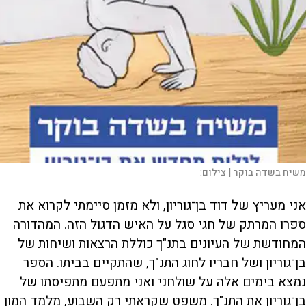
משיח בשדה בוקר |
צילום:
אני מעריץ של דוד בן־גוריון, ולא מזמן סיימתי לקרוא את
ספרו המרתק של חגי סגל על האיש הדגול הזה. המהדורה
המחודשת של העיונים בתנ"ך כוללת הרצאות ושיחות של
בן־גוריון ושל חבריו לחוג התנ"ך, שהתקיים בביתו. הספר
נמצא בימים אלה על שולחני ואני מתפעם מתפיסתו של
בן־גוריון את התנ"ך. משפט שקראתי רק השבוע, מלמד המון