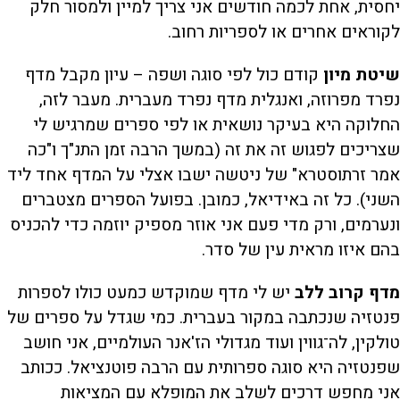
יחסית, אחת לכמה חודשים אני צריך למיין ולמסור חלק
לקוראים אחרים או לספריות רחוב.
שיטת מיון
קודם כול לפי סוגה ושפה – עיון מקבל מדף
נפרד מפרוזה, ואנגלית מדף נפרד מעברית. מעבר לזה,
החלוקה היא בעיקר נושאית או לפי ספרים שמרגיש לי
שצריכים לפגוש זה את זה (במשך הרבה זמן התנ"ך ו"כה
אמר זרתוסטרא" של ניטשה ישבו אצלי על המדף אחד ליד
השני). כל זה באידיאל, כמובן. בפועל הספרים מצטברים
ונערמים, ורק מדי פעם אני אוזר מספיק יוזמה כדי להכניס
בהם איזו מראית עין של סדר.
מדף קרוב ללב
יש לי מדף שמוקדש כמעט כולו לספרות
פנטזיה שנכתבה במקור בעברית. כמי שגדל על ספרים של
טולקין, לה־גווין ועוד מגדולי הז'אנר העולמיים, אני חושב
שפנטזיה היא סוגה ספרותית עם הרבה פוטנציאל. ככותב
אני מחפש דרכים לשלב את המופלא עם המציאות