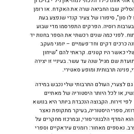
י אותו כילד הלכתי למוזיאון ניל"י בזיכרון
הסליק שבו החביאה שרה את האקדח. או רומן
ו סון", סיפורו של צעיר קנדי שנפצע בעת
בערבות רוסיה. הפרקים התפרסמו מדי שבוע
תוח. לפני כמה שנים רכשתי את הספר בחנות יד
נה כרכים דקים וחד־פעמיים – יומני מעקב
לי כאשר היו קטנים. קראתי להם "שיחון
עדת שם מגיל שנה עד עשר. בעיניי זו יצירה
, פנינה תרבותית ומופע סאטירי.
ם לצערי, העולם התרבותי שלי נכבש במידה
כשיו, או לכל היותר היסטוריה של מאתיים
לפי זירות. הקבוצה הנכבדת ביותר היא בנושא
פרוזה, ספרי היסטוריה, בעיקר מתקופת נאצר
הוא המדף הלבנוני־סורי, ובמרכזו מחקרים על
ב. נאספים מאחור: רומנים עיראקיים וספרי