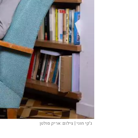
ג'קי חוגי |
צילום:
אריק סולטן