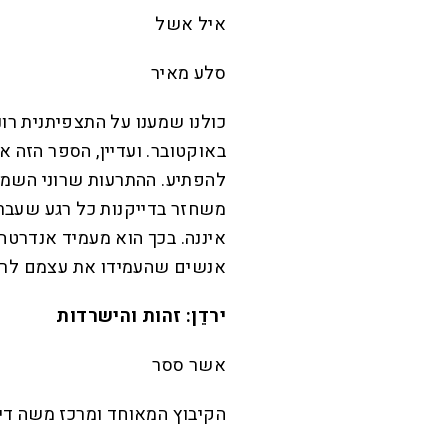
איל אשל
סלע מאיר
באוקטובר. ועדיין, הספר הזה א
להפתיע. ההתרעות שרוני השמ
משחזר בדייקנות כל רגע שעבר
איננה. בכך הוא מעמיד אנדרטה
אנשים שהעמידו את עצמם לרשו
ירדֵן: זהות והישרדות
אשר ססר
הקיבוץ המאוחד ומרכז משה דיי