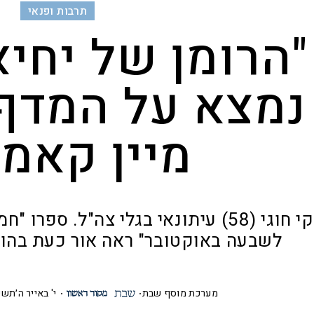
תרבות ופנאי
"הרומן של יחיא
נמצא על המדף 
מיין קאמ
ג'קי חוגי (58) עיתונאי בגלי צה"ל. ס
לשבעה באוקטובר" ראה אור כעת בהוצ
מערכת מוסף שבת
י' באייר ה׳תשפ