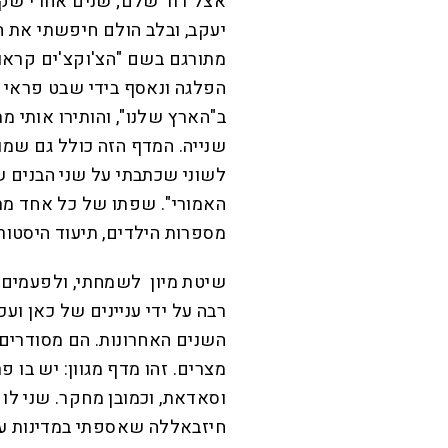
אצל דור שלם; שנים אחרי שקראת
יעקב, ובלב הולם חיפשתי את 
מתורגם בשם "הצ'וקצ'ים קראו ל
הפלגה ונאסף בידי שבט פראי 
ב"הארץ שלנו", והותירו אותי מ
שנייה. המדף הזה כולל גם שמו
לשוני שכתבתי על שני הבנים ש
האמורי". שפתו של כל אחד מתו
מספרות הילדים, תיעוד היסטורי
שיטת מיון לשמחתי, ולפעמים ג
רבה על ידי עניינים של כאן וע
השנים האחרונות. הם מסודרים 
מצרים. זהו מדף מגוון: יש בו 
וסאדאת, וכמובן מחקר. שני לו 
חיזבאללה שאספתי במדינות ער