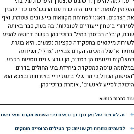
ידענו למה להיערך. חששנו שנצטרך היערכות של בתי
העלמין למאות הרוגים. היה שיח עם הרבש"צים כדי להבין
את הצרכים. דאגנו לפתיחת מקוואות ביישובים שנותרו, ואף
לסידורי ביטחון ייעודיים לטובלות". בה בעת, כבר באותה
שבת, קיבלה רב־סרן במיל' ברוכי־כהן בקשה דחופה להגיע
לשירות מילואים בתפקידה כקצינת נפגעים. היא בוגרת
מחזור א' של המכינה הקדם צבאית "צהלי", ושירתה
כמש"קית נפגעים הן בסדיר, הן שבע שנים נוספות בקבע.
במלחמה גויסה כמפקדת ביחידת בתי החולים בדרום.
"הסיפוק הגדול ביותר שלי בתפקידיי באזרחות ובצבא הוא
היכולת לסייע לאנשים", אומרת ברוכי־כהן.
עוד כתבות בנושא
זה לא ציור של ואן גוך: כך נראים פני השמש מקרוב מאי פעם
לפעמים נותרות רק שניות: כך הטילים הרוסיים חומקים