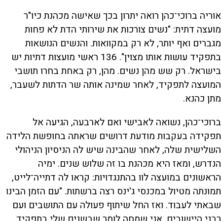
אוריה ברוכי־כהן רואה יתרון בכך שאישה מכהנת כיו"ר
מועצה דתית: "נשים צורכות את שירותי הדת לא פחות
מגברים ואף יותר, לא רק במקוואות. והנשים הנושאות
בתפקיד עושות אותו מצוין". 136 ראשי מועצות דתיות יש
בישראל. רק שש מהן נשים. מהן, רק באחת בחרו תושבי
המועצה לתפקיד, לאחר שמינה אותה שר הדתות לשעבר,
מתן כהנא.
ברוכי־כהן, נשואה לאבישי ואם לארבעה, הגיעה אל
תפקידה בעקבות מודעת דרושים שראתה בחופשת הלידה
השלישית שלה, לאחר שהבינה שיש לה הניסיון הניהולי
הנדרש, ומאז היא מכהנת בו זה שלוש שנים. ימיה
הראשונים במועצה לוו בהתנגדויות: קראו לה דתייה־לייט,
תמונתה מטיול במכנסי ג'ינס רצה ברשתות. "עם הזמן הבינו
שבאתי לעבוד. ואז החל שיתוף פעולה עם התושבים ועם
רבני היישובים. אני שמחה לומר שבשנים שלי בתפקיד