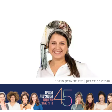
אוריה ברוכי כהן. |
צילום:
אריק סולטן