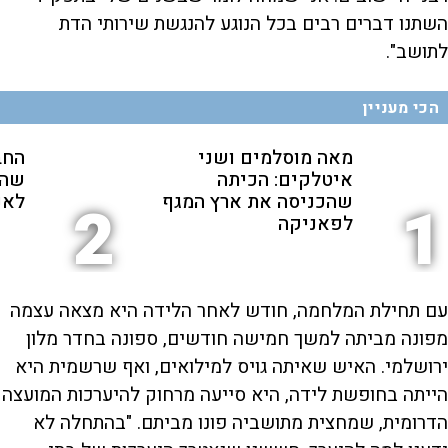
השתנו דברים רבים בכל הנוגע להנגשת שירותי הדת
לתושב".
הכי מעניין
מאה מוסלמים ושני
החב
איטלקים: הכיתה
שהת
שהכניסה את ארץ המגף
לאנ
2
1
לפאניקה
עם תחילת המלחמה, חודש לאחר הלידה היא מצאה עצמה
מפונה מביתה למשך חמישה חודשים, ספונה בחדר מלון
ירושלמי. האיש שאיתה גויס למילואים, ואף שרשמית היא
הייתה בחופשת לידה, היא סייעה מרחוק להיערכות המועצה
הדרומית, שמחצית מתושביה פונו מביתם. "בהתחלה לא