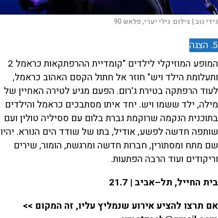
גידי גוב |
צילום:
גילי יערי, פלאש 90
5. הצגה
המופע המוזיקלי לילדים "קומדיית ההרפתקאות כראמל 2
ותעלומת הילד ויש" חוזר אל חתול הקסם האהוב כראמל,
לעוד הרפתקה בטירת ג'רום. הפעם מגיע לטירה האחיין של
מילה, ילד ששמו ויש. יחד איתו מסתבכים כראמל והילדים
בתוכנית הנקמה שרוקמת גברת בלום עם ססיליה טולין ועם
שותפה חדשה לפשע, אודיל, בתו של שודד הים הנורא. יהיו
שם מתח ומסתורין, חברות חדשה ומרגשת, הומור, שירים
וריקודים ועוד הרבה הפתעות.
בית החייל, תל–אביב | 21.7
אם תרצו להציע אירוע שנמליץ עליו, זה המקום >>