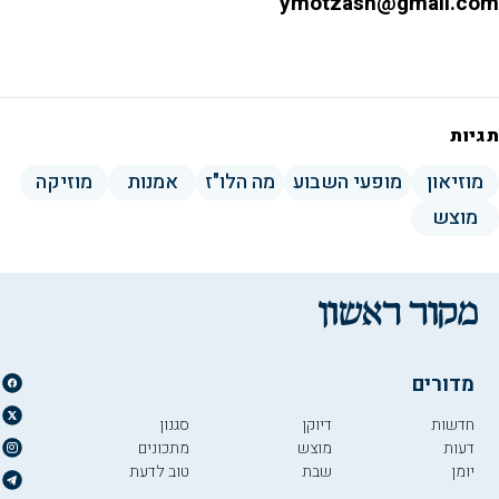
ymotzash@gmail.com
תגיות
מוזיאון
מופעי השבוע
מה הלו"ז
אמנות
מוזיקה
מוצש
מדורים
חדשות
דיוקן
סגנון
דעות
מוצש
מתכונים
יומן
שבת
טוב לדעת