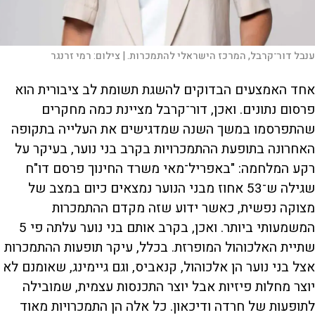
ענבל דור־קרבל, המרכז הישראלי להתמכרות. |
צילום:
רמי זרנגר
אחד האמצעים הבדוקים להשגת תשומת לב ציבורית הוא
פרסום נתונים. ואכן, דור־קרבל מציינת כמה מחקרים
שהתפרסמו במשך השנה שמדגישים את העלייה בתקופה
האחרונה בתופעת ההתמכרויות בקרב בני נוער, בעיקר על
רקע המלחמה: "באפריל־מאי משרד החינוך פרסם דו"ח
שגילה ש־53 אחוז מבני הנוער נמצאים כיום במצב של
מצוקה נפשית, כאשר ידוע שזה מקדם ההתמכרות
המשמעותי ביותר. ואכן, בקרב אותם בני נוער עלתה פי 5
שתיית האלכוהול המופרזת. בכלל, עיקר תופעות ההתמכרות
אצל בני נוער הן אלכוהול, קנאביס, וגם גיימינג, שאומנם לא
יוצר מחלות פיזיות אבל יוצר התכנסות עצמית, שמובילה
לתופעות של חרדה ודיכאון. כל אלה הן התמכרויות מאוד