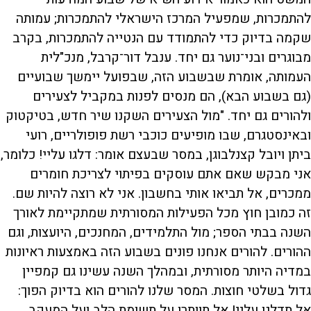
להתמכרות, שמפעיל המרכז הישראלי להתמכרות; עמותה
שקמה בדיוק כדי להתמודד עם הנטייה להתמכרות, בקרב
מבוגרים ובני־נוער גם יחד. ענבל דור־קרבל, מנכ"לית
העמותה, אומרת שבשבוע הזה, שבפועל יימשך שבועיים
(גם בשבוע הבא), הם מנסים לפנות במקביל לצעירים
ולהורים גם יחד. "מול הצעירים השקנו שיר חדש, בטיקטוק
ובאינסטגרם, שבו מופיעים כוכבי רשת פופולריים, רועי
ביתן ויובל קצנלבוגן, במסר שבעצם אומר: דלגו עליי! כלומר,
אני מבקש שאם אתם עוסקים בפיתוי לצריכת חומרים
ממכרים, אל תביאו אותי בחשבון. אני לא רוצה להיות שם.
זה כמובן חוץ מכל הפעילות המסורתית שמתקיימת לאורך
השנה בבתי הספר; מול התלמידים, המחנכים, היועצות, וגם
ההורים. להורים אנחנו פונים בשבוע הזה באמצעות ראיונות
במדיה היותר מסורתית, ובמהלך השנה עשינו גם קמפיין
גדול בשלטי חוצות. המסר שלנו להורים הוא בדיוק הפוך:
אל תדלגו עליי! אל תוותרו על תשומת הלב ועל המעקב