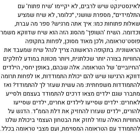
לאינסטינקט שיש לרבים, לא יקיימו 'שיח פתוח' עם
התלמידים״, מספרת שושני, ״כלומר, לא שיח שמציע
שאלות פתוחות כמו: איך אתה מרגיש? ספר מה עברת,
וכדומה. השיח 'השופך' מהסוג הזה הוא שיח שדווקא משמר
פוסט־טראומה, ולכן מאוד מסוכן, לפחות בתקופה
הראשונית. בתקופה הראשונה צריך לנהל שיח שמעבד את
החוויות בצורה יותר שכלתנית, ויותר מכוונת במודע לחלקים
'החיוביים' של הטראומה. אלה שבהם, באופן יחסי, הילדים
דווקא הרגישו שיש להם יכולת התמודדות, או לפחות תרומה
להתמודדות משפחתית: מה עשית שעזר לך להתמודד? ואז
מתברר שגם ילדים מצאו דרכים להתמודד בעצמם ולסייע
לאחרים: ילדים שסייעו לילדים אחרים, ילדים שסייעו
להורים, ילדים שעזרו להחזיק את דלת הממ"ד. הדגש על
החוויות האלה עוזר לחזק את הבטחון העצמי ביכולת שלנו
להתמודד עם הטראומה המסוימת, ועם מצבי טראומה בכלל.