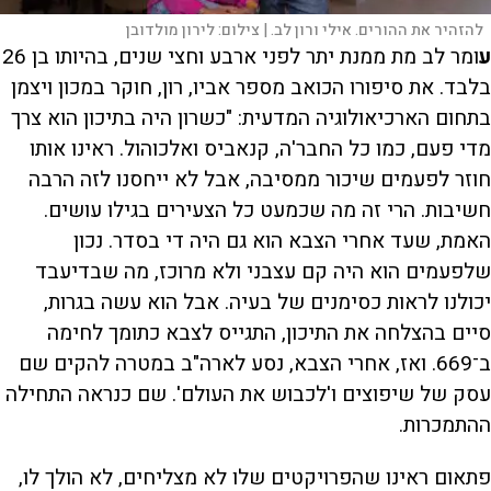
להזהיר את ההורים. אילי ורון לב. |
צילום:
לירון מולדובן
ע
ומר לב מת ממנת יתר לפני ארבע וחצי שנים, בהיותו בן 26
בלבד. את סיפורו הכואב מספר אביו, רון, חוקר במכון ויצמן
בתחום הארכיאולוגיה המדעית: "כשרון היה בתיכון הוא צרך
מדי פעם, כמו כל החבר'ה, קנאביס ואלכוהול. ראינו אותו
חוזר לפעמים שיכור ממסיבה, אבל לא ייחסנו לזה הרבה
חשיבות. הרי זה מה שכמעט כל הצעירים בגילו עושים.
האמת, שעד אחרי הצבא הוא גם היה די בסדר. נכון
שלפעמים הוא היה קם עצבני ולא מרוכז, מה שבדיעבד
יכולנו לראות כסימנים של בעיה. אבל הוא עשה בגרות,
סיים בהצלחה את התיכון, התגייס לצבא כתומך לחימה
ב־669. ואז, אחרי הצבא, נסע לארה"ב במטרה להקים שם
עסק של שיפוצים ו'לכבוש את העולם'. שם כנראה התחילה
ההתמכרות.
פתאום ראינו שהפרויקטים שלו לא מצליחים, לא הולך לו,