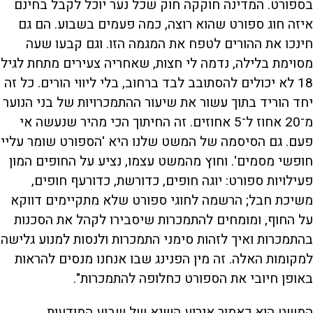
בספורט. המדינה חוקקה חוק שכל נער יוכל לקבל בחינם
איזה חוג ספורט שהוא רוצה, כמה פעמים בשבוע. הם גם
חינכו את ההורים לטפח את המגמה הזו. וגם קבעו שעה
מסוימת בלילה, נדמה לי חצות, שאחריה צעירים מתחת לגיל
18 לא יכולים להסתובב לבד ברחוב, בלי ליווי הורים. כל זה
יחד הוריד בתוך עשור את שיעור ההתמכרויות של בני הנוער
מ־20 אחוז ל־5 אחוזים. זה החיתוך הכי מהיר שנעשה אי
פעם. גם הסיסמה של המשט שלנו היא 'הספורט שומר עליי
חופשי מסמים'. וחוץ מהמשט עצמו, נציע על החופים המון
פעילויות ספורט: יוגה חופים, כדורשת, כדורעף חופים,
משיכת חבל; הרשמה לחוגי ספורט שלא מתקיימים דווקא
על החוף, ומומחים להתמכרות שיסבירו לקהל את הסכנות
בהתמכרות ואיך לזהות סימני התמכרות ולנסות למנוע גלישה
למקומות האלה. זה מין הפנינג שבו אנחנו מנסים להראות
באופן חיובי את הספורט כחלופה להתמכרות".
המשט הוא כאמור אירוע השיא של שבוע המודעות