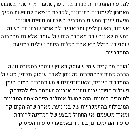
למניעת התמכרויות בקרב בני נוער, שנערך מדי שנה בשבוע
האחרון ללימודים בתיכונים, לקראת היציאה לחופשת הקיץ.
הפעם ייערך המשט במקביל בשלושה חופים שונים:
אשדוד, ראשון־לציון ותל־אביב. לב אומר שציון יום השנה
במשט לא נובע רק מאהבת הים של עומר, אלא גם מההבנה
שספורט בכלל הוא אחד הכלים היותר יעילים למניעת
התמכרויות.
"הוכח מחקרית שמי שעוסק באופן שיטתי בספורט נוטה
הרבה פחות להתמכרות. זה נותן לאדם עיסוק חלופי, סוג של
התמכרות חיובית, והאנדורפינים שמשתחררים במוח בזמן
פעילות ספורטיבית נותנים אנרגיה ושמחה בלי להזדקק
לחומרים כימיים. הנה למשל איסלנד הייתה אחת המדינות
המובילות בהתמכרויות של בני נוער, מאחר שזה מקום קר
ומאוד משעמם. אז התחיל מבצע של המדינה להורדת
שיעור המתמכרים, בעיקר באמצעות טיפוח העיסוק