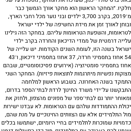
באוניברסיטת רייכמן, שערכה את המחקר, מספרת על שני
חלקיו. ״המחקר הראשון הוא מחקר אורך הנמשך כבר
מ־2019, בקרב 3,700 ילדים ובני נוער מכל רחבי הארץ,
ובוחן לאורך זמן את מידת החשיפה של ילדי ישראל
לטראומות, והשפעת הטראומות עליהם. במחקר הזה גילינו
עלייה דרמטית של ממדי הדיכאון והחרדה בקרב ילדי
ישראל בשנה הזו, לעומת השנים הקודמות. יש עלייה של
54 אחוז בתסמיני חרדה, 37 אחוז בתסמיני דיכאון, ו־43
אחוז בתסמיני סומטיזציה (אירועים פסיכוסומטיים, שבהם
מצוקות נפשיות מיתרגמות לתוצאות פיזיות). המחקר השני
התמקד בשנה האחרונה. בשבוע הראשון למלחמה
התבקשנו על־ידי משרד החינוך לרדת לבתי־הספר בדרום,
ומאוחר יותר גם לבתי־ספר של מפונים מהצפון, ולחזק את
יכולת ההתמודדות שלהם עם הטראומות. לא עבדנו ישירות
מול התלמידים אלא עם הצוותים החינוכיים על מנת שהם,
כדמויות שמוכרות לתלמידים בחיי היומיום, ישתמשו בכלים