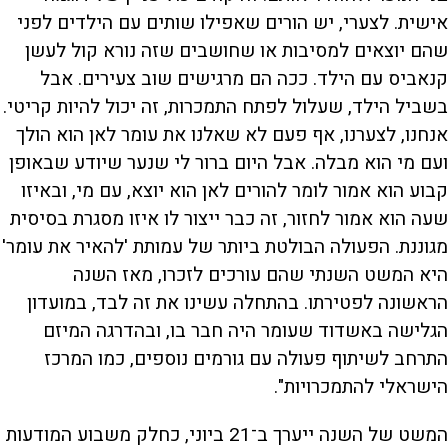
אישית. לצערי, יש הורים שאפילו שותים עם הילדים לפני
שהם יוצאים למסיבות או שחושבים שזה נורא קול לעשן
קנאביס עם הילד. ככה הם מרגישים שוב צעירים. אבל
בשביל הילד, שעלול לפתח התמכרות, זה יכול להיות קריטי.
אנחנו, לצערנו, אף פעם לא שאלנו את עומר לאן הוא הולך
ועם מי הוא מבלה. אבל היום ברור לי שנער שיודע שבאופן
קבוע הוא אמור לומר להורים לאן הוא יוצא, עם מי, ובאיזו
שעה הוא אמור לחזור, זה כבר ייצור לו איזו מסגרת בסיסית
מגוננת. הפעולה הבולטת ביותר של עמותת 'להאיר את עומר'
היא המשט השנתי שהם עורכים לזכרו, מאז השנה
הראשונה לפטירתו. בהתחלה עשינו את זה לבד, במועדון
הגלישה באשדוד שעומר היה חבר בו, ובהדרגה המיזם
התרחב לשיתוף פעולה עם גורמים נוספים, כמו המרכז
הישראלי להתמכרויות".
המשט של השנה ייערך ב־21 ביוני, כחלק משבוע המודעות