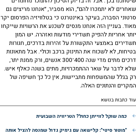
שיסתכנו בכך. אבל זה בדיוק הסיכון להתמכר מחומרים
שאחרים לא יתמכרו להם״, הוא מסביר, ״אנחנו מריצים גם
סרטוני הסברה, בעיקר באינטרנט כי בטלוויזיה הפרסום יקר
מאוד. בעניין הזה אנחנו מנסים לשכנע את הרשויות שייקחו
יותר אחריות להפיק תשדירי מודעות ואזהרה. יש המון
תשדירים באמצעי התקשורת על זהירות בדרכים, חגורות
בטיחות, לא לשכוח את התינוק ברכב וכולי. אבל מתאונות
דרכים מתים מדי שנה 400־300 אנשים, ורק ממנת יתר,
שלא לדבר על שאר ההתמכרויות, מתים בשנה כאלף איש.
רק בגלל שהמשפחות מתביישות, אין כל כך חשיפה של
המקרים והנתונים האלה.
עוד כתבות בנושא
כמה שוקל לווייתן כחול? הטריוויה השבועית
"מוטור סיטי": קלישאה עם גימיק גדול שמנסה להציל אותה