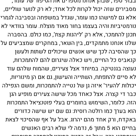
בבתי־ספר, שבהן אנחנו מספרים את הסיפור של עומר,
מסבירים שזה יכול לקרות לכל אחד; לא רק לנוער שוליים,
אלא גם למישהו כמו עומר, שגדל במשפחה ובסביבה לגמרי
נורמטיביות והיה בעצמו בחור מאוד מוצלח. עומר בוודאי לא
תכנן להתמכר, אלא רק 'ליהנות קצת', כמו כולם. בהסברה
שלנו אנחנו מתמקדים, בין השאר, במחקרים שמצביעים על
כך שהסיבה לכך שיש אנשים שיכולים לשתות ולעשן
קנאביס כל החיים, ויש כאלה שיגרום להם להתמכרות,
נעוצה בגנטיקה. במיוחד אצל צעירים, שהמוח שלהם עוד
לא סיים להתפתח, השתייה והעישון, גם אם הן מינוריות,
יכולות 'להעיר' איזה גן של נטייה להתמכרות, ומשם הנפילה
כבר די קצרה. אצל כאחד מכל שישה צעירים מופיע הגן
הזה. כלומר, השימוש בחומרים בעלי פוטנציאל התמכרות
הוא בערך כמו רולטה רוסית: גם שם יש שישה כדורים
באקדח, ורק אחד מהם יהרוג. אבל על אף שהסיכוי לצאת
בחיים הוא 5 מתוך 6, נדמה לי שלא רבים האנשים