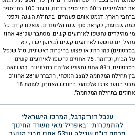
שנתנו להם בעבודה עם התלמידים. תוך כדי הפעילות דגמנו
את התלמידים ב־60 בתי־ספר בדרום, ובעוד 100 בתי־ספר
ברחבי הארץ. דגמנו אותם פעמיים: בתחילת השנה, ולפני
כמה שבועות, לקראת סוף שנת הלימודים. שאלנו קודם כל
מי מהילדים נחשפו לאירועים קשים. מסתבר שכ־48 אחוז
מהילדים נחשפו לאירועים קשים (באופן ישיר, לא
בסרטונים) כמו הרוג או פצוע בהיכרות ראשונית, טיל שנפל
על הבית, וכדומה. 75 אחוזים נחשפו לאירועים קשים
בסרטונים, ו־83 אחוז נחשפו אליהם בטלוויזיה. בהשוואה
בין תחילת המלחמה למצב הנוכחי, התברר ש־28 אחוזים
מבני הנוער צרכו אלכוהול בחודש האחרון, לעומת 18
אחוזים בתחילת המלחמה".
ענבל דור־קרבל, המרכז הישראלי
להתמכרות: "באפריל־מאי משרד החינוך
פרסם דו"ח שגילה ש־53 אחוז מבני הנוער