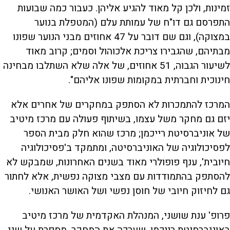
זמינות, ולכן קל מאוד להגיע אליהן. כעבור כמה שבועות
התפרסם גם דו"ח של עמותת עלם (המטפלת בנוער
במצוקה), וגם שם דובר על 47 אחוזים מבני הנוער שפונו
מבתיהם, שהגבירו צריכת אלכוהול וסמים; קרוב מאוד
לשיעור הגבוה, 51 אחוזים, של אלה שלא השתלבו מבחינה
חינוכית וחברתית במקומות שפונו אליהם".
המרכז להתמכרות לא הסתפק במחקרים של אחרים אלא
יזם גם מחקר משל עצמו, בשיתוף פעולה עם מרכז מיטיב
של אוניברסיטת רייכמן; מרכז שהוא חלק מבית הספר
לפסיכולוגיה של האוניברסיטה, ומתמקד ב'פסיכולוגיה
חיובית', ענף פופולרי מאוד בשנים האחרונות, שמבקש לא
להסתפק בהתמודדות עם מצבי מצוקה נפשית, אלא לחתור
גם לחיזוק חיובי של חוסן נפשי ושל האושר האנושי.
פרופ' ענת שושני, המנהלת האקדמית של מרכז מיטיב