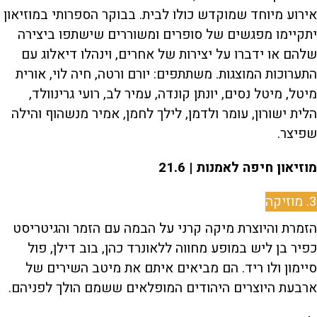
אירוע מיוחד שמוקדש כולו לבית. בבוקר הספרותי במוזיאון
יתקיימו מפגשים של סופרים ומשוררים שישתפו ביצירה
שלהם או ידברו על יצירות של אחרים, וינהלו דיאלוג עם
התערוכות המוצגות. משתתפים: יורם ורטה, חיה לוי, אורית
מיטל, מיטל נסים, יונתן קונדה, עמיר לב, רועי גרינוולד,
הלית ישורון, עומר ולדמן, לילך לחמן, אמיר מנשהוף והילה
שפיצר.
מוזיאון חיפה לאמנות | 21.6
3. מוזיקה
הזמרת והיוצרת מיקה קרני על הבמה עם הזמר והגיטריסט
כפיר בן ליש במופע מחווה ללאונרד כהן, בוב דילן, פול
סיימון ולו ריד. הם מביאים איתם את מיטב השירים של
ארבעת היוצרים היהודים המופלאים ששמם הולך לפניהם.