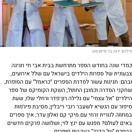
צילום:
דנה בר סימן טוב
כמדי שנה בחודש הספר מתרחשת בבית אבי חי חגיגה
צבעונית של ספרות הילדים בישראל עם שלל אירועים,
ובהם: חגיגות עשור לסדרת הספרים "כראמל" עם הסופרת,
שחקני הסדרה וכמובן החתול; השקת הקומיקס של ספר
הילדים "אל עצמי" עם גלילה רון־פדר ורחלי שלו; שעת
סיפור עם הנשיא לשעבר רובי ריבלין; מסיבת פיג׳מות
במחווה לנורית זרחי עם מיקי קם ואלון עדר; איך ספרים
באים לעולם? מפגש עם ינץ לוי; ושלושה פרקים חדשים
בהסכת "על הדרך" בעקבות סופרים.